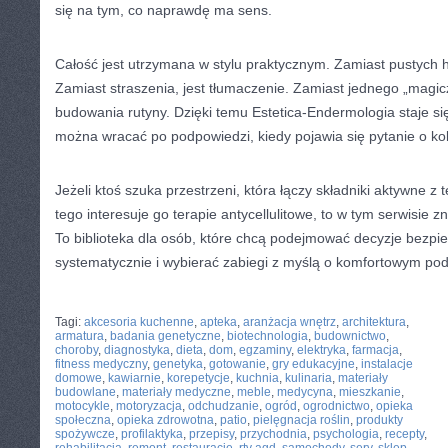
się na tym, co naprawdę ma sens.
Całość jest utrzymana w stylu praktycznym. Zamiast pustych 
Zamiast straszenia, jest tłumaczenie. Zamiast jednego „magic
budowania rutyny. Dzięki temu Estetica-Endermologia staje si
można wracać po podpowiedzi, kiedy pojawia się pytanie o ko
Jeżeli ktoś szuka przestrzeni, która łączy składniki aktywne 
tego interesuje go terapie antycellulitowe, to w tym serwisie 
To biblioteka dla osób, które chcą podejmować decyzje bezpi
systematycznie i wybierać zabiegi z myślą o komfortowym pod
CATEGORIES:
TURYSTYKA, PODRÓŻE
Tagi:
akcesoria kuchenne
,
apteka
,
aranżacja wnętrz
,
architektura
,
armatura
,
badania genetyczne
,
biotechnologia
,
budownictwo
,
choroby
,
diagnostyka
,
dieta
,
dom
,
egzaminy
,
elektryka
,
farmacja
,
fitness medyczny
,
genetyka
,
gotowanie
,
gry edukacyjne
,
instalacje
domowe
,
kawiarnie
,
korepetycje
,
kuchnia
,
kulinaria
,
materiały
budowlane
,
materiały medyczne
,
meble
,
medycyna
,
mieszkanie
,
motocykle
,
motoryzacja
,
odchudzanie
,
ogród
,
ogrodnictwo
,
opieka
społeczna
,
opieka zdrowotna
,
patio
,
pielęgnacja roślin
,
produkty
spożywcze
,
profilaktyka
,
przepisy
,
przychodnia
,
psychologia
,
recepty
,