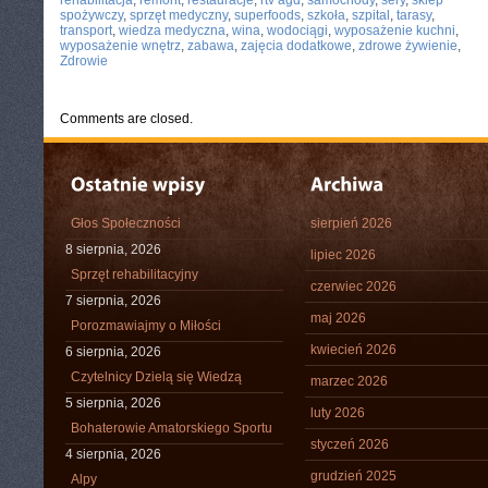
rehabilitacja
,
remont
,
restauracje
,
rtv agd
,
samochody
,
sery
,
sklep
spożywczy
,
sprzęt medyczny
,
superfoods
,
szkoła
,
szpital
,
tarasy
,
transport
,
wiedza medyczna
,
wina
,
wodociągi
,
wyposażenie kuchni
,
wyposażenie wnętrz
,
zabawa
,
zajęcia dodatkowe
,
zdrowe żywienie
,
Zdrowie
Comments are closed.
Głos Społeczności
sierpień 2026
8 sierpnia, 2026
lipiec 2026
Sprzęt rehabilitacyjny
czerwiec 2026
7 sierpnia, 2026
maj 2026
Porozmawiajmy o Miłości
kwiecień 2026
6 sierpnia, 2026
Czytelnicy Dzielą się Wiedzą
marzec 2026
5 sierpnia, 2026
luty 2026
Bohaterowie Amatorskiego Sportu
styczeń 2026
4 sierpnia, 2026
grudzień 2025
Alpy