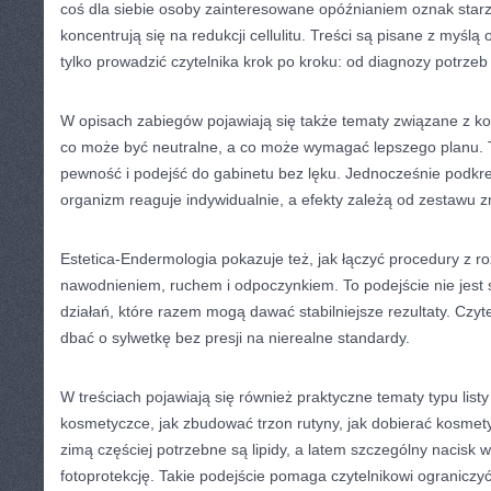
coś dla siebie osoby zainteresowane opóźnianiem oznak starzen
koncentrują się na redukcji cellulitu. Treści są pisane z myślą
tylko prowadzić czytelnika krok po kroku: od diagnozy potrzeb 
W opisach zabiegów pojawiają się także tematy związane z k
co może być neutralne, a co może wymagać lepszego planu
pewność i podejść do gabinetu bez lęku. Jednocześnie podkre
organizm reaguje indywidualnie, a efekty zależą od zestawu 
Estetica-Endermologia pokazuje też, jak łączyć procedury z 
nawodnieniem, ruchem i odpoczynkiem. To podejście nie jest 
działań, które razem mogą dawać stabilniejsze rezultaty. Czytel
dbać o sylwetkę bez presji na nierealne standardy.
W treściach pojawiają się również praktyczne tematy typu listy
kosmetyczce, jak zbudować trzon rutyny, jak dobierać kosmety
zimą częściej potrzebne są lipidy, a latem szczególny nacisk 
fotoprotekcję. Takie podejście pomaga czytelnikowi ograniczy