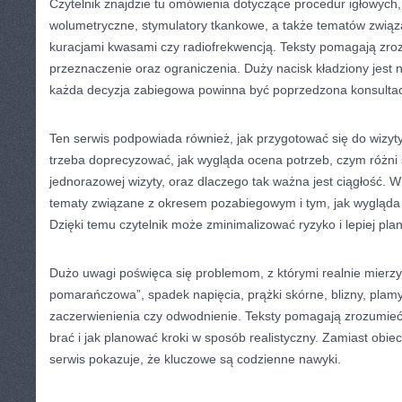
Czytelnik znajdzie tu omówienia dotyczące procedur igłowych, 
wolumetryczne, stymulatory tkankowe, a także tematów związa
kuracjami kwasami czy radiofrekwencją. Teksty pomagają zroz
przeznaczenie oraz ograniczenia. Duży nacisk kładziony jest n
każda decyzja zabiegowa powinna być poprzedzona konsultac
Ten serwis podpowiada również, jak przygotować się do wizyty
trzeba doprecyzować, jak wygląda ocena potrzeb, czym różni si
jednorazowej wizyty, oraz dlaczego tak ważna jest ciągłość. W 
tematy związane z okresem pozabiegowym i tym, jak wygląd
Dzięki temu czytelnik może zminimalizować ryzyko i lepiej pla
Dużo uwagi poświęca się problemom, z którymi realnie mierzy 
pomarańczowa”, spadek napięcia, prążki skórne, blizny, plamy
zaczerwienienia czy odwodnienie. Teksty pomagają zrozumieć
brać i jak planować kroki w sposób realistyczny. Zamiast obie
serwis pokazuje, że kluczowe są codzienne nawyki.