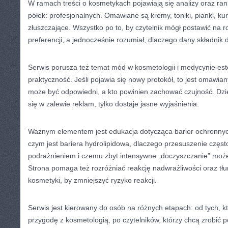
W ramach treści o kosmetykach pojawiają się analizy oraz ran
półek: profesjonalnych. Omawiane są kremy, toniki, pianki, ku
złuszczające. Wszystko po to, by czytelnik mógł postawić na
preferencji, a jednocześnie rozumiał, dlaczego dany składnik dz
Serwis porusza też temat mód w kosmetologii i medycynie estety
praktyczność. Jeśli pojawia się nowy protokół, to jest omawia
może być odpowiedni, a kto powinien zachować czujność. Dzięk
się w zalewie reklam, tylko dostaje jasne wyjaśnienia.
Ważnym elementem jest edukacja dotycząca barier ochronnych
czym jest bariera hydrolipidowa, dlaczego przesuszenie często
podrażnieniem i czemu zbyt intensywne „doczyszczanie” może
Strona pomaga też rozróżniać reakcję nadwrażliwości oraz tł
kosmetyki, by zmniejszyć ryzyko reakcji.
Serwis jest kierowany do osób na różnych etapach: od tych, k
przygodę z kosmetologią, po czytelników, którzy chcą zrobić p