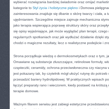
wybierać rozwiązania bardziej świadomie oraz omijać market
kategorie to
Styl życia i holistyczne piękno
i Domowa pielęgna
zainteresowania znajduje się dbanie o skórę twarzy i ciała, a
ujędrnianiem. Szczególne miejsce zajmuje mechaniczna stymu
jako terapia wspierająca poprawę struktury skóry oraz przepływ
się opisy wyjaśniające, jak może wyglądać plan terapii, czeg
regularnych spotkaniach oraz jak wydłużać działanie dzięki sty
chodzi o magiczne rezultaty, lecz o realistyczne podejście i z
Strona porządkuje wiedzę o dermokosmetykach oraz o tym, ja
Omawiane są substancje złuszczające, retinolowe formuły, wi
cząsteczki, ceramidy, ochrona przeciwsłoneczna czy niacyna w
jest pokazany tak, by czytelnik mógł ułożyć rutynę do potrzeb 
przesadzić bariery hydrolipidowej. W praktycznych wpisach po
łączyć preparaty rano i wieczorem, kiedy postawić na krótszą
terapie domowe.
Ważnym filarem serwisu jest zabiegi estetyczne przedstawion