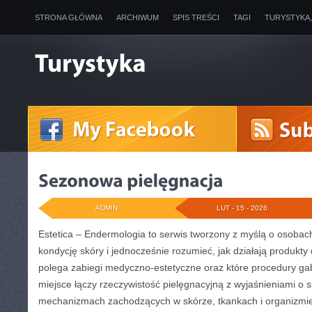
STRONA GŁÓWNA
ARCHIWUM
SPIS TREŚCI
TAGI
TURYSTYKA
ADMIN
LUT - 15 - 2026
Estetica – Endermologia to serwis tworzony z myślą o osobac
kondycję skóry i jednocześnie rozumieć, jak działają produkty
polega zabiegi medyczno-estetyczne oraz które procedury ga
miejsce łączy rzeczywistość pielęgnacyjną z wyjaśnieniami o 
mechanizmach zachodzących w skórze, tkankach i organizmie.