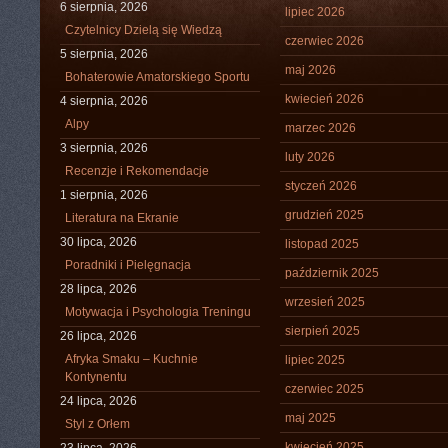
6 sierpnia, 2026
lipiec 2026
Czytelnicy Dzielą się Wiedzą
czerwiec 2026
5 sierpnia, 2026
maj 2026
Bohaterowie Amatorskiego Sportu
kwiecień 2026
4 sierpnia, 2026
Alpy
marzec 2026
3 sierpnia, 2026
luty 2026
Recenzje i Rekomendacje
styczeń 2026
1 sierpnia, 2026
grudzień 2025
Literatura na Ekranie
30 lipca, 2026
listopad 2025
Poradniki i Pielęgnacja
październik 2025
28 lipca, 2026
wrzesień 2025
Motywacja i Psychologia Treningu
sierpień 2025
26 lipca, 2026
Afryka Smaku – Kuchnie
lipiec 2025
Kontynentu
czerwiec 2025
24 lipca, 2026
maj 2025
Styl z Orłem
kwiecień 2025