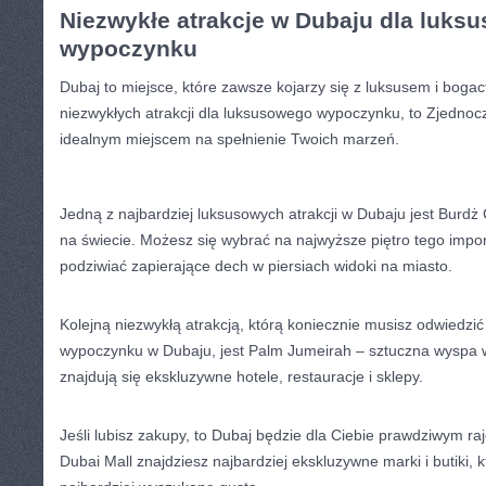
Niezwykłe atrakcje​ w Dubaju dla ‌luk
wypoczynku
Dubaj to⁣ miejsce, które zawsze kojarzy się z luksusem i bogac
niezwykłych atrakcji dla​ luksusowego wypoczynku, to Zjednoc
idealnym miejscem na spełnienie Twoich ⁣marzeń.
Jedną z najbardziej luksusowych ‍atrakcji w Dubaju jest Burdż
na świecie. Możesz się wybrać na najwyższe piętro tego impo
podziwiać zapierające ​dech w piersiach widoki na miasto.
Kolejną niezwykłą ‌atrakcją, którą koniecznie musisz odwiedz
wypoczynku w Dubaju, ‌jest Palm Jumeirah‍ – sztuczna wyspa w
znajdują się ekskluzywne hotele, restauracje i sklepy.
Jeśli⁢ lubisz zakupy, to Dubaj będzie⁢ dla Ciebie prawdziwym
Dubai Mall znajdziesz najbardziej ekskluzywne ⁣marki ‌i butiki,⁢