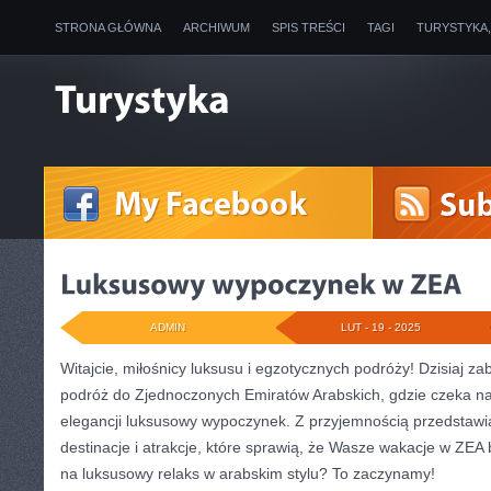
STRONA GŁÓWNA
ARCHIWUM
SPIS TREŚCI
TAGI
TURYSTYKA
ADMIN
LUT - 19 - 2025
Witajcie,‍ miłośnicy luksusu i egzotycznych podróży! Dzisiaj z
podróż do Zjednoczonych Emiratów Arabskich, gdzie czeka na⁢
elegancji luksusowy wypoczynek. Z przyjemnością przedstaw
destinacje i atrakcje, które sprawią, że Wasze wakacje w ZEA
na luksusowy relaks w arabskim stylu? To zaczynamy!