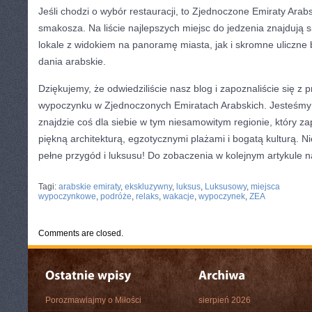
Jeśli chodzi o wybór​ restauracji, to Zjednoczone Emiraty Ara
smakosza. Na liście najlepszych miejsc do jedzenia znajdują 
lokale z widokiem na panoramę miasta, jak i skromne⁤ uliczne
dania arabskie.
Dziękujemy, że‌ odwiedziliście nasz blog‍ i zapoznaliście ​się z
wypoczynku w Zjednoczonych Emiratach Arabskich. Jesteśmy 
znajdzie coś dla siebie w tym niesamowitym regionie, który za
piękną architekturą,​ egzotycznymi plażami i bogatą kulturą. N
pełne przygód i luksusu! Do zobaczenia w kolejnym artykule 
CATEGORIES:
TURYSTYKA, PODRÓŻE
Tagi:
arabskie emiraty
,
ekskluzywny
,
luksus
,
Luksusowy
,
miejsca
wypoczynkowe
,
podróże
,
relaks
,
wakacje
,
wypoczynek
,
ZEA
Comments are closed.
Porozmawiajmy o Miłości
sierpień 2026