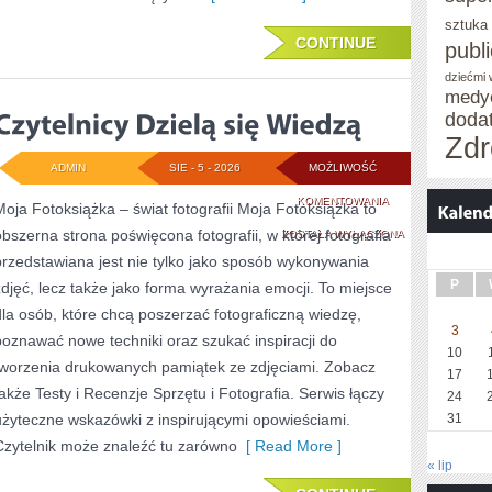
sztuka
CONTINUE
publ
dziećmi
medy
doda
Zdr
ADMIN
SIE - 5 - 2026
MOŻLIWOŚĆ
CZYTELNICY
KOMENTOWANIA
Moja Fotoksiążka – świat fotografii Moja Fotoksiążka to
obszerna strona poświęcona fotografii, w której fotografia
DZIELĄ
ZOSTAŁA WYŁĄCZONA
przedstawiana jest nie tylko jako sposób wykonywania
SIĘ
P
zdjęć, lecz także jako forma wyrażania emocji. To miejsce
WIEDZĄ
dla osób, które chcą poszerzać fotograficzną wiedzę,
3
poznawać nowe techniki oraz szukać inspiracji do
10
tworzenia drukowanych pamiątek ze zdjęciami. Zobacz
17
także Testy i Recenzje Sprzętu i Fotografia. Serwis łączy
24
użyteczne wskazówki z inspirującymi opowieściami.
31
Czytelnik może znaleźć tu zarówno
[ Read More ]
« lip