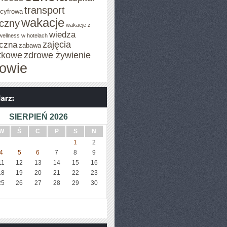
transport
 cyfrowa
wakacje
iczny
wakacje z
wiedza
wellness w hotelach
zajęcia
czna
zabawa
tkowe
zdrowe żywienie
owie
SIERPIEŃ 2026
W
Ś
C
P
S
N
1
2
4
5
6
7
8
9
11
12
13
14
15
16
18
19
20
21
22
23
25
26
27
28
29
30