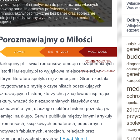
Witajci
izyczna, wspólnota i motywacja do przekraczania własnych
Was w ⁤m
udowany portal internetowy poświęcony ruchowi
ności, aktywności fizycznej bez barier oraz społecznej
t nie jest przedstawiany wyłącznie jako walka o medale, lecz
Odkry
ijania ...
Witajcie
egzotyc
antyki
genet
ADMIN
SIE - 6 - 2026
MOŻLIWOŚĆ
bud
POROZMAWIAJMY
KOMENTOWANIA
Harlequiny.pl – świat romansów, emocji i niezapomnianych
diagno
edukacja
historii Harlequiny.pl to wyjątkowe miejsce w sieci, w
O
ZOSTAŁA WYŁĄCZONA
genet
którym literatura spotyka się z emocjami. Strona została
MIŁOŚCI
korepet
przygotowana z myślą o czytelnikach poszukujących
med
wzruszających historii, którzy chcą znajdować inspirujące
ochro
lektury, wracać do niezapomnianych klasyków oraz
opieka
rozmawiać o tym, dlaczego niektóre historie pozostają w
zdro
przy
pamięci na długo. Serwis publikuje między innymi artykuły
społe
o romansach, książkowych bohaterach, popularnych
rowery m
motywach fabularnych, emocjach, relacjach oraz
supe
przemianach zachodzących w
[ Read More ]