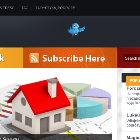
IS TREŚCI
TAGI
TURYSTYKA, PODRÓŻE
POP
Poroz
Harlequ
niezapo
wyjątkow
Luksu
Witajcie
podróży
Magic
o Sportu