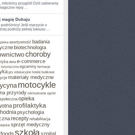
e, miłośnicy przygód! Dziś zabieramy
agiczne rejsy⁤ ...
j magię Dubaju
 podróżnicy! Jeśli​ marzycie o
znej podróży pełnej luksusu ...
badania
asertywność
apteka
yczne
biotechnologia
choroby
ownictwo
e-commerce
styka
dieta
egzaminy
 turystyczna
farmacja
yka
gry edukacyjne
hotele butikowe
materiały medyczne
ycje
motocykle
ycyna
na przyrody
odchudzanie
ogród
opieka
 społeczna
profilaktyka
wotna
chodnia
psychologia
recepty
czna
rehabilitacja
sprzęt medyczny
iejskie
szkoła
rfoods
szpital