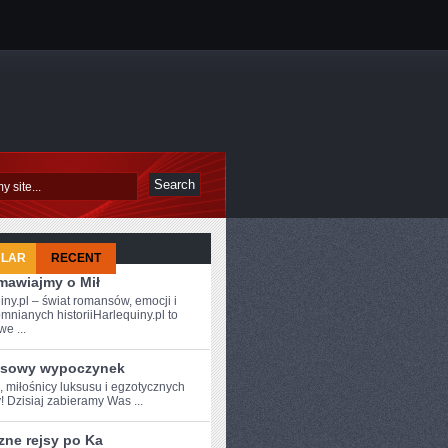
ULAR
RECENT
mawiajmy o Mił
iny.pl – świat romansów, emocji i
mnianych historiiHarlequiny.pl to
e ...
sowy wypoczynek
,‍ miłośnicy luksusu i egzotycznych
! Dzisiaj zabieramy Was ...
zne rejsy po Ka