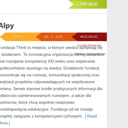
CONTINUE
ADMIN
SIE - 3 - 2026
MOŻLIWOŚĆ
ALPY
KOMENTOWANIA
Fundacja Think to miejsce, w którym wiedza spotykają się
z działaniem. To innowacyjna organizacja, której zadaniem
ZOSTAŁA WYŁĄCZONA
jest rozwijanie kompetencji XXI wieku oraz wspieranie
społeczeństwa opartego na wiedzy. Działalność fundacji
koncentruje się na rozwoju, komunikacji społecznej oraz
realizacji projektów odpowiadających na współczesne
zmiany. Serwis stanowi źródło praktycznych informacji dla
odbiorców zainteresowanych rozwojem, a także dla
partnerów, które chcą wspólnie realizować
przedsięwzięcia edukacyjne. Fundacja od lat rozwija
projekty związane z kompetencjami cyfrowymi,
[ Read
More ]