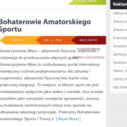
CONTINUE
Odkryj w
Zobacz p
Zobacz w
Przeczyt
ADMIN
SIE - 4 - 2026
MOŻLIWOŚĆ
Dowiedz s
BOHATEROWIE
KOMENTOWANIA
Stowarzyszenie Altius – aktywność fizyczna, wspólnota i
Zaintry
motywacja do przekraczania własnych granic
AMATORSKIEGO
ZOSTAŁA WYŁĄCZONA
Dowiedz 
Stowarzyszenie Altius to rozbudowany portal internetowy
SPORTU
poświęcony ruchowi podejmowanemu dla zdrowia i
Otwórz, 
przyjemności, aktywności fizycznej bez barier oraz
Zobacz t
społecznej integracji. To miejsce, w którym sport nie jest
http://ra
przedstawiany wyłącznie jako walka o medale, lecz przede
wszystkim jako narzędzie rozwijania sprawności, szansa
na budowanie wartościowych relacji oraz sposób na
odkrywanie własnego potencjału. Polecamy Bohaterowie
Amatorskiego Sportu i Trenuj z
[ Read More ]