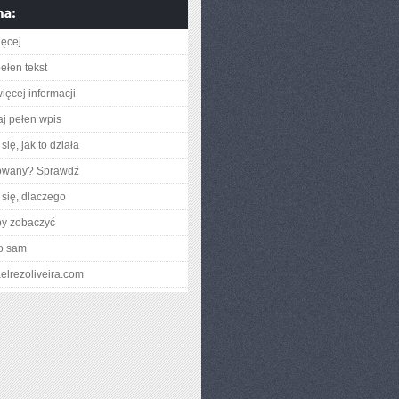
ięcej
ełen tekst
ięcej informacji
aj pełen wpis
ię, jak to działa
gowany? Sprawdź
się, dlaczego
by zobaczyć
o sam
faelrezoliveira.com