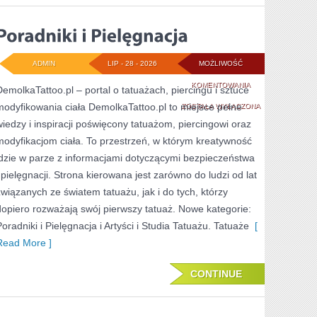
ADMIN
LIP - 28 - 2026
MOŻLIWOŚĆ
PORADNIKI
KOMENTOWANIA
DemolkaTattoo.pl – portal o tatuażach, piercingu i sztuce
modyfikowania ciała DemolkaTattoo.pl to miejsce pełne
I
ZOSTAŁA WYŁĄCZONA
wiedzy i inspiracji poświęcony tatuażom, piercingowi oraz
PIELĘGNACJA
modyfikacjom ciała. To przestrzeń, w którym kreatywność
idzie w parze z informacjami dotyczącymi bezpieczeństwa
i pielęgnacji. Strona kierowana jest zarówno do ludzi od lat
związanych ze światem tatuażu, jak i do tych, którzy
dopiero rozważają swój pierwszy tatuaż. Nowe kategorie:
Poradniki i Pielęgnacja i Artyści i Studia Tatuażu. Tatuaże
[
Read More ]
CONTINUE