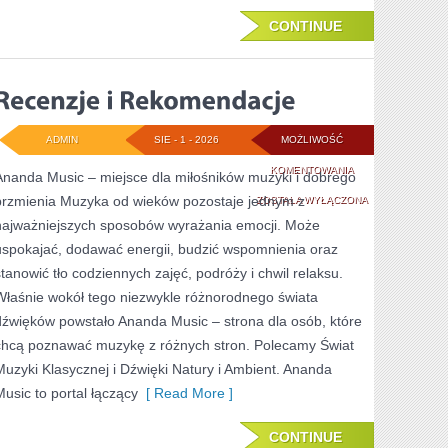
CONTINUE
ADMIN
SIE - 1 - 2026
MOŻLIWOŚĆ
RECENZJE
KOMENTOWANIA
Ananda Music – miejsce dla miłośników muzyki i dobrego
brzmienia Muzyka od wieków pozostaje jednym z
I
ZOSTAŁA WYŁĄCZONA
najważniejszych sposobów wyrażania emocji. Może
REKOMENDACJE
uspokajać, dodawać energii, budzić wspomnienia oraz
stanowić tło codziennych zajęć, podróży i chwil relaksu.
Właśnie wokół tego niezwykle różnorodnego świata
dźwięków powstało Ananda Music – strona dla osób, które
chcą poznawać muzykę z różnych stron. Polecamy Świat
Muzyki Klasycznej i Dźwięki Natury i Ambient. Ananda
Music to portal łączący
[ Read More ]
CONTINUE