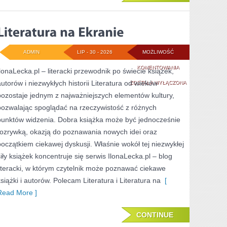
ADMIN
LIP - 30 - 2026
MOŻLIWOŚĆ
LITERATURA
KOMENTOWANIA
IlonaLecka.pl – literacki przewodnik po świecie książek,
autorów i niezwykłych historii Literatura od wieków
NA
ZOSTAŁA WYŁĄCZONA
pozostaje jednym z najważniejszych elementów kultury,
EKRANIE
pozwalając spoglądać na rzeczywistość z różnych
punktów widzenia. Dobra książka może być jednocześnie
rozrywką, okazją do poznawania nowych idei oraz
początkiem ciekawej dyskusji. Właśnie wokół tej niezwykłej
siły książek koncentruje się serwis IlonaLecka.pl – blog
literacki, w którym czytelnik może poznawać ciekawe
książki i autorów. Polecam Literatura i Literatura na
[
Read More ]
CONTINUE