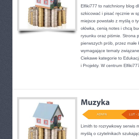
Elfiki777 to natchniony blog d
szkicować i pisać ręcznie w 
miejsce powstało z myślą o ty
ołówka, cenią notes i chcą b
rysunku oraz piśmie. Strona p
pierwszych prób, przez małe k
wymagające tematy związane z
Ciekawe kategorie to Edukacja
i Projekty. W centrum Elfiki77
ADMIN
LUT - 
Limith to rozrywkowy serwis 
myślą o czytelnikach szukają