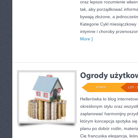
oraz lepsze rozumienie własn
tak, aby porządkować informa
bywają złożone, a jednocześn
Kategorie Cykl miesiączkowy i
intymne i choroby przenoszo
More ]
ADMIN
LUT - 
Hellerówka to blog internet
określonym stylu oraz wszys
zaplanować harmonijny przyd
którym koncepcja spotyka si
planu po dobór roślin, materiał
Cię francuska elegancja, leś