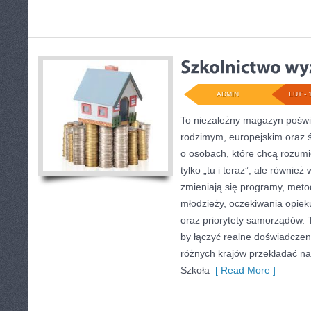
ADMIN
LUT - 
To niezależny magazyn poświę
rodzimym, europejskim oraz 
o osobach, które chcą rozumie
tylko „tu i teraz”, ale równie
zmieniają się programy, metod
młodzieży, oczekiwania opiek
oraz priorytety samorządów. 
by łączyć realne doświadczenia
różnych krajów przekładać n
Szkoła
[ Read More ]