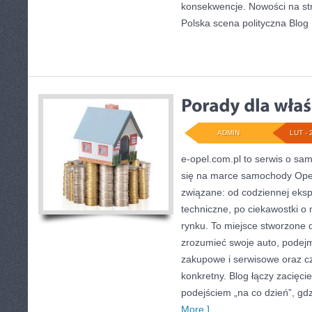
konsekwencje. Nowości na str
Polska scena polityczna Blog
ADMIN
LUT - 
e-opel.com.pl to serwis o sa
się na marce samochody Opel 
związane: od codziennej ekspl
techniczne, po ciekawostki o
rynku. To miejsce stworzone d
zrozumieć swoje auto, podejm
zakupowe i serwisowe oraz cz
konkretny. Blog łączy zacięc
podejściem „na co dzień”, gdzi
More ]