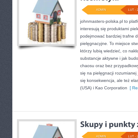
ADMIN
LUT - 
johnmasters-polska.pl to plat
interesują się produktami pie
podejmować bardziej trafne 
pielęgnacyjne. To miejsce stw
którzy lubią wiedzieć, co nakł
substancje aktywne i jak bud
chaosu oraz bez przypadkowy
się na pielęgnacji rozumianej 
się konsekwencja, ale też el
(USA) i Kao Corporation
[ Re
ADMIN
LUT - 