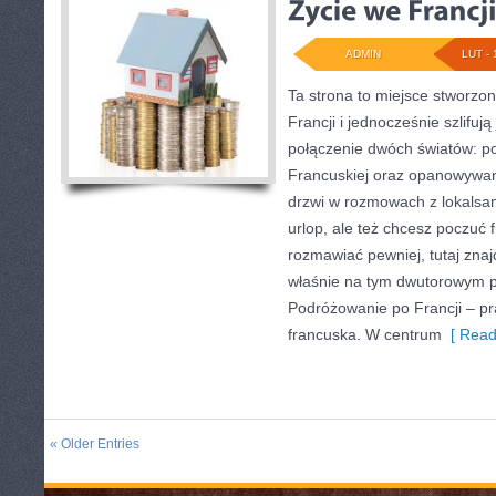
ADMIN
LUT - 
Ta strona to miejsce stworzon
Francji i jednocześnie szlifują
połączenie dwóch światów: p
Francuskiej oraz opanowywani
drzwi w rozmowach z lokalsami
urlop, ale też chcesz poczuć 
rozmawiać pewniej, tutaj zna
właśnie na tym dwutorowym po
Podróżowanie po Francji – pr
francuska. W centrum
[ Read
« Older Entries