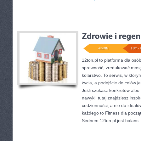
ADMIN
LUT - 
12ton.pl to platforma dla osó
sprawność, zredukować masę 
kolarstwo. To serwis, w którym
życia, a podejście do celów j
Jeśli szukasz konkretów alb
nawyki, tutaj znajdziesz insp
codzienności, a nie do ideałó
każdego to Fitness dla począt
Sednem 12ton.pl jest balans: