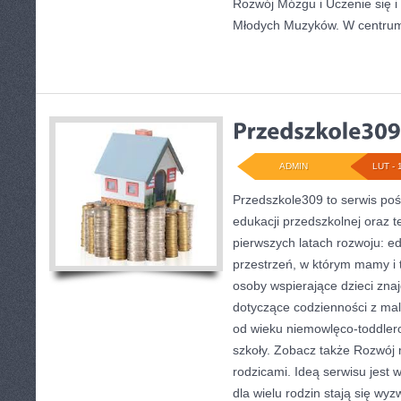
Rozwój Mózgu i Uczenie się i
Młodych Muzyków. W centrum
ADMIN
LUT - 
Przedszkole309 to serwis poś
edukacji przedszkolnej oraz 
pierwszych latach rozwoju: e
przestrzeń, w którym mamy i 
osoby wspierające dzieci zna
dotyczące codzienności z ma
od wieku niemowlęco-toddler
szkoły. Zobacz także Rozwój 
rodzicami. Ideą serwisu jest 
dla wielu rodzin stają się wy