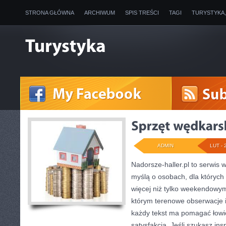
STRONA GŁÓWNA
ARCHIWUM
SPIS TREŚCI
TAGI
TURYSTYKA
ADMIN
LUT - 
Nadorsze-haller.pl to serwis w
myślą o osobach, dla których
więcej niż tylko weekendowym
którym terenowe obserwacje 
każdy tekst ma pomagać łowić
satysfakcją. Jeśli szukasz in