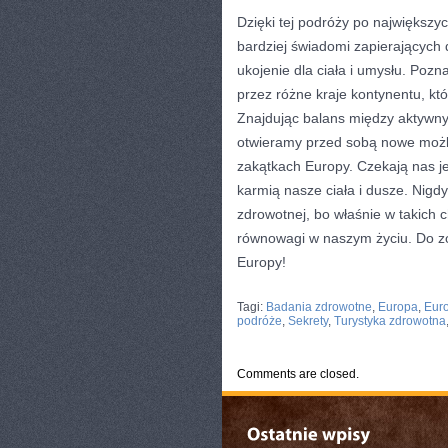
Dzięki tej podróży ⁤po największyc
bardziej świadomi zapierających 
ukojenie dla ciała i umysłu. Pozn
przez różne kraje kontynentu, któ
Znajdując balans między aktywnym
otwieramy przed sobą nowe‍ możli
‌zakątkach‌ Europy. ⁣Czekają nas 
karmią nasze ciała i dusze. Nigdy
zdrowotnej, bo właśnie w takich
równowagi w naszym⁢ życiu. Do zo
Europy!
CATEGORIES:
TURYSTYKA, PODRÓŻE
Tagi:
Badania zdrowotne
,
Europa
,
Euro
podróże
,
Sekrety
,
Turystyka zdrowotna
Comments are closed.