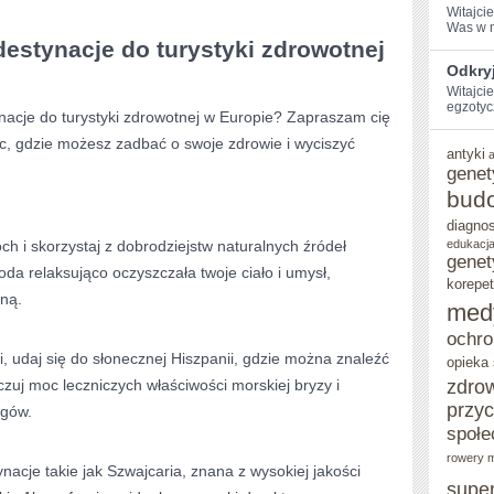
Witajci
Was w ⁤m
EUROPIE
estynacje do turystyki⁣ zdrowotnej‍
Odkry
Witajcie
egzotyc
acje do‍ turystyki⁢ zdrowotnej w Europie? Zapraszam cię⁤
c, gdzie‌ możesz zadbać ⁣o swoje zdrowie ⁢i wyciszyć
antyki
genet
bud
diagno
 i ⁢skorzystaj‍ z dobrodziejstw ‍naturalnych źródeł
edukacja
genet
da ⁢relaksująco oczyszczała twoje⁣ ciało i umysł,
korepet
ną.
med
ochro
i, ‌udaj się do ‌słonecznej Hiszpanii, gdzie można znaleźć
opieka
oczuj moc leczniczych⁢ właściwości morskiej bryzy​ i
zdro
przy
egów.
społe
rowery m
nacje takie jak ⁢Szwajcaria, znana⁣ z wysokiej jakości
supe