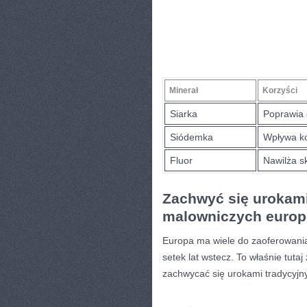
Minerał
Korzyści
Siarka
Poprawia⁣
Siódemka
Wpływa ⁣k
Fluor
Nawilża‍ s
Zachwyć się⁤ urokam
⁤malowniczych europ
Europa⁣ ma wiele do zaoferowania w 
setek lat wstecz. To właśnie tutaj
zachwycać się urokami tradycyjny