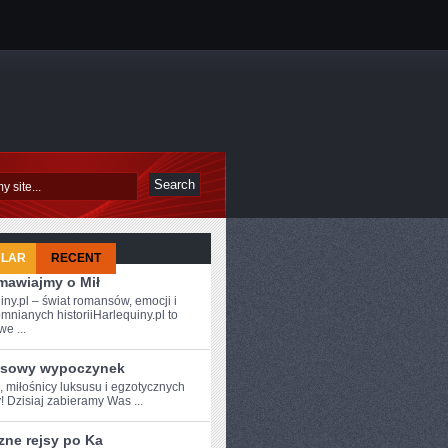
ULAR
RECENT
mawiajmy o Mił
iny.pl – świat romansów, emocji i
mnianych historiiHarlequiny.pl to
e ...
sowy wypoczynek
,‍ miłośnicy luksusu i egzotycznych
! Dzisiaj zabieramy Was ...
zne rejsy po Ka