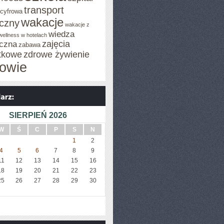
transport
 cyfrowa
wakacje
iczny
wakacje z
wiedza
wellness w hotelach
zajęcia
czna
zabawa
tkowe
zdrowe żywienie
owie
SIERPIEŃ 2026
W
Ś
C
P
S
N
1
2
4
5
6
7
8
9
11
12
13
14
15
16
18
19
20
21
22
23
25
26
27
28
29
30