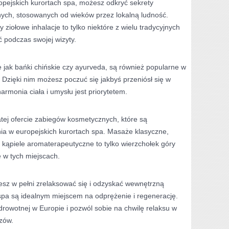
ejskich kurortach⁤ spa, ⁤możesz ‍odkryć sekrety
ych, stosowanych ⁢od ⁤wieków przez lokalną ludność.
 ziołowe inhalacje to tylko ​niektóre z ⁣wielu tradycyjnych
 podczas swojej wizyty.
e jak bańki chińskie czy ayurveda, są również popularne w
. Dzięki nim możesz poczuć się jakbyś przeniósł ‌się‍ w
harmonia ciała i umysłu‌ jest priorytetem.
ej ofercie⁢ zabiegów kosmetycznych, które​ są
a w europejskich kurortach spa.​ Masaże​ klasyczne,
 kąpiele aromaterapeutyczne to ​tylko ⁣wierzchołek góry
ę w tych miejscach.
esz​ w pełni ‍zrelaksować się ‌i odzyskać wewnętrzną
pa‌ są idealnym miejscem na ⁣odprężenie ⁢i regenerację.
drowotnej w Europie i pozwól‍ sobie na chwilę relaksu w
zów.