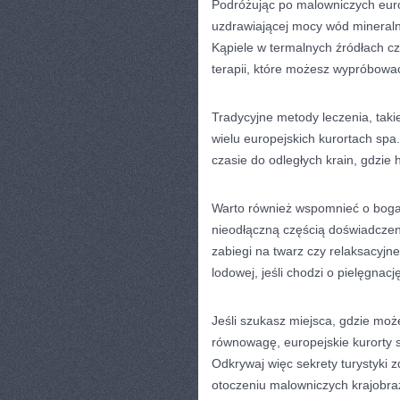
Podróżując po malowniczych europ
uzdrawiającej mocy ⁣wód mineraln
Kąpiele w termalnych ​źródłach ⁤czy
terapii, które możesz wypróbować
Tradycyjne metody leczenia, taki
‌wielu europejskich kurortach‍ spa
czasie do ⁣odległych krain, gdzie 
Warto również ‍wspomnieć o bogat
nieodłączną częścią doświadczeni
zabiegi na twarz czy relaksacyjne
lodowej, jeśli chodzi o pielęgnacj
Jeśli⁤ szukasz miejsca, ​gdzie moż
równowagę, europejskie kurorty ‍s
Odkrywaj więc sekrety turystyki z
otoczeniu malowniczych krajobra