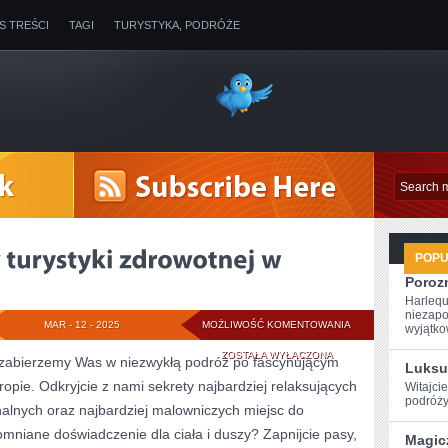
IS TREŚCI
TAGI
TURYSTYKA, PODRÓŻE
POP
Poroz
Harlequ
niezapo
ODKRYWAJ
MAR - 12 - 2025
MOŻLIWOŚĆ KOMENTOWANIA
wyjątkow
SEKRETY
ZOSTAŁA WYŁĄCZONA
ś zabierzemy Was ‍w niezwykłą podróż po fascynującym
Luksu
uropie. Odkryjcie z nami sekrety najbardziej relaksujących
TURYSTYKI
Witajcie
podróży
alnych oraz⁤ najbardziej malowniczych miejsc do
ZDROWOTNEJ
omniane doświadczenie​ dla ciała‍ i duszy? Zapnijcie pasy,
Magic
W