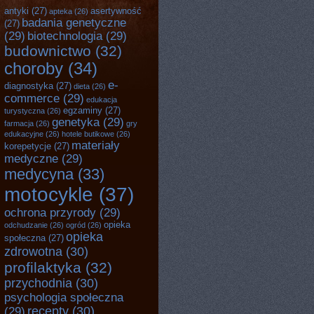
antyki
(27)
asertywność
apteka
(26)
badania genetyczne
(27)
(29)
biotechnologia
(29)
budownictwo
(32)
choroby
(34)
e-
diagnostyka
(27)
dieta
(26)
commerce
(29)
edukacja
egzaminy
(27)
turystyczna
(26)
genetyka
(29)
farmacja
(26)
gry
edukacyjne
(26)
hotele butikowe
(26)
materiały
korepetycje
(27)
medyczne
(29)
medycyna
(33)
motocykle
(37)
ochrona przyrody
(29)
opieka
odchudzanie
(26)
ogród
(26)
opieka
społeczna
(27)
zdrowotna
(30)
profilaktyka
(32)
przychodnia
(30)
psychologia społeczna
recepty
(30)
(29)