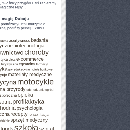
e, miłośnicy przygód! Dziś zabieramy
agiczne rejsy⁤ ...
j magię Dubaju
 podróżnicy! Jeśli​ marzycie o
znej podróży pełnej luksusu ...
badania
asertywność
apteka
yczne
biotechnologia
choroby
ownictwo
e-commerce
styka
dieta
egzaminy
 turystyczna
farmacja
yka
gry edukacyjne
hotele butikowe
materiały medyczne
ycje
motocykle
ycyna
na przyrody
odchudzanie
ogród
opieka
 społeczna
profilaktyka
wotna
chodnia
psychologia
recepty
czna
rehabilitacja
sprzęt medyczny
iejskie
szkoła
rfoods
szpital