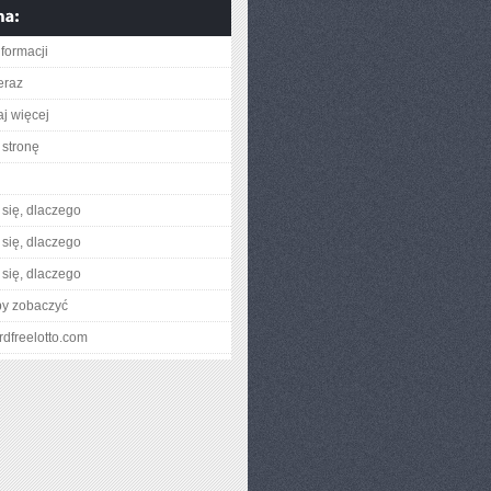
nformacji
eraz
aj więcej
stronę
się, dlaczego
się, dlaczego
się, dlaczego
by zobaczyć
zardfreelotto.com