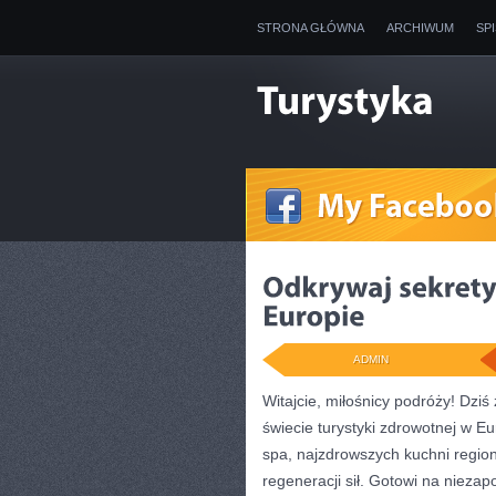
STRONA GŁÓWNA
ARCHIWUM
SP
ADMIN
Witajcie, miłośnicy podróży! Dzi
świecie turystyki zdrowotnej w​ E
spa, najzdrowszych kuchni region
regeneracji sił. Gotowi na ‍niezap