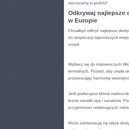
wyruszamy w podróż!
Odkrywaj najlepsze d
w Europie
Chciałbyś odkryć najlepsze destyn
do eksploracji tajemniczych ​miejs
‍umysł.
Wybierz się do malowniczych Włoch
termalnych.​ Pozwól, aby ciepła wo
przywracając harmonię wewnętrz
Jeśli preferujesz ⁣klimat nadmorsk
‍liczne ośrodki spa i sanatoria. P
przyjemności relaksujących ‍zabi
Może⁤ zainteresują cię także desty