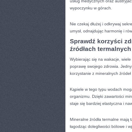
usług medycznych ‍oraz austryjac
wypoczynku w⁢ górach.
Nie czekaj​ dłużej i odkrywaj sekr
umysł, odnajdując harmonię i ró
Sprawdź korzyści zd
źródłach ⁣termalnych
Wybierając​ się na wakacje, wiele 
poprawę swojego zdrowia. Jednym 
korzystanie z mineralnych źródeł 
Kąpiele w tego typu wodach mogą
organizmu. Dzięki zawartości miner
staje się bardziej elastyczna‌ i na
Mineralne źródła‍ termalne mają 
łagodząc dolegliwości bólowe i wp