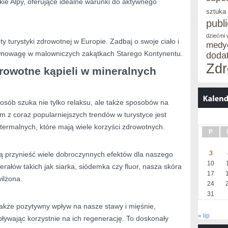
kie Alpy, oferujące idealne warunki ‍do aktywnego
sztuka
publ
dziećmi
ety turystyki zdrowotnej⁢ w Europie. Zadbaj o swoje ciało i
medy
wnowagę⁢ w malowniczych zakątkach Starego Kontynentu.
doda
Zdr
rowotne‍ kąpieli w mineralnych
osób szuka ⁢nie tylko relaksu,⁢ ale także sposobów⁤ na⁢
z coraz popularniejszych⁢ trendów w turystyce jest
termalnych, które ⁣mają wiele korzyści zdrowotnych.
P
3
 przynieść wiele dobroczynnych efektów dla naszego
10
ałów takich jak siarka,‌ siódemka czy​ fluor, nasza‍ skóra
17
wilżona.
24
31
także pozytywny wpływ na nasze stawy‌ i mięśnie,
« lip
ływając ⁣korzystnie ⁢na ich⁤ regenerację. To doskonały