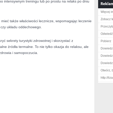
po intensywnym treningu lub⁢ po prostu na relaks po dniu
Więcej i
Zobacz t
mieć także właściwości lecznicze, wspomagając leczenie
Przeczyt
 ⁤czy układu oddechowego.
Odwiedź 
ć⁤ sekrety turystyki‍ zdrowotnej ‍i skorzystać z
Pobierz
alne ​źródła termalne. To nie tylko okazja do relaksu, ​ale
Dowiedz 
drowia i⁢ samopoczucia.
Dowiedz 
Dowiedz 
Otwórz, 
http://li