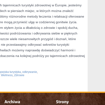
h tajemnicach turystyki zdrowotnej⁣ w⁢ Europie, ⁤jesteśmy
dech w piersiach miejsc, w których można znaleźć
aliśmy ⁢różnorodne metody⁤ leczenia i relaksacji oferowane
re mogą przynieść‌ ulgę w codziennej ⁢gonitwie życia.
 stylem życia a dbałością o zdrowie i spokój ducha,
wości ⁢podróżowania i⁣ odkrywania siebie w pięknych
jeszcze wiele niesamowitych przygód i doznań, które⁢
 nie przestawajmy odkrywać sekretów turystyki ​
 chwilach ⁢możemy naprawdę doświadczyć harmonii i
baczenia‌ na kolejnej podróży ⁣po tajemnicach zdrowotnej
pejska turystyka
,
odkrywanie
,
,
Wellness
,
Zdrowie