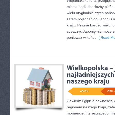
Wspaniała kultura, przepiękn
miasta bądź chociażby plaże 
wielu oryginalniejszych państ
zatem pojechać do Japonii i n
kraj… Pewnie bardzo wielu lud
zobaczyć Japonię nie może zd
ponieważ w końcu
[ Read Mo
ADMIN
GRU - 
Odwiedź Egipt! Z pewnością W
regionem naszego kraju, zate
momencie interesującego mie