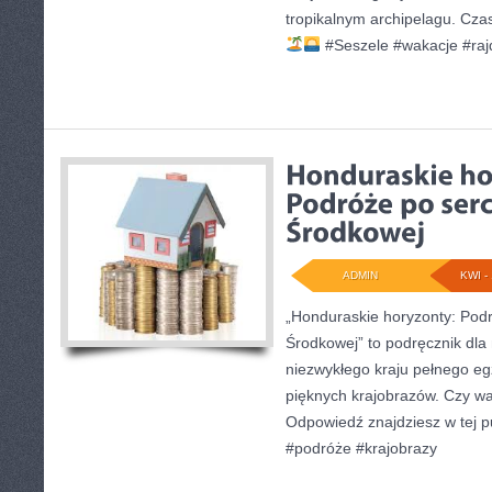
tropikalnym archipelagu. Cza
#Seszele #wakacje #raj
ADMIN
KWI - 
„Honduraskie horyzonty: Pod
Środkowej” to podręcznik dla
niezwykłego kraju pełnego eg
pięknych krajobrazów. Czy w
Odpowiedź znajdziesz w tej p
#podróże #krajobrazy