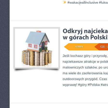
#wakacjeallinclusive #luk
ADMIN
CZE - 
Jeśli kochasz góry i przyrodę,
najciekawsze atrakcje w pols
malowniczych szlaków, po ur
ma wiele do zaoferowania ka
outdoorowych przygód. Czas
wyprawę! #góry #Polska #atr