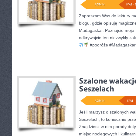
ADMIN
KWI - 
Zapraszam Was do lektury m
blogu, gdzie opisuję magiczne
Madagaskar. Poznajcie moje 
odkrywajcie ten niezwykły za
#podróże #Madagaskar
ADMIN
KWI - 
Jeśli marzysz o szalonych wa
Seszelach, to koniecznie prze
Znajdziesz w nim porady dotyc
miejsc noclegowych i kulinarn