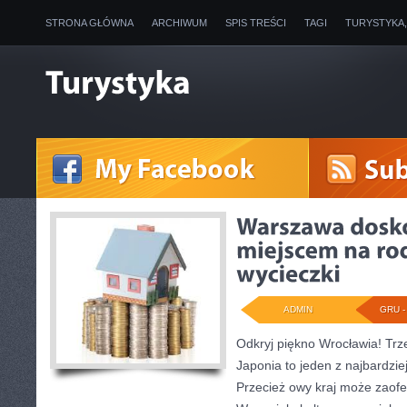
STRONA GŁÓWNA
ARCHIWUM
SPIS TREŚCI
TAGI
TURYSTYKA
ADMIN
GRU - 
Odkryj piękno Wrocławia! Trz
Japonia to jeden z najbardzie
Przecież owy kraj może zaof