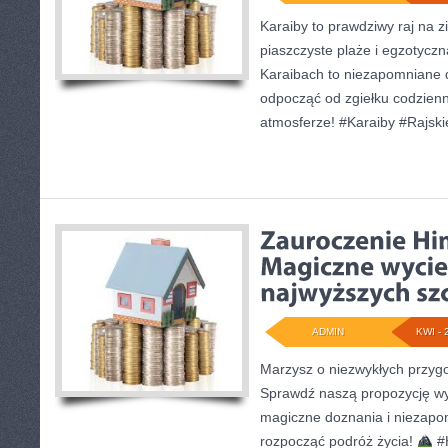
Karaiby to prawdziwy raj na z
piaszczyste plaże i egzotyczna
Karaibach to niezapomniane 
odpocząć od zgiełku codzienno
atmosferze! #Karaiby #Rajsk
ADMIN
KWI - 
Marzysz o niezwykłych przyg
Sprawdź naszą propozycję wy
magiczne doznania i niezapo
rozpocząć podróż życia!
#H