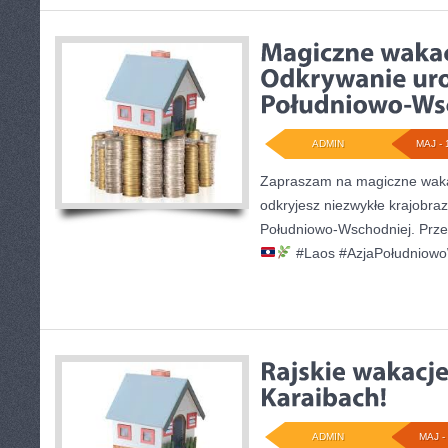
ADMIN
MAJ - 
Zapraszam na magiczne waka
odkryjesz niezwykłe krajobrazy
Południowo-Wschodniej. Przecz
#Laos #AzjaPołudniow
ADMIN
MAJ - 