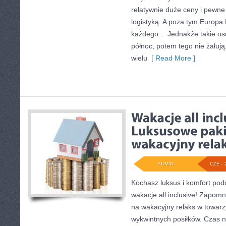
relatywnie duże ceny i pewne
logistyką. A poza tym Europa 
każdego… Jednakże takie osob
północ, potem tego nie żałuj
wielu
[ Read More ]
ADMIN
CZE - 
Kochasz luksus i komfort po
wakacje all inclusive! Zapomni
na wakacyjny relaks w towarzy
wykwintnych posiłków. Czas 