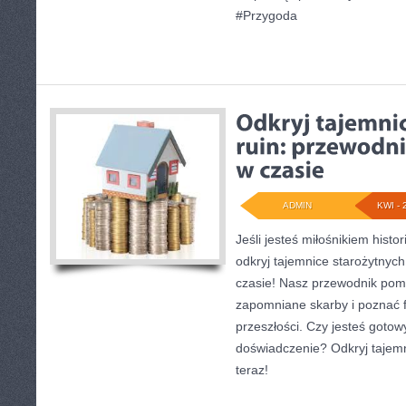
#Przygoda
ADMIN
KWI - 
Jeśli jesteś miłośnikiem histor
odkryj tajemnice starożytnyc
czasie! Nasz przewodnik pom
zapomniane skarby i poznać f
przeszłości. Czy jesteś goto
doświadczenie? Odkryj tajemn
teraz!