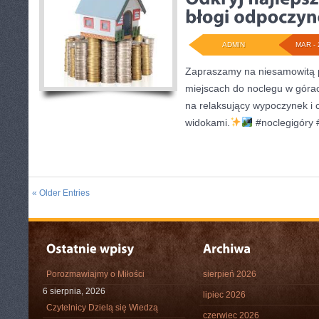
ADMIN
MAR - 
Zapraszamy na niesamowitą 
miejscach do noclegu w górac
na relaksujący wypoczynek i 
widokami.
#noclegigóry
« Older Entries
Porozmawiajmy o Miłości
sierpień 2026
6 sierpnia, 2026
lipiec 2026
Czytelnicy Dzielą się Wiedzą
czerwiec 2026