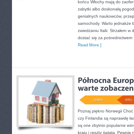
końcu Włochy mają do zaofero
zabytki albo doskonałą pogod
genialnych naukowców, przep
samochody. Warto jednakże ba
zwiedzaniu Italii. Strzałem w 
dostać się za pośrednictwem li
Read More ]
ADMIN
GRU - 
Poznaj piękno Norwegii Choć t
czy Finlandia są naprawdę ład
są one zbytnio popularne wśr
kraju i reszty świata. Pewnie