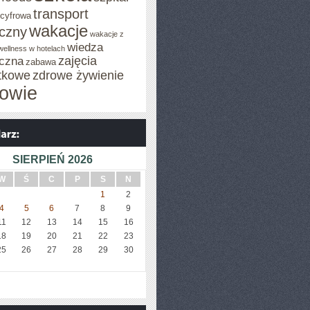
transport
 cyfrowa
wakacje
iczny
wakacje z
wiedza
wellness w hotelach
zajęcia
czna
zabawa
tkowe
zdrowe żywienie
owie
SIERPIEŃ 2026
W
Ś
C
P
S
N
1
2
4
5
6
7
8
9
11
12
13
14
15
16
18
19
20
21
22
23
25
26
27
28
29
30