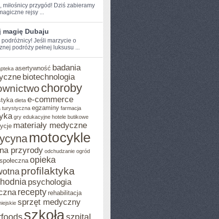
e, miłośnicy przygód! Dziś zabieramy
agiczne rejsy⁤ ...
j magię Dubaju
 podróżnicy! Jeśli​ marzycie o
znej podróży pełnej luksusu ...
badania
asertywność
apteka
yczne
biotechnologia
choroby
ownictwo
e-commerce
styka
dieta
egzaminy
 turystyczna
farmacja
yka
gry edukacyjne
hotele butikowe
materiały medyczne
ycje
motocykle
ycyna
na przyrody
odchudzanie
ogród
opieka
 społeczna
profilaktyka
wotna
chodnia
psychologia
recepty
czna
rehabilitacja
sprzęt medyczny
iejskie
szkoła
rfoods
szpital