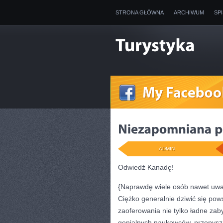
STRONA GŁÓWNA
ARCHIWUM
SP
ADMIN
Odwiedź Kanadę!
{Naprawdę wiele osób nawet uważa
Ciężko generalnie dziwić się po
zaoferowania nie tylko ładne zab
genialnych naukowców, przepysz