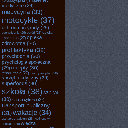
materiały
korepetycje
(27)
medyczne
(29)
medycyna
(33)
motocykle
(37)
ochrona przyrody
(29)
opieka
odchudzanie
(26)
ogród
(26)
opieka
społeczna
(27)
zdrowotna
(30)
profilaktyka
(32)
przychodnia
(30)
psychologia społeczna
recepty
(30)
(29)
rehabilitacja
(27)
rowery miejskie
(26)
sprzęt medyczny
(29)
superfoods
(30)
szkoła
(38)
szpital
(30)
sztuka cyfrowa
(27)
transport publiczny
wakacje
(34)
(31)
wakacje z dziećmi
(26)
wellness w
wiedza
hotelach
(26)