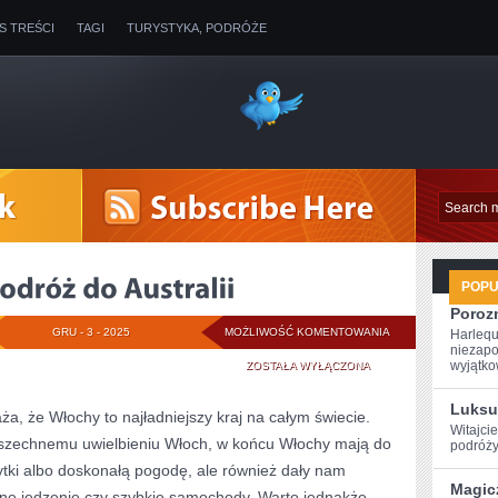
IS TREŚCI
TAGI
TURYSTYKA, PODRÓŻE
POP
Poroz
NIEZAPOMNIANA
GRU - 3 - 2025
MOŻLIWOŚĆ KOMENTOWANIA
Harlequ
niezapo
PODRÓŻ
wyjątkow
ZOSTAŁA WYŁĄCZONA
DO
Luksu
, że Włochy to najładniejszy kraj na całym świecie.
Witajcie
AUSTRALII
wszechnemu uwielbieniu Włoch, w końcu Włochy mają do
podróży
ytki albo doskonałą pogodę, ale również dały nam
Magic
ne jedzenie czy szybkie samochody. Warto jednakże