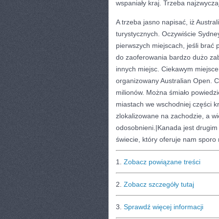
wspaniały kraj. Trzeba najzwyczajn
A trzeba jasno napisać, iż Austra
turystycznych. Oczywiście Sydne
pierwszych miejscach, jeśli bra
do zaoferowania bardzo dużo zab
innych miejsc. Ciekawym miejscem
organizowany Australian Open. Co
milionów. Można śmiało powiedzi
miastach we wschodniej części kra
zlokalizowane na zachodzie, a wi
odosobnieni.|Kanada jest drugi
świecie, który oferuje nam spor
1.
Zobacz powiązane treści
2.
Zobacz szczegóły tutaj
3.
Sprawdź więcej informacji