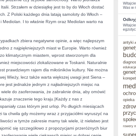
Witajci
Italii. Strzałem w dziesiątkę jest to by do Włoch dostać
Was w ⁤m
zych. Z Polski każdego dnia latają samoloty do Włoch –
Odkry
i Mediolan. I to właśnie Rzym oraz Mediolan warto na
Witajcie
egzotyc
zypadkach zbiera negatywne opinie, a więc najlepszym
antyki
genet
edno z najpiękniejszych miast w Europie. Warto również
bud
rdzo klimatycznym miastem, wprost stworzonym dla
diagno
nież miejscowości zlokalizowane w Toskanii. Naturalnie
edukacja
 jest prawdziwym rajem dla miłośników kultury. Nie można
genet
wej Wieży, lecz także warta większej uwagi jest Siena –
korepet
óre jest jednakże jednym z najładniejszych miejsc na
med
 wiele do zaoferowania, że zabraknie dnia, aby omówić
ochro
kazuje znaczenie tego kraju.|Każdy z nas z
opieka
zdro
spaniały czas którym jest urlop. Po długich miesiącach
przy
i ta chwila gdy możemy wraz z przyjaciółmi wyruszyć na
społe
iwości w tymże zakresie mamy tak wiele, iż niełatwo jest
rowery m
ajomić się szczegółowo z propozycjami przeróżnych biur
supe
 zaoferowanie wiele ciekawych miejsc w dobrej cenie.