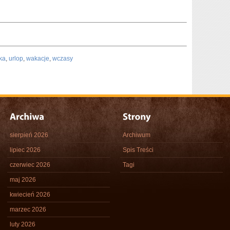
yka
,
urlop
,
wakacje
,
wczasy
sierpień 2026
Archiwum
lipiec 2026
Spis Treści
czerwiec 2026
Tagi
maj 2026
kwiecień 2026
marzec 2026
luty 2026