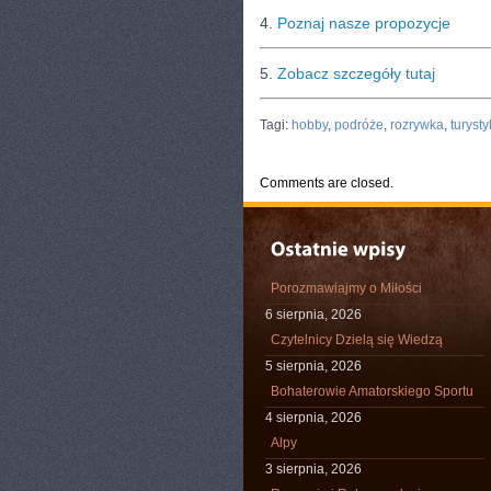
4.
Poznaj nasze propozycje
5.
Zobacz szczegóły tutaj
CATEGORIES:
TURYSTYKA, PODRÓŻE
Tagi:
hobby
,
podróże
,
rozrywka
,
turyst
Comments are closed.
Porozmawiajmy o Miłości
6 sierpnia, 2026
Czytelnicy Dzielą się Wiedzą
5 sierpnia, 2026
Bohaterowie Amatorskiego Sportu
4 sierpnia, 2026
Alpy
3 sierpnia, 2026