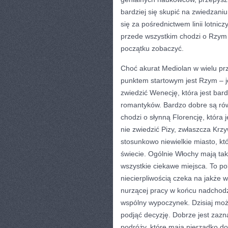
bardziej się skupić na zwiedzaniu 
się za pośrednictwem linii lotnic
przede wszystkim chodzi o Rzym 
początku zobaczyć.
Choć akurat Mediolan w wielu pr
punktem startowym jest Rzym – j
zwiedzić Wenecję, która jest ba
romantyków. Bardzo dobre są rów
chodzi o słynną Florencję, która
nie zwiedzić Pizy, zwłaszcza Krzy
stosunkowo niewielkie miasto, kt
świecie. Ogólnie Włochy mają tak
wszystkie ciekawe miejsca. To po
niecierpliwością czeka na jakże w
nurzącej pracy w końcu nadchodz
wspólny wypoczynek. Dzisiaj możl
podjąć decyzję. Dobrze jest zazn
podróży, które mają nierzadko do