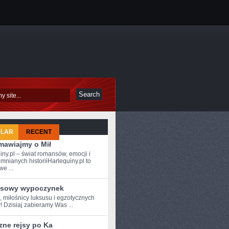
ULAR
RECENT
mawiajmy o Mił
iny.pl – świat romansów, emocji i
mnianych historiiHarlequiny.pl to
e ...
sowy wypoczynek
,‍ miłośnicy luksusu i egzotycznych
! Dzisiaj zabieramy Was ...
zne rejsy po Ka