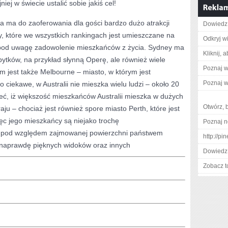
iej w świecie ustalić sobie jakiś cel!
lia ma do zaoferowania dla gości bardzo dużo atrakcji
Dowiedz 
y, które we wszystkich rankingach jest umieszczane na
Odkryj w
ć pod uwagę zadowolenie mieszkańców z życia. Sydney ma
Kliknij, 
ytków, na przykład słynną Operę, ale również wiele
Poznaj w
 jest także Melbourne – miasto, w którym jest
Poznaj w
 ciekawe, w Australii nie mieszka wielu ludzi – około 20
eć, iż większość mieszkańców Australii mieszka w dużych
Otwórz, 
ju – chociaż jest również spore miasto Perth, które jest
ęc jego mieszkańcy są niejako trochę
Poznaj n
m pod względem zajmowanej powierzchni państwem
http://p
o naprawdę pięknych widoków oraz innych
Dowiedz 
Zobacz t