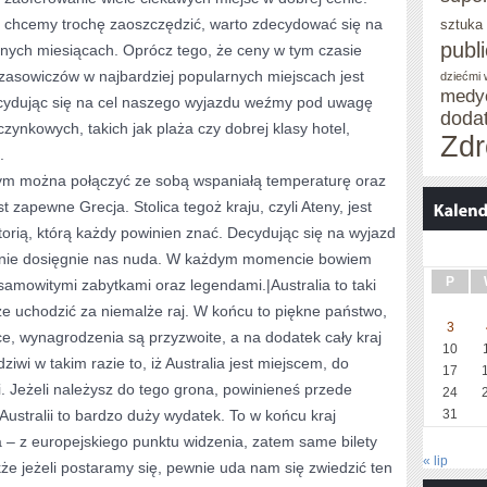
 i chcemy trochę zaoszczędzić, warto zdecydować się na
sztuka
publ
rnych miesiącach. Oprócz tego, że ceny w tym czasie
wczasowiczów w najbardziej popularnych miejscach jest
dziećmi
medy
ecydując się na cel naszego wyjazdu weźmy pod uwagę
doda
ynkowych, takich jak plaża czy dobrej klasy hotel,
Zdr
.
ym można połączyć ze sobą wspaniałą temperaturę oraz
t zapewne Grecja. Stolica tegoż kraju, czyli Ateny, jest
storią, którą każdy powinien znać. Decydując się na wyjazd
 nie dosięgnie nas nuda. W każdym momencie bowiem
P
amowitymi zabytkami oraz legendami.|Australia to taki
że uchodzić za niemalże raj. W końcu to piękne państwo,
3
ce, wynagrodzenia są przyzwoite, a na dodatek cały kraj
10
ziwi w takim razie to, iż Australia jest miejscem, do
17
i. Jeżeli należysz do tego grona, powinieneś przede
24
Australii to bardzo duży wydatek. To w końcu kraj
31
– z europejskiego punktu widzenia, zatem same bilety
« lip
kże jeżeli postaramy się, pewnie uda nam się zwiedzić ten