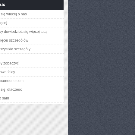
się więcej o nas
ięcej
aby dowiedzieć się więcej tutaj
ięcej szczegółów
szystkie szczegóły
by zobaczyć
owe fakty
ineconeone.com
się, dlaczego
o sam