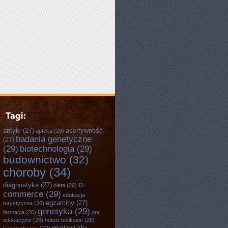
antyki
(27)
asertywność
apteka
(26)
badania genetyczne
(27)
(29)
biotechnologia
(29)
budownictwo
(32)
choroby
(34)
e-
diagnostyka
(27)
dieta
(26)
commerce
(29)
edukacja
egzaminy
(27)
turystyczna
(26)
genetyka
(29)
farmacja
(26)
gry
edukacyjne
(26)
hotele butikowe
(26)