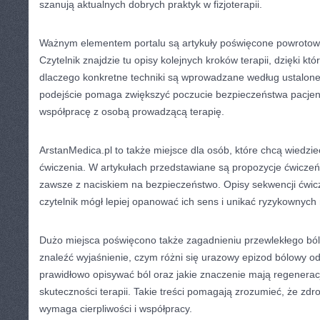
szanują aktualnych dobrych praktyk w fizjoterapii.
Ważnym elementem portalu są artykuły poświęcone powrotowi
Czytelnik znajdzie tu opisy kolejnych kroków terapii, dzięki któ
dlaczego konkretne techniki są wprowadzane według ustalon
podejście pomaga zwiększyć poczucie bezpieczeństwa pacjen
współpracę z osobą prowadzącą terapię.
ArstanMedica.pl to także miejsce dla osób, które chcą wiedzi
ćwiczenia. W artykułach przedstawiane są propozycje ćwicz
zawsze z naciskiem na bezpieczeństwo. Opisy sekwencji ćwic
czytelnik mógł lepiej opanować ich sens i unikać ryzykownyc
Dużo miejsca poświęcono także zagadnieniu przewlekłego ból
znaleźć wyjaśnienie, czym różni się urazowy epizod bólowy od
prawidłowo opisywać ból oraz jakie znaczenie mają regeneracja
skuteczności terapii. Takie treści pomagają zrozumieć, że zdro
wymaga cierpliwości i współpracy.