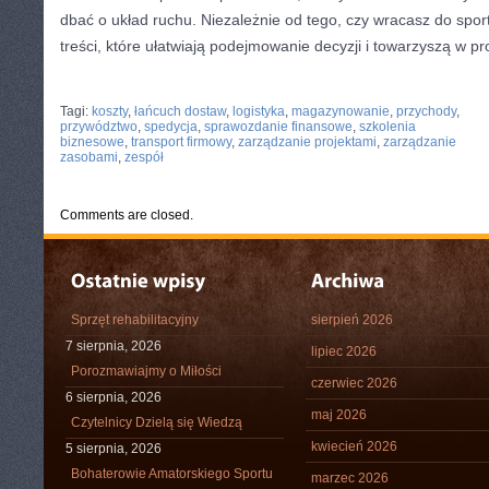
dbać o układ ruchu. Niezależnie od tego, czy wracasz do sport
treści, które ułatwiają podejmowanie decyzji i towarzyszą w pr
CATEGORIES:
TURYSTYKA, PODRÓŻE
Tagi:
koszty
,
łańcuch dostaw
,
logistyka
,
magazynowanie
,
przychody
,
przywództwo
,
spedycja
,
sprawozdanie finansowe
,
szkolenia
biznesowe
,
transport firmowy
,
zarządzanie projektami
,
zarządzanie
zasobami
,
zespół
Comments are closed.
Sprzęt rehabilitacyjny
sierpień 2026
7 sierpnia, 2026
lipiec 2026
Porozmawiajmy o Miłości
czerwiec 2026
6 sierpnia, 2026
maj 2026
Czytelnicy Dzielą się Wiedzą
kwiecień 2026
5 sierpnia, 2026
Bohaterowie Amatorskiego Sportu
marzec 2026