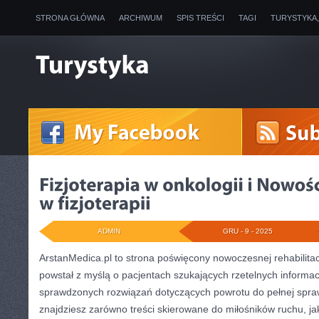
STRONA GŁÓWNA
ARCHIWUM
SPIS TREŚCI
TAGI
TURYSTYKA
ADMIN
GRU - 9 - 2025
ArstanMedica.pl to strona poświęcony nowoczesnej rehabilitacj
powstał z myślą o pacjentach szukających rzetelnych informacj
sprawdzonych rozwiązań dotyczących powrotu do pełnej sprawn
znajdziesz zarówno treści skierowane do miłośników ruchu, ja