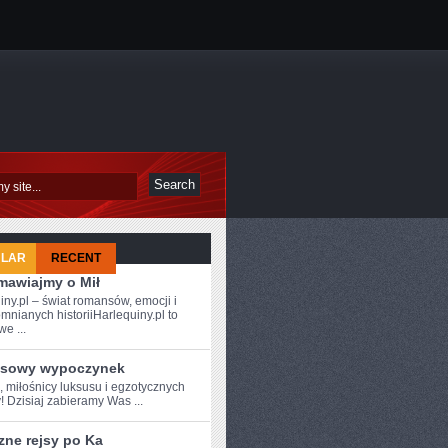
ULAR
RECENT
mawiajmy o Mił
iny.pl – świat romansów, emocji i
mnianych historiiHarlequiny.pl to
e ...
sowy wypoczynek
,‍ miłośnicy luksusu i egzotycznych
! Dzisiaj zabieramy Was ...
zne rejsy po Ka