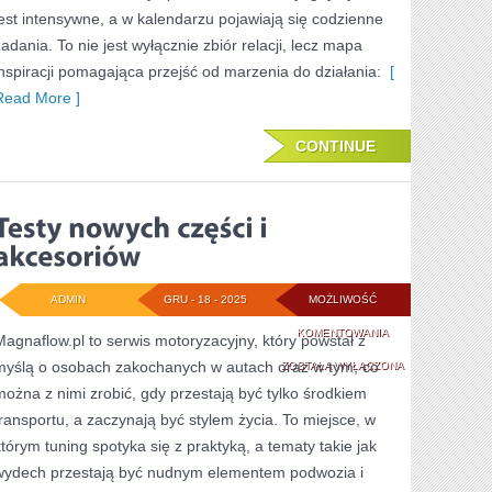
jest intensywne, a w kalendarzu pojawiają się codzienne
zadania. To nie jest wyłącznie zbiór relacji, lecz mapa
inspiracji pomagająca przejść od marzenia do działania:
[
Read More ]
CONTINUE
ADMIN
GRU - 18 - 2025
MOŻLIWOŚĆ
TESTY
KOMENTOWANIA
Magnaflow.pl to serwis motoryzacyjny, który powstał z
myślą o osobach zakochanych w autach oraz w tym, co
NOWYCH
ZOSTAŁA WYŁĄCZONA
można z nimi zrobić, gdy przestają być tylko środkiem
CZĘŚCI
transportu, a zaczynają być stylem życia. To miejsce, w
I
którym tuning spotyka się z praktyką, a tematy takie jak
AKCESORIÓW
wydech przestają być nudnym elementem podwozia i