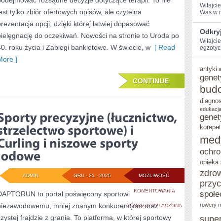
podejmować rozsądne decyzje dotyczące terapii. To nie
Witajci
DLA
jest tylko zbiór ofertowych opisów, ale czytelna
Was w ⁤m
prezentacja opcji, dzięki której łatwiej dopasować
MĘŻCZYZN
Odkry
pielęgnację do oczekiwań. Nowości na stronie to Uroda po
Witajcie
40. roku życia i Zabiegi bankietowe. W świecie, w
[ Read
egzotyc
More ]
antyki
genet
CONTINUE
bud
diagno
edukacja
genet
korepet
med
ochro
opieka
zdro
ADMIN
GRU - 21 - 2025
MOŻLIWOŚĆ
przy
SPORTY
KOMENTOWANIA
społe
DAPTORUN to portal poświęcony sportowi
niezawodowemu, mniej znanym konkurencjom oraz
PRECYZYJNE
rowery m
ZOSTAŁA WYŁĄCZONA
czystej frajdzie z grania. To platforma, w której sportowy
supe
(ŁUCZNICTWO,