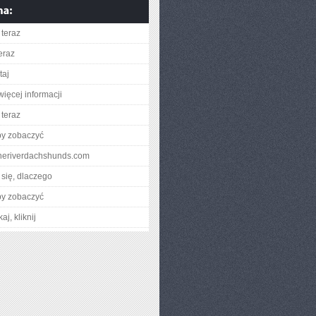
teraz
eraz
taj
więcej informacji
teraz
by zobaczyć
toneriverdachshunds.com
się, dlaczego
by zobaczyć
aj, kliknij