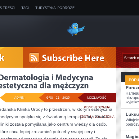
IS TREŚCI
TAGI
TURYSTYKA, PODRÓŻE
POP
Poroz
Harlequ
niezapo
ADMIN
GRU - 21 - 2025
MOŻLIWOŚĆ
wyjątkow
DERMATOLOGIA
KOMENTOWANIA
Gdańska Klinika Urody to przestrzeń, w którym estetyczna
Luksu
medycyna spotyka się z świadomą terapią skóry. Strona
I
ZOSTAŁA WYŁĄCZONA
Witajcie
kliniki została pomyślana jako centrum wiedzy dla osób,
podróży
MEDYCYNA
które chcą lepiej zrozumieć potrzeby swojej cery i
ESTETYCZNA
Magic