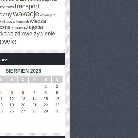
transport
 cyfrowa
wakacje
iczny
wakacje z
wiedza
wellness w hotelach
zajęcia
czna
zabawa
tkowe
zdrowe żywienie
owie
SIERPIEŃ 2026
W
Ś
C
P
S
N
1
2
4
5
6
7
8
9
11
12
13
14
15
16
18
19
20
21
22
23
25
26
27
28
29
30