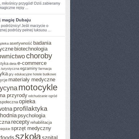
e, miłośnicy przygód! Dziś zabieramy
agiczne rejsy⁤ ...
j magię Dubaju
 podróżnicy! Jeśli​ marzycie o
znej podróży pełnej luksusu ...
badania
asertywność
apteka
yczne
biotechnologia
choroby
ownictwo
e-commerce
styka
dieta
egzaminy
 turystyczna
farmacja
yka
gry edukacyjne
hotele butikowe
materiały medyczne
ycje
motocykle
ycyna
na przyrody
odchudzanie
ogród
opieka
 społeczna
profilaktyka
wotna
chodnia
psychologia
recepty
czna
rehabilitacja
sprzęt medyczny
iejskie
szkoła
rfoods
szpital