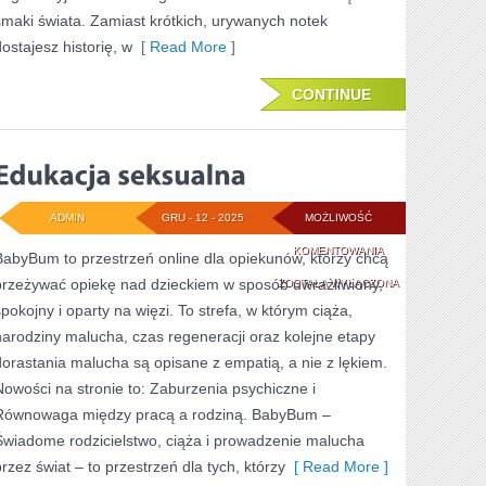
smaki świata. Zamiast krótkich, urywanych notek
dostajesz historię, w
[ Read More ]
CONTINUE
ADMIN
GRU - 12 - 2025
MOŻLIWOŚĆ
EDUKACJA
KOMENTOWANIA
BabyBum to przestrzeń online dla opiekunów, którzy chcą
przeżywać opiekę nad dzieckiem w sposób uwrażliwiony,
SEKSUALNA
ZOSTAŁA WYŁĄCZONA
spokojny i oparty na więzi. To strefa, w którym ciąża,
narodziny malucha, czas regeneracji oraz kolejne etapy
dorastania malucha są opisane z empatią, a nie z lękiem.
Nowości na stronie to: Zaburzenia psychiczne i
Równowaga między pracą a rodziną. BabyBum –
Świadome rodzicielstwo, ciąża i prowadzenie malucha
przez świat – to przestrzeń dla tych, którzy
[ Read More ]