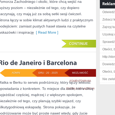
Pomorza Zachodniego i okolic, które chcą wejść na
MIEJSCA
wyższy poziom – niezależnie od tego, czy dopiero
Odwiedź 
zaczynają, czy mają już za sobą setki sesji ćwiczeń.
Zobacz t
Strona łączy w sobie klimat aktywnych ludzi z praktycznym
podejściem: zamiast pustych haseł stawia na czytelne
Zajrzyj tu
wskazówki i inspirację
[ Read More ]
Uzyskaj 
Sprawdź 
CONTINUE
Otwórz, 
http://s
Dowiedz 
Otwórz, 
ADMIN
GRU - 20 - 2025
MOŻLIWOŚĆ
Nie zwlek
RIO
KOMENTOWANIA
Matka w Berku to serwis podróżniczy, który łączy lekkość
opowiadania z konkretem. To miejsce dla osób, które chcą
DE
ZOSTAŁA WYŁĄCZONA
wyjeżdżać częściej, mądrzej i z większym spokojem,
JANEIRO
niezależnie od tego, czy planują szybki wyjazd, czy
I
kilkutygodniową eskapadę. Strona pokazuje, że
BARCELONA
podróżowanie może być proste nawet wtedy, gdy życie