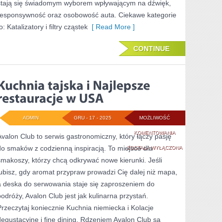
stają się świadomym wyborem wpływającym na dźwięk,
responsywność oraz osobowość auta. Ciekawe kategorie
o: Katalizatory i filtry cząstek
[ Read More ]
CONTINUE
ADMIN
GRU - 17 - 2025
MOŻLIWOŚĆ
KUCHNIA
KOMENTOWANIA
Avalon Club to serwis gastronomiczny, który łączy pasję
do smaków z codzienną inspiracją. To miejsce dla
TAJSKA
ZOSTAŁA WYŁĄCZONA
smakoszy, którzy chcą odkrywać nowe kierunki. Jeśli
I
lubisz, gdy aromat przypraw prowadzi Cię dalej niż mapa,
NAJLEPSZE
a deska do serwowania staje się zaproszeniem do
RESTAURACJE
podróży, Avalon Club jest jak kulinarna przystań.
Przeczytaj koniecznie Kuchnia niemiecka i Kolacje
W
degustacyjne i fine dining. Rdzeniem Avalon Club są
USA