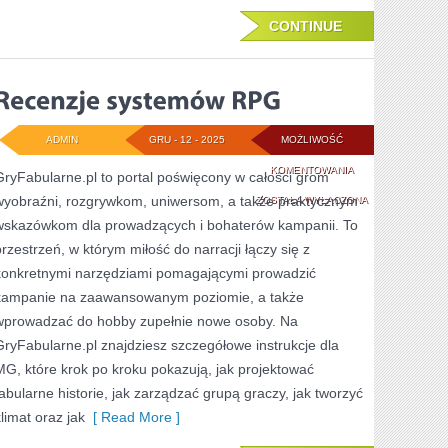
CONTINUE
ADMIN
GRU - 12 - 2025
MOŻLIWOŚĆ
RECENZJE
KOMENTOWANIA
GryFabularne.pl to portal poświęcony w całości grom
wyobraźni, rozgrywkom, uniwersom, a także praktycznym
SYSTEMÓW
ZOSTAŁA WYŁĄCZONA
wskazówkom dla prowadzących i bohaterów kampanii. To
RPG
przestrzeń, w którym miłość do narracji łączy się z
konkretnymi narzędziami pomagającymi prowadzić
kampanie na zaawansowanym poziomie, a także
wprowadzać do hobby zupełnie nowe osoby. Na
GryFabularne.pl znajdziesz szczegółowe instrukcje dla
MG, które krok po kroku pokazują, jak projektować
fabularne historie, jak zarządzać grupą graczy, jak tworzyć
klimat oraz jak
[ Read More ]