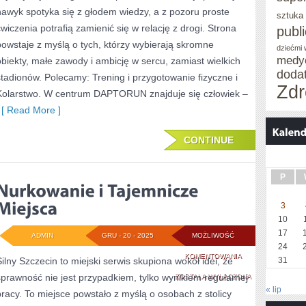
nawyk spotyka się z głodem wiedzy, a z pozoru proste
sztuka
STRZELECTWO
ćwiczenia potrafią zamienić się w relację z drogi. Strona
publ
SPORTOWE)
powstaje z myślą o tych, którzy wybierają skromne
dziećmi
medy
obiekty, małe zawody i ambicję w sercu, zamiast wielkich
I
doda
stadionów. Polecamy: Trening i przygotowanie fizyczne i
CURLING
Zdr
Kolarstwo. W centrum DAPTORUN znajduje się człowiek –
I
[ Read More ]
NISZOWE
CONTINUE
SPORTY
LODOWE
P
3
10
17
ADMIN
GRU - 20 - 2025
MOŻLIWOŚĆ
24
NURKOWANIE
KOMENTOWANIA
Silny Szczecin to miejski serwis skupiona wokół idei, że
31
sprawność nie jest przypadkiem, tylko wynikiem regularnej
I
ZOSTAŁA WYŁĄCZONA
« lip
pracy. To miejsce powstało z myślą o osobach z stolicy
TAJEMNICZE