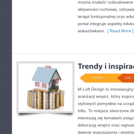
można znaleźć rozbudowane 
aktywności ruchowej, odżywia
terapii funkcjonalnej oraz ed
portal integruje aspekty eduk
wskazówkami.
[ Read More ]
ADMIN
CZE - 
M-Loft Design to innowacyjn
aranżacji wnętrz, który inspi
stylowych pomysłów na urząd
loftu. To miejsce stworzone dl
interesują się tematami związ
dekoracją wnętrz oraz najno
świecie wyposażenia i wystro