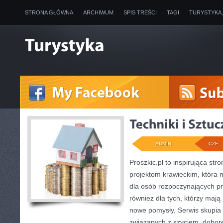
STRONA GŁÓWNA
ARCHIWUM
SPIS TREŚCI
TAGI
TURYSTYKA
ADMIN
CZE - 
Proszkic.pl to inspirująca st
projektom krawieckim, która m
dla osób rozpoczynających przy
również dla tych, którzy maj
nowe pomysły. Serwis skupia 
związanych z szyciem, dobo