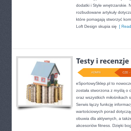
dodatki i Style wnętrzarskie.
rozbudowane artykuły dotycz
które pomagają stworzyć komf
Loft Design skupia się
[ Read
ADMIN
CZE - 
eSportowySklep.pl to nowocze
została stworzona z myślą o 
oraz wszystkich miłośnikach s
Serwis łączy funkcję informa
wartościowych porad dotyczą
obuwia dla aktywnych, a takż
akcesoriów fitness. Dzięki bog