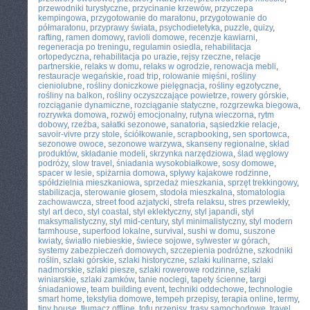
przewodniki turystyczne
,
przycinanie krzewów
,
przyczepa
kempingowa
,
przygotowanie do maratonu
,
przygotowanie do
półmaratonu
,
przyprawy świata
,
psychodietetyka
,
puzzle
,
quizy
,
rafting
,
ramen domowy
,
ravioli domowe
,
recenzje kawiarni
,
regeneracja po treningu
,
regulamin osiedla
,
rehabilitacja
ortopedyczna
,
rehabilitacja po urazie
,
rejsy rzeczne
,
relacje
partnerskie
,
relaks w domu
,
relaks w ogrodzie
,
renowacja mebli
,
restauracje wegańskie
,
road trip
,
rolowanie mięśni
,
rośliny
cieniolubne
,
rośliny doniczkowe pielęgnacja
,
rośliny egzotyczne
,
rośliny na balkon
,
rośliny oczyszczające powietrze
,
rowery górskie
,
rozciąganie dynamiczne
,
rozciąganie statyczne
,
rozgrzewka biegowa
,
rozrywka domowa
,
rozwój emocjonalny
,
rutyna wieczorna
,
rytm
dobowy
,
rzeźba
,
sałatki sezonowe
,
sanatoria
,
sąsiedzkie relacje
,
savoir-vivre przy stole
,
ściółkowanie
,
scrapbooking
,
sen sportowca
,
sezonowe owoce
,
sezonowe warzywa
,
skanseny regionalne
,
skład
produktów
,
składanie modeli
,
skrzynka narzędziowa
,
ślad węglowy
podróży
,
slow travel
,
śniadania wysokobiałkowe
,
sosy domowe
,
spacer w lesie
,
spiżarnia domowa
,
spływy kajakowe rodzinne
,
spółdzielnia mieszkaniowa
,
sprzedaż mieszkania
,
sprzęt trekkingowy
,
stabilizacja
,
sterowanie głosem
,
stodoła mieszkalna
,
stomatologia
zachowawcza
,
street food azjatycki
,
strefa relaksu
,
stres przewlekły
,
styl art deco
,
styl coastal
,
styl eklektyczny
,
styl japandi
,
styl
maksymalistyczny
,
styl mid-century
,
styl minimalistyczny
,
styl modern
farmhouse
,
superfood lokalne
,
survival
,
sushi w domu
,
suszone
kwiaty
,
światło niebieskie
,
świece sojowe
,
sylwester w górach
,
systemy zabezpieczeń domowych
,
szczepienia podróżne
,
szkodniki
roślin
,
szlaki górskie
,
szlaki historyczne
,
szlaki kulinarne
,
szlaki
nadmorskie
,
szlaki piesze
,
szlaki rowerowe rodzinne
,
szlaki
winiarskie
,
szlaki zamków
,
tanie noclegi
,
tapety ścienne
,
targi
śniadaniowe
,
team building event
,
techniki oddechowe
,
technologie
smart home
,
tekstylia domowe
,
tempeh przepisy
,
terapia online
,
termy
,
tiny house
,
tłumacz offline
,
tofu przepisy
,
trasy samochodowe
,
travel