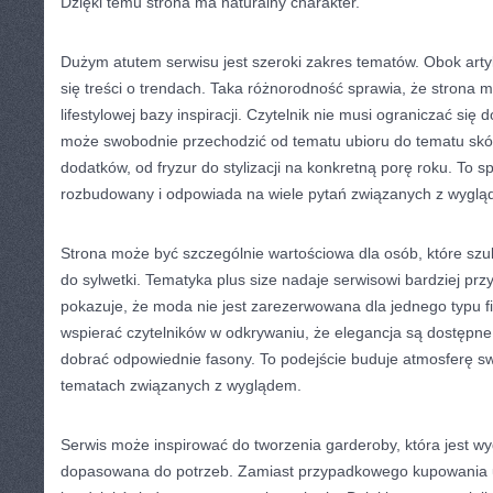
Dzięki temu strona ma naturalny charakter.
Dużym atutem serwisu jest szeroki zakres tematów. Obok arty
się treści o trendach. Taka różnorodność sprawia, że strona m
lifestylowej bazy inspiracji. Czytelnik nie musi ograniczać się 
może swobodnie przechodzić od tematu ubioru do tematu skór
dodatków, od fryzur do stylizacji na konkretną porę roku. To sp
rozbudowany i odpowiada na wiele pytań związanych z wyglą
Strona może być szczególnie wartościowa dla osób, które sz
do sylwetki. Tematyka plus size nadaje serwisowi bardziej prz
pokazuje, że moda nie jest zarezerwowana dla jednego typu fi
wspierać czytelników w odkrywaniu, że elegancja są dostępne 
dobrać odpowiednie fasony. To podejście buduje atmosferę sw
tematach związanych z wyglądem.
Serwis może inspirować do tworzenia garderoby, która jest w
dopasowana do potrzeb. Zamiast przypadkowego kupowania u