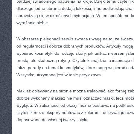
bardziej świadomego patrzenia na kroje. Dzięki temu czytelnik
dlaczego jedne ubrania dodają lekkości, inne podkreślają char
sprawdzają się w określonych sytuacjach. W ten sposób moda
wyrażania siebie.
W obszarze pielęgnacji serwis zwraca uwagę na to, że świeży
od regularności i dobrze dobranych produktów. Artykuły mog
wybierać kosmetyki do rodzaju skóry, jak unikać nieprzemyśl
prostą, ale skuteczną rutynę. Czytelnik znajdzie tu inspiracje
także porady na temat kosmetyków, które mogą wspierać codz
Wszystko utrzymane jest w tonie przyjaznym.
Makijaż opisywany na stronie można traktować jako formę zab
dobrze wykonany makijaż nie musi oznaczać maski, lecz moż
wyglądu. W zależności od okazji można postawić na podkreśl
czytelnik może eksperymentować z kolorami, odkrywając rozwi
dopasowane do własnej twarzy i stylu.