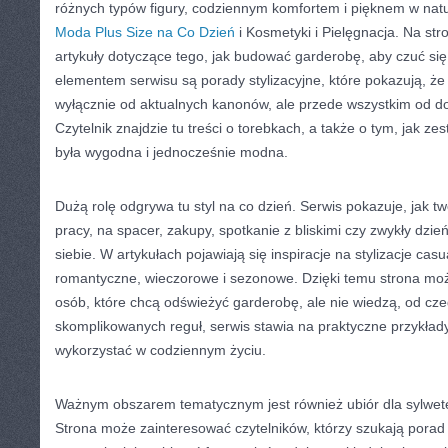
różnych typów figury, codziennym komfortem i pięknem w na
Moda Plus Size na Co Dzień
i Kosmetyki i Pielęgnacja. Na st
artykuły dotyczące tego, jak budować garderobę, aby czuć s
elementem serwisu są porady stylizacyjne, które pokazują, że 
wyłącznie od aktualnych kanonów, ale przede wszystkim od 
Czytelnik znajdzie tu treści o torebkach, a także o tym, jak zes
była wygodna i jednocześnie modna.
Dużą rolę odgrywa tu styl na co dzień. Serwis pokazuje, jak t
pracy, na spacer, zakupy, spotkanie z bliskimi czy zwykły dzie
siebie. W artykułach pojawiają się inspiracje na stylizacje cas
romantyczne, wieczorowe i sezonowe. Dzięki temu strona może
osób, które chcą odświeżyć garderobę, ale nie wiedzą, od cz
skomplikowanych reguł, serwis stawia na praktyczne przykład
wykorzystać w codziennym życiu.
Ważnym obszarem tematycznym jest również ubiór dla sylwete
Strona może zainteresować czytelników, którzy szukają porad