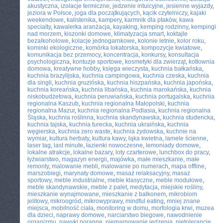
akustyczna
,
izolacje termiczne
,
jedzenie intuicyjne
,
jesienne wyjazdy
,
jeziora w Polsce
,
joga dla początkujących
,
kącik czytelniczy
,
kajaki
weekendowe
,
kalistenika
,
kampery
,
karmnik dla ptaków
,
kawa
specialty
,
kawalerka aranżacja
,
kayaking
,
kemping rodzinny
,
kempingi
nad morzem
,
kiszonki domowe
,
klimatyzacja smart
,
koktajle
bezalkoholowe
,
kolacje jednogarnkowe
,
kolonie letnie
,
kolor roku
,
kominki ekologiczne
,
komórka lokatorska
,
kompozycje kwiatowe
,
komunikacja bez przemocy
,
koncentracja
,
konkursy
,
konsultacja
psychologiczna
,
kontuzje sportowe
,
kosmetyki dla zwierząt
,
kotłownia
domowa
,
kreatywne hobby
,
księga wieczysta
,
kuchnia bałkańska
,
kuchnia brazylijska
,
kuchnia campingowa
,
kuchnia czeska
,
kuchnia
dla singli
,
kuchnia gruzińska
,
kuchnia hiszpańska
,
kuchnia japońska
,
kuchnia koreańska
,
kuchnia libańska
,
kuchnia marokańska
,
kuchnia
niskobudżetowa
,
kuchnia peruwiańska
,
kuchnia portugalska
,
kuchnia
regionalna Kaszub
,
kuchnia regionalna Małopolski
,
kuchnia
regionalna Mazur
,
kuchnia regionalna Podlasia
,
kuchnia regionalna
Śląska
,
kuchnia roślinna
,
kuchnia skandynawska
,
kuchnia studencka
,
kuchnia tajska
,
kuchnia turecka
,
kuchnia ukraińska
,
kuchnia
węgierska
,
kuchnia zero waste
,
kuchnia żydowska
,
kuchnie na
wymiar
,
kultura herbaty
,
kultura kawy
,
łąka kwietna
,
lamele ścienne
,
laser tag
,
last minute
,
łazienki nowoczesne
,
lemoniady domowe
,
lokalne atrakcje
,
lokalne bazary
,
loty czarterowe
,
lunchbox do pracy
,
łyżwiarstwo
,
magazyn energii
,
majówka
,
małe mieszkanie
,
małe
remonty
,
malowanie mebli
,
malowanie po numerach
,
mapa offline
,
marszobiegi
,
marynaty domowe
,
masaż relaksacyjny
,
masaż
sportowy
,
meble industrialne
,
meble klasyczne
,
meble modułowe
,
meble skandynawskie
,
meble z palet
,
medytacja
,
miejskie rośliny
,
mieszkanie wynajmowane
,
mieszkanie z balkonem
,
mikrobiom
jelitowy
,
mikroogród
,
mikrowyprawy
,
mindful eating
,
mniej znane
miejsca
,
mobilność ciała
,
monitoring w domu
,
morfologia krwi
,
muzea
dla dzieci
,
naprawy domowe
,
narciarstwo biegowe
,
nawodnienie
organizmu
,
nawyki poranne
,
niemarnowanie jedzenia
,
nietolerancje