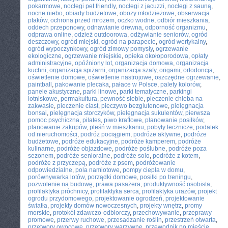
pokarmowe
,
noclegi pet friendly
,
noclegi z jacuzzi
,
noclegi z sauną
,
nocne niebo
,
obiady budżetowe
,
obozy młodzieżowe
,
obserwacja
ptaków
,
ochrona przed mrozem
,
oczko wodne
,
odbiór mieszkania
,
oddech przeponowy
,
odnawianie drewna
,
odporność organizmu
,
odprawa online
,
odzież outdoorowa
,
odżywianie seniorów
,
ogród
deszczowy
,
ogród miejski
,
ogród na parapecie
,
ogród wertykalny
,
ogród wypoczynkowy
,
ogród zimowy pomysły
,
ogrzewanie
ekologiczne
,
ogrzewanie miejskie
,
opieka okołoporodowa
,
opłaty
administracyjne
,
opóźniony lot
,
organizacja domowa
,
organizacja
kuchni
,
organizacja spiżarni
,
organizacja szafy
,
origami
,
ortodoncja
,
oświetlenie domowe
,
oświetlenie nastrojowe
,
oszczędne ogrzewanie
,
paintball
,
pakowanie plecaka
,
pałace w Polsce
,
palety kolorów
,
panele akustyczne
,
parki linowe
,
parki tematyczne
,
parkingi
lotniskowe
,
permakultura
,
pewność siebie
,
pieczenie chleba na
zakwasie
,
pieczenie ciast
,
pieczywo bezglutenowe
,
pielęgnacja
bonsai
,
pielęgnacja storczyków
,
pielęgnacja sukulentów
,
pierwsza
pomoc psychiczna
,
pilates
,
piwo kraftowe
,
planowanie posiłków
,
planowanie zakupów
,
pleśń w mieszkaniu
,
pobyty lecznicze
,
podatek
od nieruchomości
,
podróż pociągiem
,
podróże aktywne
,
podróże
budżetowe
,
podróże edukacyjne
,
podróże kamperem
,
podróże
kulinarne
,
podróże objazdowe
,
podróże poślubne
,
podróże poza
sezonem
,
podróże senioralne
,
podróże solo
,
podróże z kotem
,
podróże z przyczepą
,
podróże z psem
,
podróżowanie
odpowiedzialne
,
pola namiotowe
,
pompy ciepła w domu
,
porównywarka lotów
,
porządki domowe
,
posiłki po treningu
,
pozwolenie na budowę
,
prawa pasażera
,
produktywność osobista
,
profilaktyka próchnicy
,
profilaktyka serca
,
profilaktyka urazów
,
projekt
ogrodu przydomowego
,
projektowanie ogrodzeń
,
projektowanie
światła
,
projekty domów nowoczesnych
,
projekty wnętrz
,
promy
morskie
,
protokół zdawczo-odbiorczy
,
przechowywanie
,
przeprawy
promowe
,
przerwy ruchowe
,
przesadzanie roślin
,
przestrzeń otwarta
,
przetwory owocowe
,
przetwory warzywne
,
przewodnik po mieście
,