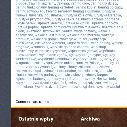
blogger
,
trawnik naturalny
,
trekking
,
trening core
,
trening dla dzieci
,
trening funkcjonalny
,
trening kettlebell
,
trening kobiet
,
trening po ciąży
,
trening równowagi
,
trening seniorów
,
trening z gumami
,
turystyka
filmowa
,
turystyka industrialna
,
turystyka kolejowa
,
turystyka literacka
,
turystyka przyrodnicza
,
turystyka sakralna
,
ubezpieczenie podróżne
,
ukryte perełki
,
uprawa kiełków
,
uprawa mikroliści
,
uprawa ogórków
,
uprawa papryki
,
uprawa pomidorów
,
uprawa truskawek
,
uszczelnianie
okien
,
uważność
,
uzdrowiska
,
vanlife
,
wada postawy
,
wakacje
egzotyczne
,
wakacje last minute
,
wakacje nad morzem
,
wakacje
premium
,
wakacje w górach
,
wakacje w Polsce
,
wentylacja
mieszkania
,
Wielkanoc w hotelu
,
wilgoć w domu
,
wine pairing
,
winiety
drogowe
,
witamina D
,
work-life balance w domu
,
workshop
survivalowy
,
wsparcie kryzysowe
,
wspinaczka górska
,
wspólnota
mieszkaniowa
,
wybielanie zębów
,
wyjazdy integracyjne
,
wyjazdy
weekendowe
,
wypalenie zawodowe
,
wypoczynek ekologiczny
,
yoga
w ogrodzie
,
zakupy spożywcze online
,
zamki w Polsce
,
zapachy do
domu
,
zapasy żywności
,
zasłony i firany
,
zbieranie deszczówki
,
zdrowe przekąski
,
zdrowie hormonalne
,
zdrowie oczu
,
zdrowie
słuchu
,
zdrowie w podróży
,
zdrowie zwierząt
,
zdrowy kręgosłup
,
zgłoszenie budowy
,
zgubiony bagaż
,
zielone szkoły
,
zimowe ferie
,
zupy krem
,
zwiedzanie z dziećmi
,
zwierzęta egzotyczne
,
zwierzęta
hodowlane
,
żywienie dzieci
,
żywienie zwierząt domowych
,
żywopłot
Comments are closed.