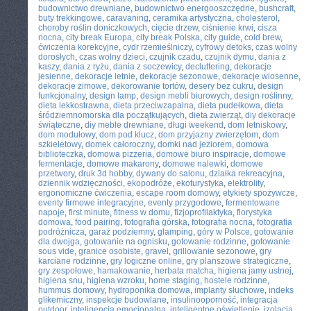
budownictwo drewniane
,
budownictwo energooszczędne
,
bushcraft
,
buty trekkingowe
,
caravaning
,
ceramika artystyczna
,
cholesterol
,
choroby roślin doniczkowych
,
cięcie drzew
,
ciśnienie krwi
,
cisza
nocna
,
city break Europa
,
city break Polska
,
city guide
,
cold brew
,
ćwiczenia korekcyjne
,
cydr rzemieślniczy
,
cyfrowy detoks
,
czas wolny
dorosłych
,
czas wolny dzieci
,
czujnik czadu
,
czujnik dymu
,
dania z
kaszy
,
dania z ryżu
,
dania z soczewicy
,
decluttering
,
dekoracje
jesienne
,
dekoracje letnie
,
dekoracje sezonowe
,
dekoracje wiosenne
,
dekoracje zimowe
,
dekorowanie tortów
,
desery bez cukru
,
design
funkcjonalny
,
design lamp
,
design mebli biurowych
,
design roślinny
,
dieta lekkostrawna
,
dieta przeciwzapalna
,
dieta pudełkowa
,
dieta
śródziemnomorska dla początkujących
,
dieta zwierząt
,
diy dekoracje
świąteczne
,
diy meble drewniane
,
długi weekend
,
dom letniskowy
,
dom modułowy
,
dom pod klucz
,
dom przyjazny zwierzętom
,
dom
szkieletowy
,
domek całoroczny
,
domki nad jeziorem
,
domowa
biblioteczka
,
domowa pizzeria
,
domowe biuro inspiracje
,
domowe
fermentacje
,
domowe makarony
,
domowe nalewki
,
domowe
przetwory
,
druk 3d hobby
,
dywany do salonu
,
działka rekreacyjna
,
dziennik wdzięczności
,
ekopodróże
,
ekoturystyka
,
elektrolity
,
ergonomiczne ćwiczenia
,
escape room domowy
,
etykiety spożywcze
,
eventy firmowe integracyjne
,
eventy przygodowe
,
fermentowane
napoje
,
first minute
,
fitness w domu
,
fizjoprofilaktyka
,
florystyka
domowa
,
food pairing
,
fotografia górska
,
fotografia nocna
,
fotografia
podróżnicza
,
garaż podziemny
,
glamping
,
góry w Polsce
,
gotowanie
dla dwojga
,
gotowanie na ognisku
,
gotowanie rodzinne
,
gotowanie
sous vide
,
granice osobiste
,
gravel
,
grillowanie sezonowe
,
gry
karciane rodzinne
,
gry logiczne online
,
gry planszowe strategiczne
,
gry zespołowe
,
hamakowanie
,
herbata matcha
,
higiena jamy ustnej
,
higiena snu
,
higiena wzroku
,
home staging
,
hostele rodzinne
,
hummus domowy
,
hydroponika domowa
,
implanty słuchowe
,
indeks
glikemiczny
,
inspekcje budowlane
,
insulinooporność
,
integracja
outdoor
,
inteligencja emocjonalna
,
inteligentne oświetlenie
,
izolacja