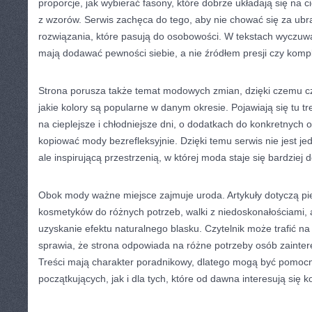
proporcje, jak wybierać fasony, które dobrze układają się na c
z wzorów. Serwis zachęca do tego, aby nie chować się za ubra
rozwiązania, które pasują do osobowości. W tekstach wyczuwal
mają dodawać pewności siebie, a nie źródłem presji czy komp
Strona porusza także temat modowych zmian, dzięki czemu cz
jakie kolory są popularne w danym okresie. Pojawiają się tu treś
na cieplejsze i chłodniejsze dni, o dodatkach do konkretnych ok
kopiować mody bezrefleksyjnie. Dzięki temu serwis nie jest j
ale inspirującą przestrzenią, w której moda staje się bardziej 
Obok mody ważne miejsce zajmuje uroda. Artykuły dotyczą pie
kosmetyków do różnych potrzeb, walki z niedoskonałościami,
uzyskanie efektu naturalnego blasku. Czytelnik może trafić na t
sprawia, że strona odpowiada na różne potrzeby osób zainte
Treści mają charakter poradnikowy, dlatego mogą być pomoc
początkujących, jak i dla tych, które od dawna interesują się 