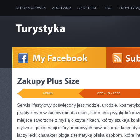
STRONA GŁÓWNA
ARCHIWUM
SPIS TREŚCI
TAGI
TURYSTYKA
ADMIN
CZE - 15 - 2026
Serwis lifestylowy poświęcony jest modzie, urodzie, kosmetyk
praktycznym wskazówkom dla osób, które chcą wyglądać pewni
miejsce stworzone z myślą o czytelnikach, którzy szukają ko
stylizacji, pielęgnacji skóry, modowych nowinek oraz kosmety
łączy lekki charakter bloga z tematyką bliską osobom, które in