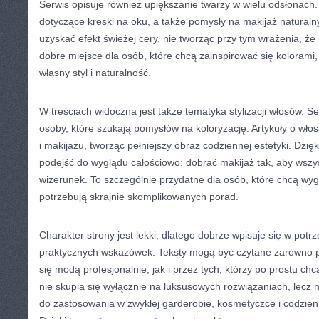
Serwis opisuje również upiększanie twarzy w wielu odsłonach.
dotyczące kreski na oku, a także pomysły na makijaż naturalny
uzyskać efekt świeżej cery, nie tworząc przy tym wrażenia, że
dobre miejsce dla osób, które chcą zainspirować się koloram
własny styl i naturalność.
W treściach widoczna jest także tematyka stylizacji włosów. 
osoby, które szukają pomysłów na koloryzację. Artykuły o wł
i makijażu, tworząc pełniejszy obraz codziennej estetyki. Dzię
podejść do wyglądu całościowo: dobrać makijaż tak, aby wsz
wizerunek. To szczególnie przydatne dla osób, które chcą wyg
potrzebują skrajnie skomplikowanych porad.
Charakter strony jest lekki, dlatego dobrze wpisuje się w potr
praktycznych wskazówek. Teksty mogą być czytane zarówno pr
się modą profesjonalnie, jak i przez tych, którzy po prostu chc
nie skupia się wyłącznie na luksusowych rozwiązaniach, lecz
do zastosowania w zwykłej garderobie, kosmetyczce i codzien