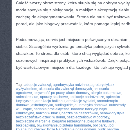
Całość tworzy obraz strony, która skupia się na dobrym wygląd
moda spotyka się z pielęgnacją, a makijaż z akceptacją siebie
zachętę do eksperymentowania. Strona nie musi być traktowa
porad, ale jako blogowy przewodnik, która pomaga lepiej zadba
Podsumowując, serwis jest miejscem poświęconym ubraniom,
siebie. Szczególnie wyróżnia go tematyka pełniejszych sylwet
charakter. To strona dla osób, które chcą wyglądać dobrze, ko
sezonowych inspiracji i praktycznych wskazówek. Dzięki połą
być wartościowym miejscem dla każdego, kto traktuje wygląd 
CATEGORIES:
TURYSTYKA, PODRÓŻE
Tagi:
adopcje zwierząt
,
agroturystyka rodzinne
,
agroturystyka z
wyżywieniem
,
akcesoria dla zwierząt domowych
,
akcesoria
ogrodowe
,
aktywność po pracy
,
alarm domowy
,
alergie pokarmowe
,
animal rescue
,
aparaty słuchowe
,
aplikacje podróżnicze
,
apteczka
turystyczna
,
aranżacja balkonu
,
aranżacje sypialni
,
aromaterapia
domowa
,
astroturystyka
,
audioguide
,
automatyka domowa
,
autostrady
w Europie
,
badania profilaktyczne
,
badanie tarczycy
,
bajki
edukacyjne
,
balkon w bloku
,
beczka na deszczówkę
,
behawiorystyka
,
bezpieczeństwo dzieci w domu
,
bezpieczeństwo w podróży
,
bezpieczne wiercenie
,
bieganie rekreacyjne
,
bieganie trailowe
,
bikepacking
,
biwakowanie
,
bizuteria handmade
,
ból barku
,
ból
kolana
,
ból pleców
,
Boże Narodzenie poza domem
,
budki lęgowe
,