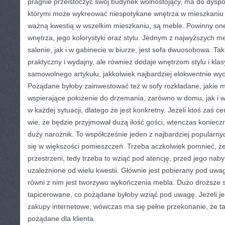
pragnie przeistoczyć swój budynek wolnostojący, ma do dyspo
którymi może wykreować niespotykane wnętrza w mieszkaniu 
ważną kwestią w wszelkim mieszkaniu, są meble. Powinny on
wnętrza, jego kolorystyki oraz stylu. Jednym z najwyższych m
salonie, jak i w gabinecie w biurze, jest sofa dwuosobowa. Taki
praktyczny i wydajny, ale również dodaje wnętrzom stylu i kl
samowolnego artykułu, jakkolwiek najbardziej elokwentnie wy
Pożądane byłoby zainwestować też w sofy rozkładane, jakie 
wspierające położenie do drzemania, zarówno w domu, jak i w
w każdej sytuacji, dlatego że jest konkretny. Jeżeli ktoś zaś c
wie, że będzie przyjmował dużą ilość gości, wtenczas koniec
duży narożnik. To współcześnie jeden z najbardziej popularny
się w większości pomieszczeń. Trzeba aczkolwiek pomnieć, że 
przestrzeni, tedy trzeba to wziąć pod atencję, przed jego naby
uzależnione od wielu kwestii. Głównie jest pobierany pod uwa
równi z nim jest tworzywo wykończenia mebla. Dużo droższe s
tapicerowane, co pożądane byłoby wziąć pod uwagę. Jeżeli je
zakupy internetowe, wówczas ma się pełne przekonanie, że 
pożądane dla klienta.