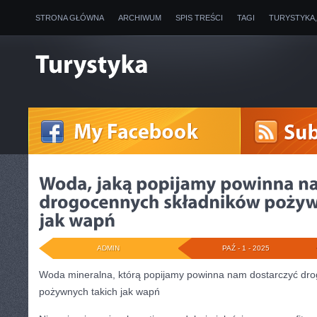
STRONA GŁÓWNA
ARCHIWUM
SPIS TREŚCI
TAGI
TURYSTYKA
ADMIN
PAŹ - 1 - 2025
Woda mineralna, którą popijamy powinna nam dostarczyć dr
pożywnych takich jak wapń