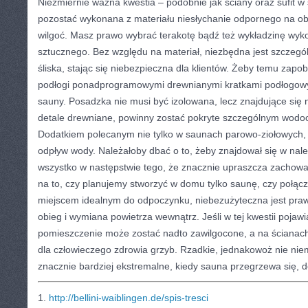
Niezmiernie ważna kwestia – podobnie jak ściany oraz sufit w
pozostać wykonana z materiału niesłychanie odpornego na o
wilgoć. Masz prawo wybrać terakotę bądź też wykładzinę wy
sztucznego. Bez względu na materiał, niezbędna jest szczegól
śliska, stając się niebezpieczna dla klientów. Żeby temu zapob
podłogi ponadprogramowymi drewnianymi kratkami podłogowy
sauny. Posadzka nie musi być izolowana, lecz znajdujące się na
detale drewniane, powinny zostać pokryte szczególnym wodo
Dodatkiem polecanym nie tylko w saunach parowo-ziołowych, 
odpływ wody. Należałoby dbać o to, żeby znajdował się w nale
wszystko w następstwie tego, że znacznie upraszcza zachowa
na to, czy planujemy stworzyć w domu tylko saunę, czy połącz
miejscem idealnym do odpoczynku, niebezużyteczna jest prawi
obieg i wymiana powietrza wewnątrz. Jeśli w tej kwestii pojawią
pomieszczenie może zostać nadto zawilgocone, a na ścianach
dla człowieczego zdrowia grzyb. Rzadkie, jednakowoż nie nie
znacznie bardziej ekstremalne, kiedy sauna przegrzewa się, 
1.
http://bellini-waiblingen.de/spis-tresci