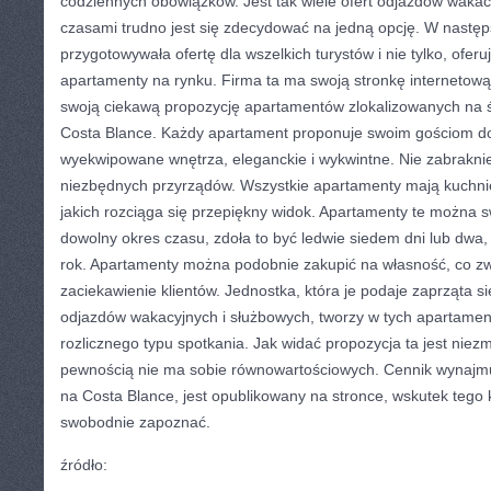
codziennych obowiązków. Jest tak wiele ofert odjazdów wakac
czasami trudno jest się zdecydować na jedną opcję. W następ
przygotowywała ofertę dla wszelkich turystów i nie tylko, ofer
apartamenty na rynku. Firma ta ma swoją stronkę internetow
swoją ciekawą propozycję apartamentów zlokalizowanych na 
Costa Blance. Każdy apartament proponuje swoim gościom d
wyekwipowane wnętrza, eleganckie i wykwintne. Nie zabraknie
niezbędnych przyrządów. Wszystkie apartamenty mają kuchnie i
jakich rozciąga się przepiękny widok. Apartamenty te można 
dowolny okres czasu, zdoła to być ledwie siedem dni lub dwa, 
rok. Apartamenty można podobnie zakupić na własność, co z
zaciekawienie klientów. Jednostka, która je podaje zaprząta s
odjazdów wakacyjnych i służbowych, tworzy w tych apartamen
rozlicznego typu spotkania. Jak widać propozycja ta jest niez
pewnością nie ma sobie równowartościowych. Cennik wynajm
na Costa Blance, jest opublikowany na stronce, wskutek tego 
swobodnie zapoznać.
źródło: