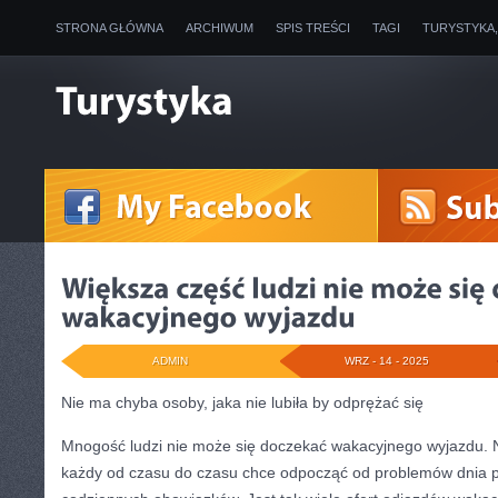
STRONA GŁÓWNA
ARCHIWUM
SPIS TREŚCI
TAGI
TURYSTYKA
ADMIN
WRZ - 14 - 2025
Nie ma chyba osoby, jaka nie lubiła by odprężać się
Mnogość ludzi nie może się doczekać wakacyjnego wyjazdu. 
każdy od czasu do czasu chce odpocząć od problemów dnia p