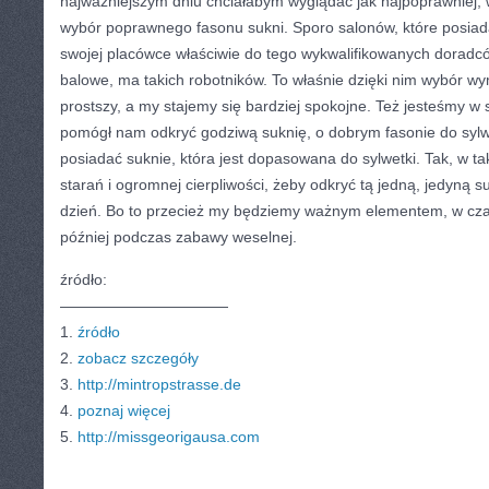
najważniejszym dniu chciałabym wyglądać jak najpoprawniej, w
wybór poprawnego fasonu sukni. Sporo salonów, które posiad
swojej placówce właściwie do tego wykwalifikowanych doradcó
balowe, ma takich robotników. To właśnie dzięki nim wybór wy
prostszy, a my stajemy się bardziej spokojne. Też jesteśmy w st
pomógł nam odkryć godziwą suknię, o dobrym fasonie do sylw
posiadać suknie, która jest dopasowana do sylwetki. Tak, w ta
starań i ogromnej cierpliwości, żeby odkryć tą jedną, jedyną su
dzień. Bo to przecież my będziemy ważnym elementem, w czas
później podczas zabawy weselnej.
źródło:
———————————
1.
źródło
2.
zobacz szczegóły
3.
http://mintropstrasse.de
4.
poznaj więcej
5.
http://missgeorigausa.com
CATEGORIES:
TURYSTYKA, PODRÓŻE