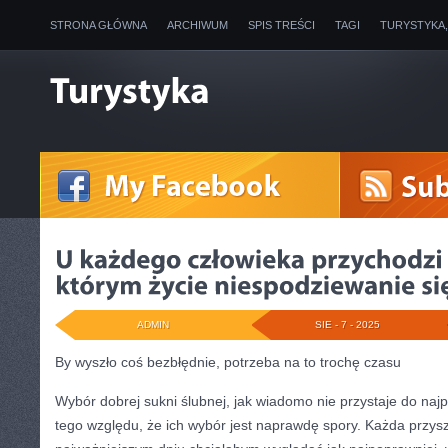
STRONA GŁÓWNA
ARCHIWUM
SPIS TREŚCI
TAGI
TURYSTYKA
ADMIN
SIE - 7 - 2025
By wyszło coś bezbłędnie, potrzeba na to trochę czasu
Wybór dobrej sukni ślubnej, jak wiadomo nie przystaje do naj
tego względu, że ich wybór jest naprawdę spory. Każda przys