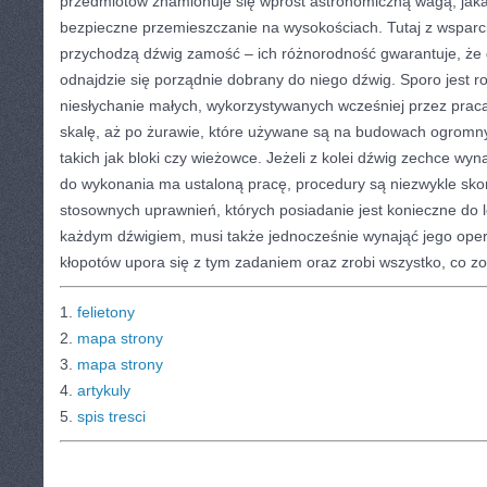
przedmiotów znamionuje się wprost astronomiczną wagą, jaka
bezpieczne przemieszczanie na wysokościach. Tutaj z wsparc
przychodzą dźwig zamość – ich różnorodność gwarantuje, że
odnajdzie się porządnie dobrany do niego dźwig. Sporo jest 
niesłychanie małych, wykorzystywanych wcześniej przez prac
skalę, aż po żurawie, które używane są na budowach ogromn
takich jak bloki czy wieżowce. Jeżeli z kolei dźwig zechce wy
do wykonania ma ustaloną pracę, procedury są niezwykle sko
stosownych uprawnień, których posiadanie jest konieczne do 
każdym dźwigiem, musi także jednocześnie wynająć jego oper
kłopotów upora się z tym zadaniem oraz zrobi wszystko, co z
1.
felietony
2.
mapa strony
3.
mapa strony
4.
artykuly
5.
spis tresci
CATEGORIES:
TURYSTYKA, PODRÓŻE