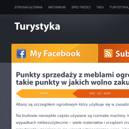
STRONA GŁÓWNA
ARCHIWUM
SPIS TREŚCI
TAGI
TURYSTYKA
ADMIN
PAŹ - 10 - 2025
Altany są szczegółem ogrodowym który użytkuje się w zasadz
Na budowie niezwykle często używane są rozmaite machiny. Ic
wypadkach niebezużyteczne – wiele materiałów i urządzeń or