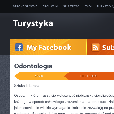
STRONA GŁÓWNA
ARCHIWUM
SPIS TREŚCI
TAGI
TURYSTYKA
ADMIN
LIP - 1 - 2025
Sztuka lekarska
Osobami, które muszą się wykazywać niebiańską cierpliwości
każdego w sposób całkowitego zrozumienia, są terapeuci. Najk
jakim stawia się wielkie wymagania, które nie zezwalają na p
swobodny. Są osoby, które muszą się dużo zastanawiać nad