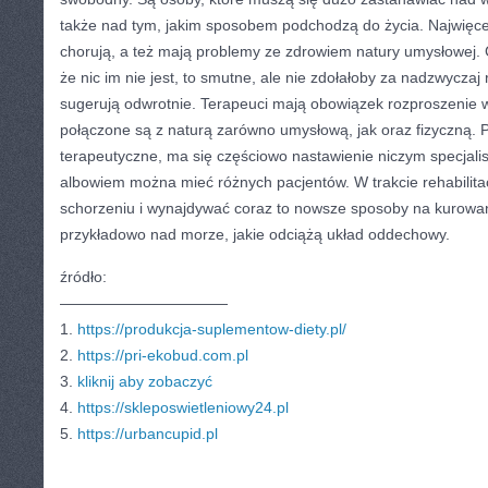
także nad tym, jakim sposobem podchodzą do życia. Najwięcej 
chorują, a też mają problemy ze zdrowiem natury umysłowej.
że nic im nie jest, to smutne, ale nie zdołałoby za nadzwyczaj 
sugerują odwrotnie. Terapeuci mają obowiązek rozproszenie ws
połączone są z naturą zarówno umysłową, jak oraz fizyczną. 
terapeutyczne, ma się częściowo nastawienie niczym specjalis
albowiem można mieć różnych pacjentów. W trakcie rehabilitac
schorzeniu i wynajdywać coraz to nowsze sposoby na kurowan
przykładowo nad morze, jakie odciążą układ oddechowy.
źródło:
———————————
1.
https://produkcja-suplementow-diety.pl/
2.
https://pri-ekobud.com.pl
3.
kliknij aby zobaczyć
4.
https://skleposwietleniowy24.pl
5.
https://urbancupid.pl
CATEGORIES:
TURYSTYKA, PODRÓŻE