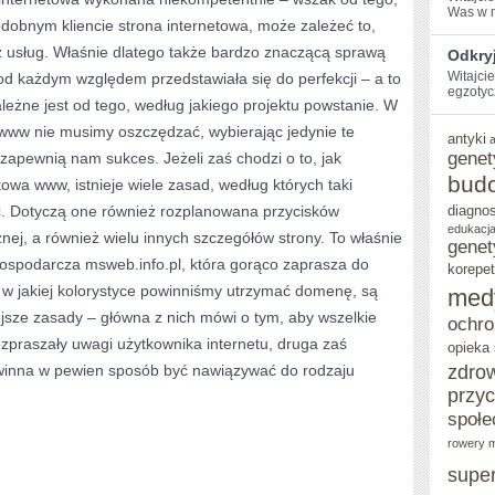
Was w ⁤m
dobnym kliencie strona internetowa, może zależeć to,
z usług. Właśnie dlatego także bardzo znaczącą sprawą
Odkry
Witajcie
od każdym względem przedstawiała się do perfekcji – a to
egzotyc
leżne jest od tego, według jakiego projektu powstanie. W
 www nie musimy oszczędzać, wybierając jedynie te
antyki
genet
 zapewnią nam sukces. Jeżeli zaś chodzi o to, jak
bud
owa www, istnieje wiele zasad, według których taki
. Dotyczą one również rozplanowana przycisków
diagno
edukacja
cznej, a również wielu innych szczegółów strony. To właśnie
genet
gospodarcza msweb.info.pl, która gorąco zaprasza do
korepet
o, w jakiej kolorystyce powinniśmy utrzymać domenę, są
med
jsze zasady – główna z nich mówi o tym, aby wszelkie
ochro
ozpraszały uwagi użytkownika internetu, druga zaś
opieka
owinna w pewien sposób być nawiązywać do rodzaju
zdro
przy
społe
rowery m
supe