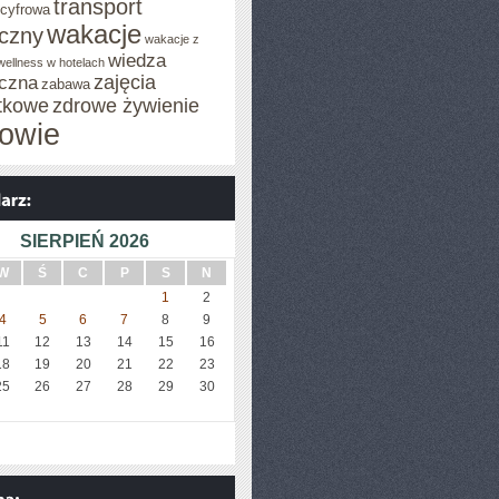
transport
 cyfrowa
wakacje
iczny
wakacje z
wiedza
wellness w hotelach
zajęcia
czna
zabawa
tkowe
zdrowe żywienie
owie
SIERPIEŃ 2026
W
Ś
C
P
S
N
1
2
4
5
6
7
8
9
11
12
13
14
15
16
18
19
20
21
22
23
25
26
27
28
29
30