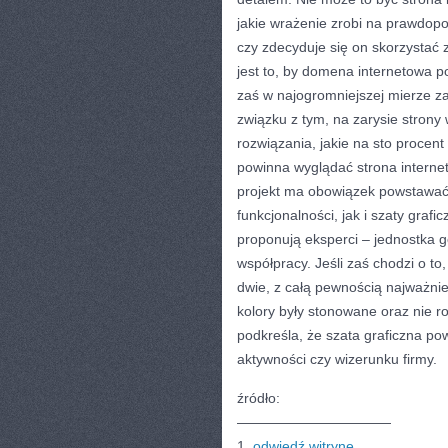
jakie wrażenie zrobi na prawdopo
czy zdecyduje się on skorzystać 
jest to, by domena internetowa p
zaś w najogromniejszej mierze za
związku z tym, na zarysie strony
rozwiązania, jakie na sto procent
powinna wyglądać strona internet
projekt ma obowiązek powstawać
funkcjonalności, jak i szaty grafi
proponują eksperci – jednostka 
współpracy. Jeśli zaś chodzi o t
dwie, z całą pewnością najważnie
kolory były stonowane oraz nie r
podkreśla, że szata graficzna p
aktywności czy wizerunku firmy.
źródło:
———————————
1.
odwiedź witrynę