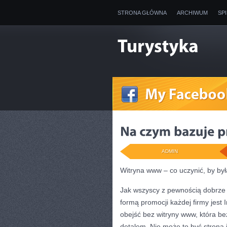
STRONA GŁÓWNA
ARCHIWUM
SP
ADMIN
Witryna www – co uczynić, by był
Jak wszyscy z pewnością dobrze w
formą promocji każdej firmy jest 
obejść bez witryny www, która be
detalem. Nie może to być strona