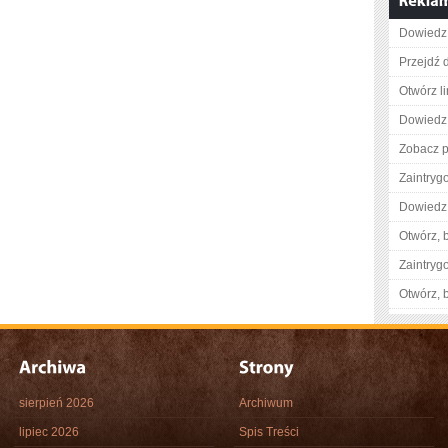
Dowiedz 
Przejdź d
Otwórz l
Dowiedz 
Zobacz p
Zaintry
Dowiedz 
Otwórz, 
Zaintry
Otwórz, 
sierpień 2026
Archiwum
lipiec 2026
Spis Treści