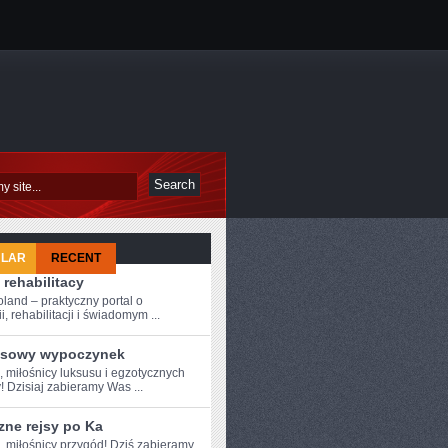
ULAR
RECENT
 rehabilitacy
oland – praktyczny portal o
i, rehabilitacji i świadomym ...
sowy wypoczynek
,‍ miłośnicy luksusu i egzotycznych
! Dzisiaj zabieramy Was ...
zne rejsy po Ka
e, miłośnicy przygód! Dziś zabieramy