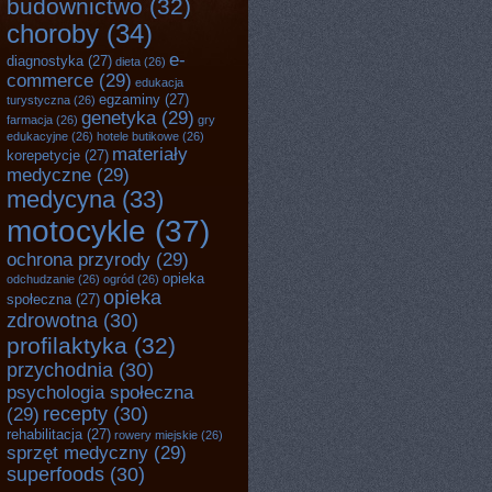
budownictwo
(32)
choroby
(34)
e-
diagnostyka
(27)
dieta
(26)
commerce
(29)
edukacja
egzaminy
(27)
turystyczna
(26)
genetyka
(29)
farmacja
(26)
gry
edukacyjne
(26)
hotele butikowe
(26)
materiały
korepetycje
(27)
medyczne
(29)
medycyna
(33)
motocykle
(37)
ochrona przyrody
(29)
opieka
odchudzanie
(26)
ogród
(26)
opieka
społeczna
(27)
zdrowotna
(30)
profilaktyka
(32)
przychodnia
(30)
psychologia społeczna
recepty
(30)
(29)
rehabilitacja
(27)
rowery miejskie
(26)
sprzęt medyczny
(29)
superfoods
(30)