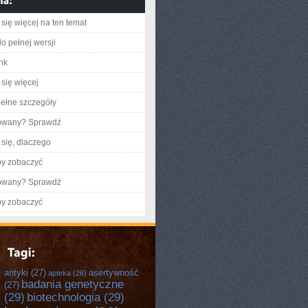
się więcej na ten temat
o pełnej wersji
ink
się więcej
ełne szczegóły
gowany? Sprawdź
się, dlaczego
by zobaczyć
gowany? Sprawdź
by zobaczyć
antyki
(27)
asertywność
apteka
(26)
badania genetyczne
(27)
(29)
biotechnologia
(29)