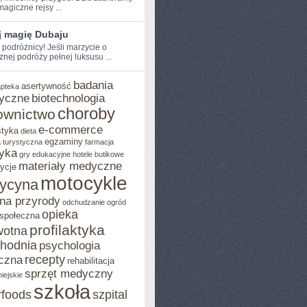
agiczne rejsy⁤ ...
j magię Dubaju
 podróżnicy! Jeśli​ marzycie o
znej podróży pełnej luksusu ...
badania
asertywność
apteka
yczne
biotechnologia
choroby
ownictwo
e-commerce
styka
dieta
egzaminy
 turystyczna
farmacja
yka
gry edukacyjne
hotele butikowe
materiały medyczne
ycje
motocykle
ycyna
na przyrody
odchudzanie
ogród
opieka
 społeczna
profilaktyka
wotna
chodnia
psychologia
recepty
czna
rehabilitacja
sprzęt medyczny
iejskie
szkoła
rfoods
szpital