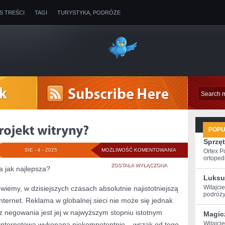
IS TREŚCI
TAGI
TURYSTYKA, PODRÓŻE
POP
Sprzęt
NA
SIE - 4 - 2025
MOŻLIWOŚĆ KOMENTOWANIA
Ortex P
ortopedi
CZYM
ZOSTAŁA WYŁĄCZONA
a jak najlepsza?
Luksu
BAZUJE
Witajcie
iemy, w dzisiejszych czasach absolutnie najistotniejszą
podróży
PROJEKT
Internet. Reklama w globalnej sieci nie może się jednak
WITRYNY?
z negowania jest jej w najwyższym stopniu istotnym
Magic
Witajci
 internetowa wykonana niekompetentnie – wszak od tego,