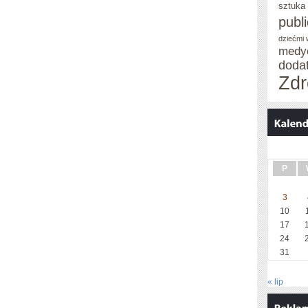
sztuka
publ
dziećmi
medy
doda
Zdr
P
3
10
17
24
31
« lip