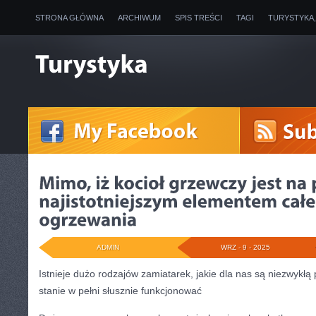
STRONA GŁÓWNA
ARCHIWUM
SPIS TREŚCI
TAGI
TURYSTYKA
ADMIN
WRZ - 9 - 2025
Istnieje dużo rodzajów zamiatarek, jakie dla nas są niezwykł
stanie w pełni słusznie funkcjonować