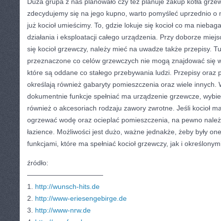
Duża grupa z nas planowało czy też planuje zakup kotła grze
zdecydujemy się na jego kupno, warto pomyśleć uprzednio o 
już kocioł umieścimy. To, gdzie lokuje się kocioł co ma niebag
działania i eksploatacji całego urządzenia. Przy doborze mie
się kocioł grzewczy, należy mieć na uwadze także przepisy. Tut
przeznaczone co celów grzewczych nie mogą znajdować się w
które są oddane co stałego przebywania ludzi. Przepisy oraz 
określają również gabaryty pomieszczenia oraz wiele innych. W
dokumentnie funkcje spełniać ma urządzenie grzewcze, wybie
również o akcesoriach rodzaju zawory zwrotne. Jeśli kocioł ma
ogrzewać wodę oraz ocieplać pomieszczenia, na pewno należ
łazience. Możliwości jest dużo, ważne jednakże, żeby były o
funkcjami, które ma spełniać kocioł grzewczy, jak i określony
źródło:
———————————
1.
http://wunsch-hits.de
2.
http://www-eriesengebirge.de
3.
http://www-nrw.de