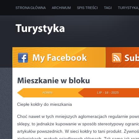
STRONA GŁÓWNA
ARCHIWUM
SPIS TREŚCI
TAGI
TURYSTYKA
ADMIN
LIP - 16 - 2025
Ciepłe kołdry do mieszkania
Choć nawet w tych mniejszych aglomeracjach regularnie powst
sklepy, to jednakże kupowanie w sposób stereotypowy ogranicz
artykułów powszednich. W sieci kołdry to tani produkt. Żywno
zieleniakach, małych osiedlowych sklepach. Tak samo jak rozm