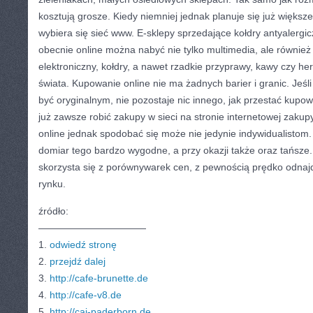
kosztują grosze. Kiedy niemniej jednak planuje się już większe
wybiera się sieć www. E-sklepy sprzedające kołdry antyalergicz
obecnie online można nabyć nie tylko multimedia, ale również k
elektroniczny, kołdry, a nawet rzadkie przyprawy, kawy czy he
świata. Kupowanie online nie ma żadnych barier i granic. Jeśli
być oryginalnym, nie pozostaje nic innego, jak przestać kupow
już zawsze robić zakupy w sieci na stronie internetowej zaku
online jednak spodobać się może nie jedynie indywidualistom. 
domiar tego bardzo wygodne, a przy okazji także oraz tańsze.
skorzysta się z porównywarek cen, z pewnością prędko odnajdz
rynku.
źródło:
———————————
1.
odwiedź stronę
2.
przejdź dalej
3.
http://cafe-brunette.de
4.
http://cafe-v8.de
5.
http://caj-paderborn.de