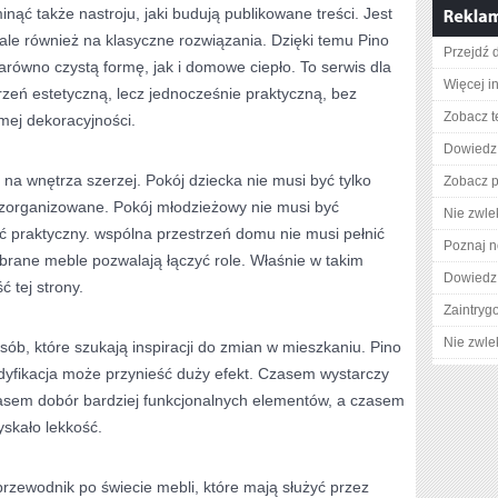
nąć także nastroju, jaki budują publikowane treści. Jest
 ale również na klasyczne rozwiązania. Dzięki temu Pino
Przejdź d
arówno czystą formę, jak i domowe ciepło. To serwis dla
Więcej in
trzeń estetyczną, lecz jednocześnie praktyczną, bez
Zobacz t
mej dekoracyjności.
Dowiedz 
ć na wnętrza szerzej. Pokój dziecka nie musi być tylko
Zobacz p
zorganizowane. Pokój młodzieżowy nie musi być
Nie zwlek
ć praktyczny. wspólna przestrzeń domu nie musi pełnić
Poznaj n
obrane meble pozwalają łączyć role. Właśnie w takim
Dowiedz 
 tej strony.
Zaintry
Nie zwlek
sób, które szukają inspiracji do zmian w mieszkaniu. Pino
dyfikacja może przynieść duży efekt. Czasem wystarczy
czasem dobór bardziej funkcjonalnych elementów, a czasem
yskało lekkość.
rzewodnik po świecie mebli, które mają służyć przez