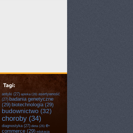
antyki
(27)
asertywność
apteka
(26)
badania genetyczne
(27)
(29)
biotechnologia
(29)
budownictwo
(32)
choroby
(34)
e-
diagnostyka
(27)
dieta
(26)
commerce
(29)
edukacja