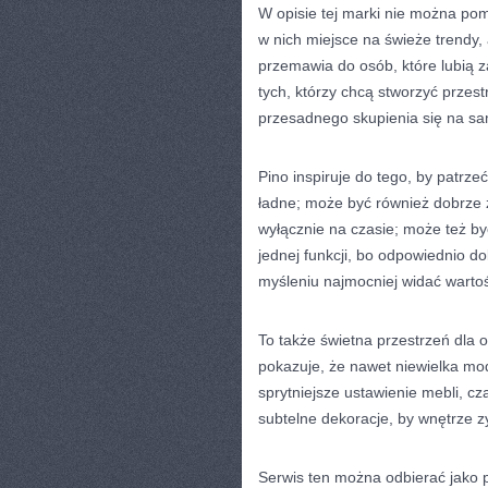
W opisie tej marki nie można pomi
w nich miejsce na świeże trendy,
przemawia do osób, które lubią z
tych, którzy chcą stworzyć przes
przesadnego skupienia się na sa
Pino inspiruje do tego, by patrze
ładne; może być również dobrze 
wyłącznie na czasie; może też by
jednej funkcji, bo odpowiednio d
myśleniu najmocniej widać wartość
To także świetna przestrzeń dla o
pokazuje, że nawet niewielka mo
sprytniejsze ustawienie mebli, 
subtelne dekoracje, by wnętrze z
Serwis ten można odbierać jako p