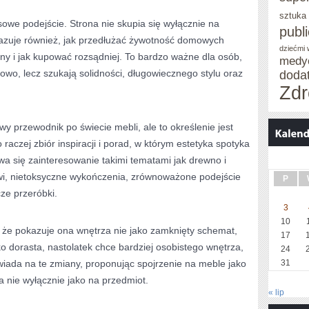
sztuka
sowe podejście. Strona nie skupia się wyłącznie na
publ
azuje również, jak przedłużać żywotność domowych
dziećmi
y i jak kupować rozsądniej. To bardzo ważne dla osób,
medy
wo, lecz szukają solidności, długowiecznego stylu oraz
doda
Zdr
y przewodnik po świecie mebli, ale to określenie jest
 raczej zbiór inspiracji i porad, w którym estetyka spotyka
wa się zainteresowanie takimi tematami jak drewno i
wi, nietoksyczne wykończenia, zrównoważone podejście
P
ze przeróbki.
3
10
o, że pokazuje ona wnętrza nie jako zamknięty schemat,
17
ko dorasta, nastolatek chce bardziej osobistego wnętrza,
24
wiada na te zmiany, proponując spojrzenie na meble jako
31
 nie wyłącznie jako na przedmiot.
« lip