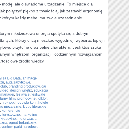
e o modę, ale o świadome urządzanie. To miejsce dla
jak połączyć piękno z trwałością, jak zestawić ergonomię
w którym każdy mebel ma swoje uzasadnienie.
którym młodzieżowa energia spotyka się z dobrym
la tych, którzy chcą mieszkać wygodniej, wybierać lepiej i
ylowe, przytulne oraz pełne charakteru. Jeśli ktoś szuka
nalnym wnętrzom, organizacji i codziennym rozwiązaniom
artościowe źródło wiedzy.
liza Big Data
,
animacje
azu
,
auta zabytkowe
,
 club
,
branding produktów
,
car
 video
,
design wnętrz
,
edukacja
 manager
,
festiwale
,
festiwale
ularny
,
filmy promocyjne
,
folklor
,
,
hip-hop
,
hodowla koni
,
hotele
no niezależne
,
kluby literackie
,
,
konferencje
 turystyczne
,
marketing
ekreacyjne
,
motoryzacja
yczna
,
ogród botaniczny
,
 eventów
,
parki narodowe
,