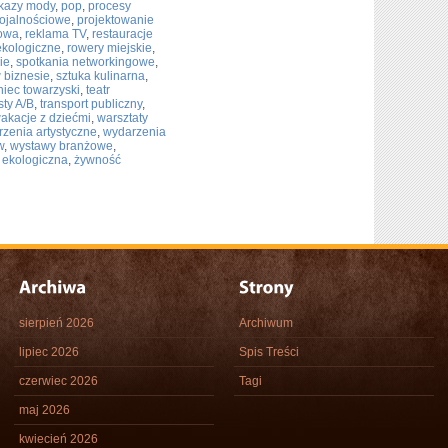
kazy mody
,
pop
,
procesy
lojalnościowe
,
projektowanie
sowa
,
reklama TV
,
restauracje
ekologiczne
,
rowery miejskie
,
ie
,
spotkania networkingowe
,
w biznesie
,
sztuka kulinarna
,
niec towarzyski
,
teatr
sty A/B
,
transport publiczny
,
akacje z dziećmi
,
warsztaty
zenia artystyczne
,
wydarzenia
w
,
wystawy branżowe
,
 ekologiczna
,
żywność
sierpień 2026
Archiwum
lipiec 2026
Spis Treści
czerwiec 2026
Tagi
maj 2026
kwiecień 2026