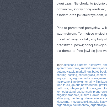
długi czas. Nie chodzi tu jedyni
odbiorców, którzy chcą wiedzieć, 
z ładem oraz jak stworzyć dom, 
Pino to przestrzeń pomysłów, w 
wzornictwem. To miejsce w sieci d
urządzać wnętrza tak, aby były st
przestrzeni poświęconej funkcjo
dla domu, to Pino jawi się jako w
CATEGORIES:
TURYSTYKA, PODRÓŻE
Tagi:
akcesoria biurowe
,
aktorstwo
,
ana
społecznościowe
,
architektura krajobr
automatyzacja marketingu
,
balet
,
book
sharing
,
casting
,
choreografia
,
content
turystyczna
,
ergonomia biurowa
,
event
muzyczne
,
film dokumentalny
,
film fab
food trucki
,
galerie nowoczesne
,
grafitti
butikowe
,
integracja kulturowa
,
jazz
,
ki
komedia stand-up
,
koncerty plenerowe
międzynarodowe
,
kultura ludowa
,
mapy
afiliacyjny
,
meble ogrodowe
,
miejsca r
klasyczna
,
muzea sztuki
,
muzyka klas
organizacja dokumentów
,
organizacja