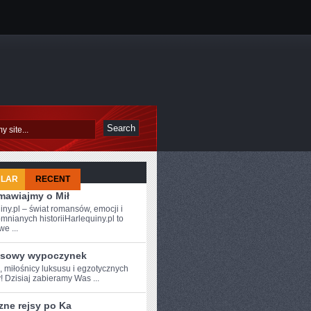
ULAR
RECENT
mawiajmy o Mił
iny.pl – świat romansów, emocji i
mnianych historiiHarlequiny.pl to
e ...
sowy wypoczynek
,‍ miłośnicy luksusu i egzotycznych
! Dzisiaj zabieramy Was ...
zne rejsy po Ka