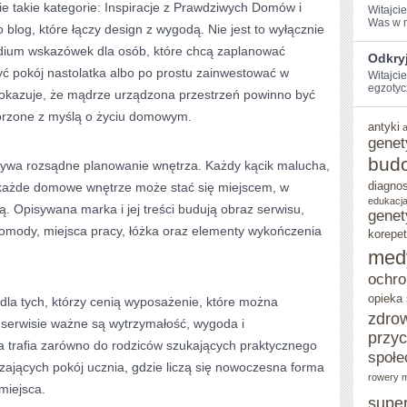
ie takie kategorie: Inspiracje z Prawdziwych Domów i
Witajci
Was w ⁤m
o blog, które łączy design z wygodą. Nie jest to wyłącznie
ndium wskazówek dla osób, które chcą zaplanować
Odkry
yć pokój nastolatka albo po prostu zainwestować w
Witajcie
egzotyc
pokazuje, że mądrze urządzona przestrzeń powinno być
worzone z myślą o życiu domowym.
antyki
genet
bud
grywa rozsądne planowanie wnętrza. Każdy kącik malucha,
diagno
 każde domowe wnętrze może stać się miejscem, w
edukacja
ką. Opisywana marka i jej treści budują obraz serwisu,
genet
komody, miejsca pracy, łóżka oraz elementy wykończenia
korepet
med
ochro
opieka
dla tych, którzy cenią wyposażenie, które można
zdro
 serwisie ważne są wytrzymałość, wygoda i
przy
a trafia zarówno do rodziców szukających praktycznego
społe
zających pokój ucznia, gdzie liczą się nowoczesna forma
rowery m
miejsca.
supe