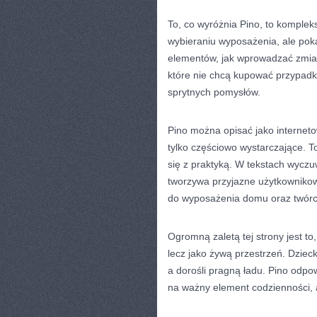
To, co wyróżnia Pino, to komplek
wybieraniu wyposażenia, ale pok
elementów, jak wprowadzać zmian
które nie chcą kupować przypadko
sprytnych pomysłów.
Pino można opisać jako internetow
tylko częściowo wystarczające. To
się z praktyką. W tekstach wyczu
tworzywa przyjazne użytkowniko
do wyposażenia domu oraz twórc
Ogromną zaletą tej strony jest t
lecz jako żywą przestrzeń. Dziec
a dorośli pragną ładu. Pino odpo
na ważny element codzienności, a