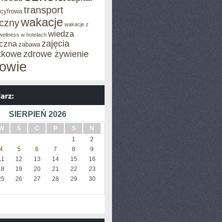
transport
 cyfrowa
wakacje
iczny
wakacje z
wiedza
wellness w hotelach
zajęcia
czna
zabawa
tkowe
zdrowe żywienie
owie
SIERPIEŃ 2026
W
Ś
C
P
S
N
1
2
4
5
6
7
8
9
11
12
13
14
15
16
18
19
20
21
22
23
25
26
27
28
29
30