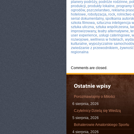
planery podróży
,
podróże rodzinne
,
po
produkcji
,
produkty lokalne
,
programy 
ogrodów
,
pszczelarstwo
,
reklama pra
hotelowe
,
robotyzacja
,
rock
,
rolnictwo 
serial dokumentalny
,
spotkania autorsk
szkoła filmowa
,
sztuczna inteligencja 
sztuka uliczna
,
sztuka współczesna
,
ta
improwizowany
,
teatry alternatywne
,
te
user experience
,
usługi cateringowe
,
w
rozwojowe
,
wellness w hotelach
,
wydar
kulturalne
,
wypożyczalnie samochodó
zwiedzanie z przewodnikiem
,
żywność
regionalna
Comments are closed.
Porozmawiajmy o Miłości
6 sierpnia, 2026
Czytelnicy Dzielą się Wiedzą
5 sierpnia, 2026
Bohaterowie Amatorskiego Sportu
4 sierpnia, 2026