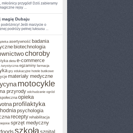
e, miłośnicy przygód! Dziś zabieramy
agiczne rejsy⁤ ...
j magię Dubaju
 podróżnicy! Jeśli​ marzycie o
znej podróży pełnej luksusu ...
badania
asertywność
apteka
yczne
biotechnologia
choroby
ownictwo
e-commerce
styka
dieta
egzaminy
 turystyczna
farmacja
yka
gry edukacyjne
hotele butikowe
materiały medyczne
ycje
motocykle
ycyna
na przyrody
odchudzanie
ogród
opieka
 społeczna
profilaktyka
wotna
chodnia
psychologia
recepty
czna
rehabilitacja
sprzęt medyczny
iejskie
szkoła
rfoods
szpital