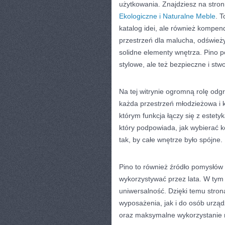
użytkowania. Znajdziesz na stron
Ekologiczne i Naturalne Meble
. T
katalog idei, ale również kompe
przestrzeń dla malucha, odśwież
solidne elementy wnętrza. Pino 
stylowe, ale też bezpieczne i st
Na tej witrynie ogromną rolę od
każda przestrzeń młodzieżowa i
którym funkcja łączy się z estety
który podpowiada, jak wybierać 
tak, by całe wnętrze było spójne.
Pino to również źródło pomysłów 
wykorzystywać przez lata. W tym
uniwersalność. Dzięki temu stron
wyposażenia, jak i do osób urząd
oraz maksymalne wykorzystanie 