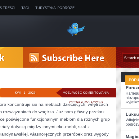
IS TREŚCI
TAGI
TURYSTYKA, PODRÓŻE
POP
Poroz
MEBLE
KWI - 1 - 2026
MOŻLIWOŚĆ KOMENTOWANIA
Harlequ
niezapo
NA
wyjątkow
ZOSTAŁA WYŁĄCZONA
óra koncentruje się na meblach dziecięcych, wnętrzach
ch rozwiązaniach do wnętrza. Już sam główny przekaz
LATA
Luksu
ejsce poświęcone funkcjonalnym meblom dla różnych grup
Witajcie
podróży
iały dotyczą między innymi eko-mebli, szaf z
skandynawskiej, własnoręcznych przeróbek oraz wygody
Magic