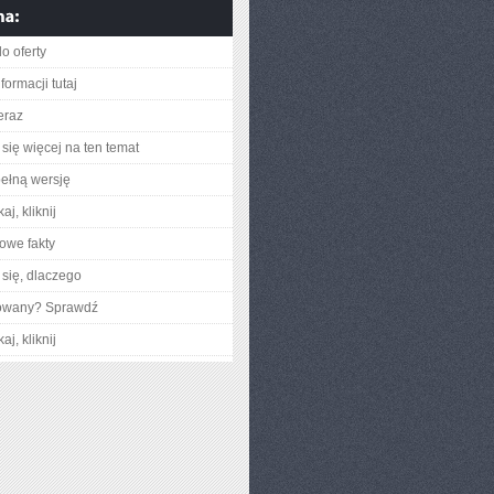
o oferty
formacji tutaj
eraz
się więcej na ten temat
ełną wersję
aj, kliknij
owe fakty
się, dlaczego
gowany? Sprawdź
aj, kliknij