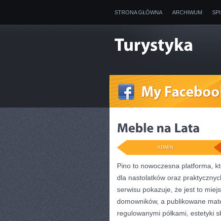
STRONA GŁÓWNA
ARCHIWUM
SP
ADMIN
Pino to nowoczesna platforma, kt
dla nastolatków oraz praktyczny
serwisu pokazuje, że jest to mi
domowników, a publikowane mater
regulowanymi półkami, estetyki 