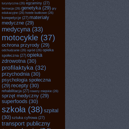
egzaminy
(27)
turystyczna
(26)
genetyka
(29)
farmacja
(26)
gry
edukacyjne
(26)
hotele butikowe
(26)
materiały
korepetycje
(27)
medyczne
(29)
medycyna
(33)
motocykle
(37)
ochrona przyrody
(29)
opieka
odchudzanie
(26)
ogród
(26)
opieka
społeczna
(27)
zdrowotna
(30)
profilaktyka
(32)
przychodnia
(30)
psychologia społeczna
recepty
(30)
(29)
rehabilitacja
(27)
rowery miejskie
(26)
sprzęt medyczny
(29)
superfoods
(30)
szkoła
(38)
szpital
(30)
sztuka cyfrowa
(27)
transport publiczny