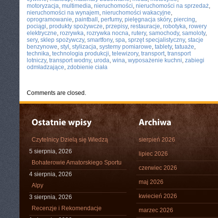
motoryzacja
,
multimedia
,
nieruchomości
,
nieruchomości na sprzedaż
,
nieruchomości na wynajem
,
nieruchomości wakacyjne
,
oprogramowanie
,
paintball
,
perfumy
,
pielęgnacja skóry
,
piercing
,
pociągi
,
produkty spożywcze
,
przepisy
,
restauracje
,
robotyka
,
rowery
elektryczne
,
rozrywka
,
rozrywka nocna
,
rutery
,
samochody
,
samoloty
,
sery
,
sklep spożywczy
,
smartfony
,
spa
,
sprzęt specjalistyczny
,
stacje
benzynowe
,
styl
,
stylizacja
,
systemy pomiarowe
,
tablety
,
tatuaże
,
technika
,
technologia produkcji
,
telewizory
,
transport
,
transport
lotniczy
,
transport wodny
,
uroda
,
wina
,
wyposażenie kuchni
,
zabiegi
odmładzające
,
zdobienie ciała
Comments are closed.
Czytelnicy Dzielą się Wiedzą
sierpień 2026
5 sierpnia, 2026
lipiec 2026
Bohaterowie Amatorskiego Sportu
czerwiec 2026
4 sierpnia, 2026
maj 2026
Alpy
kwiecień 2026
3 sierpnia, 2026
Recenzje i Rekomendacje
marzec 2026