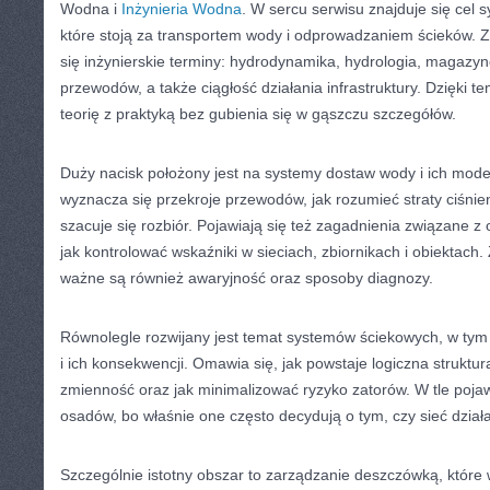
Wodna i
Inżynieria Wodna
. W sercu serwisu znajduje się cel 
które stoją za transportem wody i odprowadzaniem ścieków. Z
się inżynierskie terminy: hydrodynamika, hydrologia, magaz
przewodów, a także ciągłość działania infrastruktury. Dzięki t
teorię z praktyką bez gubienia się w gąszczu szczegółów.
Duży nacisk położony jest na systemy dostaw wody i ich modern
wyznacza się przekroje przewodów, jak rozumieć straty ciśnie
szacuje się rozbiór. Pojawiają się też zagadnienia związane z 
jak kontrolować wskaźniki w sieciach, zbiornikach i obiektach.
ważne są również awaryjność oraz sposoby diagnozy.
Równolegle rozwijany jest temat systemów ściekowych, w tym
i ich konsekwencji. Omawia się, jak powstaje logiczna struktu
zmienność oraz jak minimalizować ryzyko zatorów. W tle pojaw
osadów, bo właśnie one często decydują o tym, czy sieć działa 
Szczególnie istotny obszar to zarządzanie deszczówką, które w