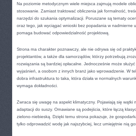
Na poziomie metodycznym wiele miejsca zajmują modele obli
stosowanie. Zamiast traktować obliczenia jak formalność, treś
narzędzi do szukania optymalizacji. Poruszane są tematy oc
oraz tego, jak wyciągać wnioski bez popadania w nadmierne u
pomaga budować odpowiedzialność projektową.
Strona ma charakter poznawczy, ale nie odrywa się od praktyk
projektantów, a także dla samorządów, którzy potrzebują zro
rozwiązania są bardziej opłacalne. Jednocześnie może służyć
wyjaśnień, a osobom z innych branż jako wprowadzenie. W te
dobra infrastruktura to taka, która działa w normalnych warunk
wymaga dokładności.
Zwraca się uwagę na aspekt klimatyczny. Pojawiają się wątki m
adaptacji do suszy. Omawiane są podejścia, które łączą klasy
zielono-niebieską. Dzięki temu strona pokazuje, że gospodark
tylko odprowadzić wodę jak najszybciej, lecz umiejętnie nią 