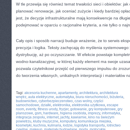
W tle przewija się również temat trwałości sieci i obiektów: ja
planować renowacje, jak oceniać zużycie i kiedy bardziej opł
jest, że decyzje infrastrukturalne mają konsekwencje na długie
podejmować w oparciu o racjonalne kryteria, a nie tylko o naj
Cały opis i sposób narracji buduje wrażenie, że to serwis eksper
precyzja i logika. Teksty zachęcają do myślenia systemowego:
dystrybucję, aż po oczyszczanie. W efekcie powstaje komple
wodno-kanalizacyjnej, w której każdy element ma swoje uza
pozwala czytelnikowi przejść od pierwszego impulsu do zrozu
do tworzenia własnych, unikalnych interpretacji i materiałów n
CATEGORIES:
TURYSTYKA, PODRÓŻE
Tagi:
akcesoria kuchenne
,
apartamenty
,
architektura
,
architektura
wnętrz
,
auta elektryczne
,
automatyka
,
biura nieruchomości
,
biżuteria
,
budownictwo
,
cyberbezpieczenstwo
,
czas wolny
,
części
samochodowe
,
działki
,
elektronika
,
elektronika użytkowa
,
escape
room
,
eventy
,
fitness urody
,
fryzjer
,
gotowanie
,
gry komputerowe
,
gry
planszowe
,
gsm
,
hardware
,
higiena osobista
,
imprezy
,
informatyka
,
integracja zespołu
,
internet
,
jachty
,
kawiarnie
,
kino na świeżym
powietrzu
,
kluby muzyczne
,
komputery
,
komunikacja miejska
,
kosmetyki
,
kuchnia
,
kulinaria
,
łodzie
,
logistyka transportu
,
lotnictwo
cywilne
,
makeup
,
materiały budowlane
,
moda
,
motocykle
,