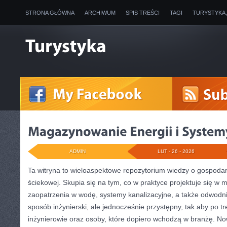
STRONA GŁÓWNA
ARCHIWUM
SPIS TREŚCI
TAGI
TURYSTYKA
ADMIN
LUT - 26 - 2026
Ta witryna to wieloaspektowe repozytorium wiedzy o gospoda
ściekowej. Skupia się na tym, co w praktyce projektuje się w 
zaopatrzenia w wodę, systemy kanalizacyjne, a także odwodni
sposób inżynierski, ale jednocześnie przystępny, tak aby po tr
inżynierowie oraz osoby, które dopiero wchodzą w branżę. Now