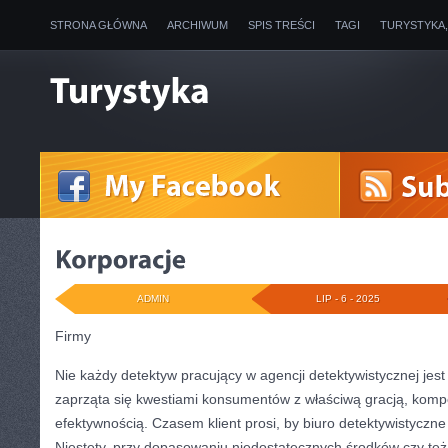
STRONA GŁÓWNA
ARCHIWUM
SPIS TREŚCI
TAGI
TURYSTYKA
ADMIN
LIP - 6 - 2025
Firmy
Nie każdy detektyw pracujący w agencji detektywistycznej jest
zaprząta się kwestiami konsumentów z właściwą gracją, kompe
efektywnością. Czasem klient prosi, by biuro detektywistyczn
Niestety, przy dopasowaniu niedostatecznych środków czy też 