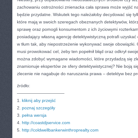
zachowaniu ostrożności znienacka cała sprawa może wyjść na
będzie przydatne. Wskutek tego należałoby decydować się ty
które mają w swoich szeregach obeznanych detektywów, którzy
sprawę oraz pomogli konsumentom z ich życiowymi rozterkam
posiadający własną agencję detektywistyczną potrafi uzyskać
w tłum tak, aby niepostrzeżenie wykonywać swoje obowiązki.
musi prowokować cel, żeby ten popełnił błąd oraz odkrył swoje
można zdobyć wymagane wiadomości, które przydadzą się zl
znamionuje ekspertów ze sfery detektywistycznej? Nie boją si
zlecenie nie nagabuje do naruszania prawa – detektyw bez pr
źródło:
———————————
1.
kliknij aby przejść
2.
poznaj szczegóły
3.
pełna wersja
4.
http://coastdjservice.com
5.
http://coldwellbankerwinthroprealty.com