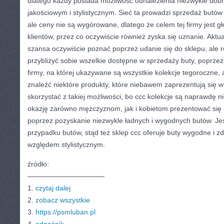
dlatego każdy posiada możliwość odnalezienia niezwykle do
jakościowym i stylistycznym. Sieć ta prowadzi sprzedaż butów 
ale ceny nie są wygórowane, dlatego że celem tej firmy jest gł
klientów, przez co oczywiście również zyska się uznanie. Aktual
szansa oczywiście poznać poprzez udanie się do sklepu, ale r
przybliżyć sobie wszelkie dostępne w sprzedaży buty, poprzez 
firmy, na której ukazywane są wszystkie kolekcje tegoroczne, 
znaleźć niektóre produkty, które niebawem zaprezentują się w
skorzystać z takiej możliwości, bo ccc kolekcje są naprawdę n
okazję zarówno mężczyznom, jak i kobietom prezentować się 
poprzez pozyskanie niezwykle ładnych i wygodnych butów. Je
przypadku butów, stąd też sklep ccc oferuje buty wygodne i 
względem stylistycznym.
źródło:
———————————
1.
czytaj dalej
2.
zobacz wszystkie
3.
https://psmluban.pl