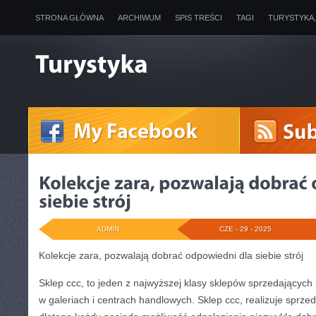
STRONA GŁÓWNA
ARCHIWUM
SPIS TREŚCI
TAGI
TURYSTYKA
ADMIN
CZE - 29 - 2025
Kolekcje zara, pozwalają dobrać odpowiedni dla siebie strój
Sklep ccc, to jeden z najwyższej klasy sklepów sprzedających b
w galeriach i centrach handlowych. Sklep ccc, realizuje sprze