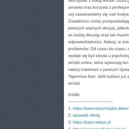
skorzystać z usług wróżki. Duża g
umawia oraz korzysta z profesjo
czy zastanawiamy się nad motywa
Zasadniczo osoby przepowiadając
pewnych ważnych decyzji, jakkolwi
że każdą decyzję oraz tak musimy
odpowiedzialności. Należy, w zwią
problemów. Od czasu do czasu, 
wydaje się być wizyta u psycholo
wróżki online, które wykonują te
należy traktować z pewnym dysta
Tajemnice Kart. Jeśli tudzież już
wróżki.
źródło:
———————————
1.
https://www.marynistyka-dekora
2.
sprawdź ofertę
3.
https://pszs-wielun.pl