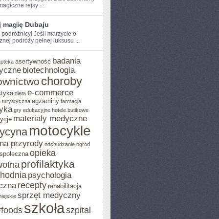
agiczne rejsy⁤ ...
j magię Dubaju
 podróżnicy! Jeśli​ marzycie o
znej podróży pełnej luksusu ...
badania
asertywność
apteka
yczne
biotechnologia
choroby
ownictwo
e-commerce
styka
dieta
egzaminy
 turystyczna
farmacja
yka
gry edukacyjne
hotele butikowe
materiały medyczne
ycje
motocykle
ycyna
na przyrody
odchudzanie
ogród
opieka
 społeczna
profilaktyka
wotna
chodnia
psychologia
recepty
czna
rehabilitacja
sprzęt medyczny
iejskie
szkoła
rfoods
szpital