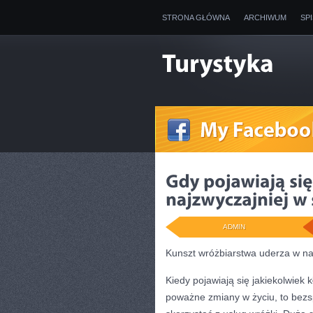
STRONA GŁÓWNA
ARCHIWUM
SP
ADMIN
Kunszt wróżbiarstwa uderza w naj
Kiedy pojawiają się jakiekolwiek 
poważne zmiany w życiu, to bezsp