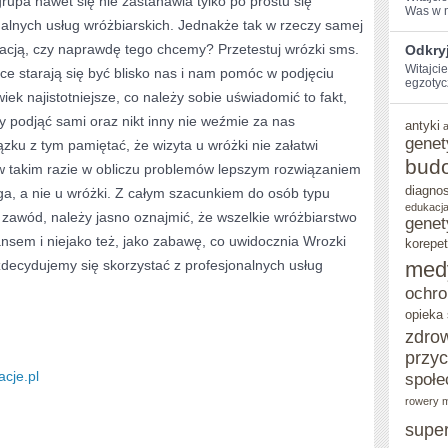
rupa nawet się nie zastanawia tylko po prostu się
Was w ⁤m
nalnych usług wróżbiarskich. Jednakże tak w rzeczy samej
LUB
cją, czy naprawdę tego chcemy? Przetestuj wrózki sms.
Odkry
TEŻ
Witajcie
e starają się być blisko nas i nam pomóc w podjęciu
egzotyc
NAJZWYCZAJNIEJ
ek najistotniejsze, co należy sobie uświadomić to fakt,
W
 podjąć sami oraz nikt inny nie weźmie za nas
antyki
genet
zku z tym pamiętać, że wizyta u wróżki nie załatwi
ŚWIECIE
bud
w takim razie w obliczu problemów lepszym rozwiązaniem
diagno
ga, a nie u wróżki. Z całym szacunkiem do osób typu
edukacja
n zawód, należy jasno oznajmić, że wszelkie wróżbiarstwo
genet
nsem i niejako też, jako zabawę, co uwidocznia Wrozki
korepet
 zdecydujemy się skorzystać z profesjonalnych usług
med
ochro
opieka
zdro
przy
cje.pl
społe
rowery m
supe