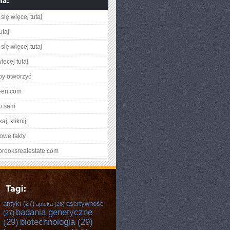
się więcej tutaj
utaj
się więcej tutaj
ięcej tutaj
aby otworzyć
il-en.com
o sam
aj, kliknij
owe fakty
lbrooksrealestate.com
antyki
(27)
asertywność
apteka
(26)
badania genetyczne
(27)
(29)
biotechnologia
(29)