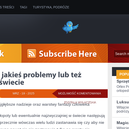
IS TREŚCI
TAGI
TURYSTYKA, PODRÓŻE
POP
Sprzęt
Ortex P
ortopedi
GDY
WRZ - 19 - 2025
MOŻLIWOŚĆ KOMENTOWANIA
Luksu
POJAWIAJĄ
ZOSTAŁA WYŁĄCZONA
głębsze nadzieje oraz warstwy fantazji człowieka
Witajcie
SIĘ
podróży
kłopoty lub ewentualnie najzwyczajniej w świecie następują
JAKIEŚ
rzecznie wówczas wielu ludzi zastanawia się czy aby nie
Magic
PROBLEMY
Witajci