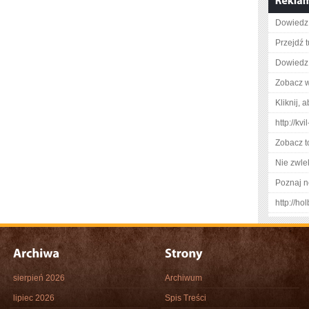
Dowiedz 
Przejdź t
Dowiedz 
Zobacz w
Kliknij, 
http://kv
Zobacz t
Nie zwlek
Poznaj n
http://ho
sierpień 2026
Archiwum
lipiec 2026
Spis Treści