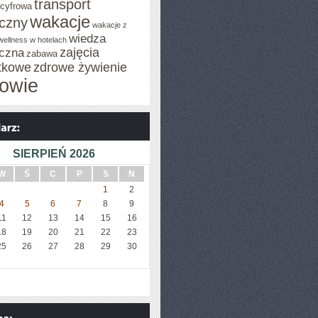
transport
 cyfrowa
wakacje
iczny
wakacje z
wiedza
wellness w hotelach
zajęcia
czna
zabawa
tkowe
zdrowe żywienie
owie
SIERPIEŃ 2026
W
Ś
C
P
S
N
1
2
4
5
6
7
8
9
11
12
13
14
15
16
18
19
20
21
22
23
25
26
27
28
29
30