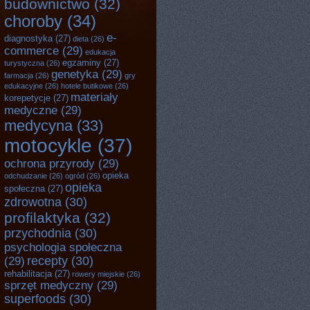
budownictwo
(32)
choroby
(34)
e-
diagnostyka
(27)
dieta
(26)
commerce
(29)
edukacja
egzaminy
(27)
turystyczna
(26)
genetyka
(29)
farmacja
(26)
gry
edukacyjne
(26)
hotele butikowe
(26)
materiały
korepetycje
(27)
medyczne
(29)
medycyna
(33)
motocykle
(37)
ochrona przyrody
(29)
opieka
odchudzanie
(26)
ogród
(26)
opieka
społeczna
(27)
zdrowotna
(30)
profilaktyka
(32)
przychodnia
(30)
psychologia społeczna
recepty
(30)
(29)
rehabilitacja
(27)
rowery miejskie
(26)
sprzęt medyczny
(29)
superfoods
(30)