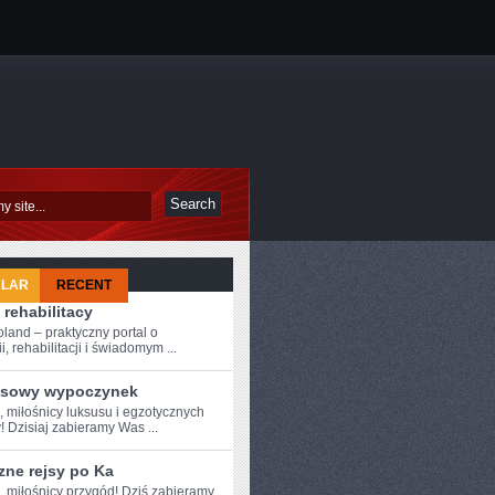
ULAR
RECENT
 rehabilitacy
oland – praktyczny portal o
i, rehabilitacji i świadomym ...
sowy wypoczynek
,‍ miłośnicy luksusu i egzotycznych
! Dzisiaj zabieramy Was ...
zne rejsy po Ka
e, miłośnicy przygód! Dziś zabieramy