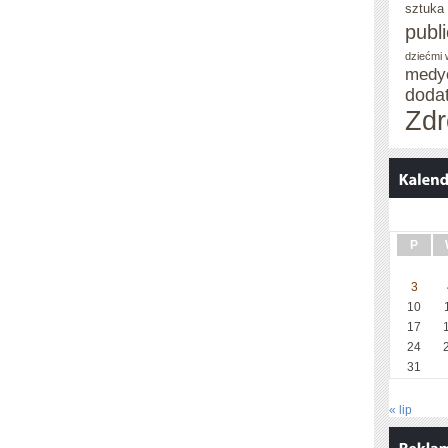
sztuka
publ
dziećmi
medy
doda
Zdr
P
3
10
17
24
31
« lip