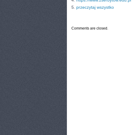
4.
https://www.zserbytow.edu.pl
5.
przeczytaj wszystko
CATEGORIES:
TURYSTYKA, PODRÓŻE
Comments are closed.