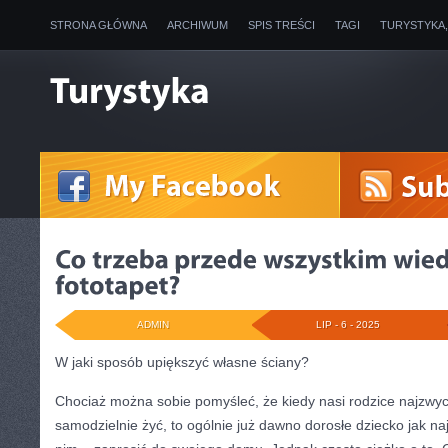
STRONA GŁÓWNA
ARCHIWUM
SPIS TREŚCI
TAGI
TURYSTYKA
ADMIN
LIP - 6 - 2025
W jaki sposób upiększyć własne ściany?
Chociaż można sobie pomyśleć, że kiedy nasi rodzice najzwyc
samodzielnie żyć, to ogólnie już dawno dorosłe dziecko jak na