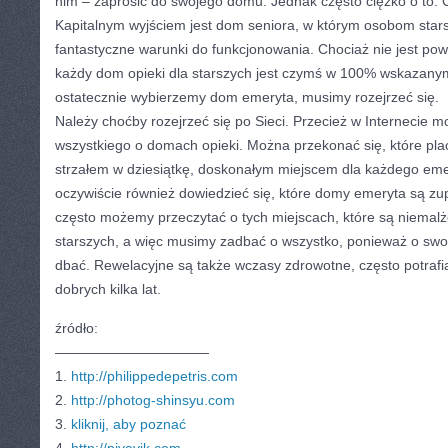
nim – zaprosić do swojego domu. Jednak często ciężko o to. 
Kapitalnym wyjściem jest dom seniora, w którym osobom sta
fantastyczne warunki do funkcjonowania. Chociaż nie jest powi
każdy dom opieki dla starszych jest czymś w 100% wskazany
ostatecznie wybierzemy dom emeryta, musimy rozejrzeć się.
Należy choćby rozejrzeć się po Sieci. Przecież w Internecie 
wszystkiego o domach opieki. Można przekonać się, które pl
strzałem w dziesiątkę, doskonałym miejscem dla każdego em
oczywiście również dowiedzieć się, które domy emeryta są zu
często możemy przeczytać o tych miejscach, które są niemal
starszych, a więc musimy zadbać o wszystko, ponieważ o swoi
dbać. Rewelacyjne są także wczasy zdrowotne, często potraf
dobrych kilka lat.
źródło:
———————————
1.
http://philippedepetris.com
2.
http://photog-shinsyu.com
3.
kliknij, aby poznać