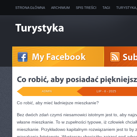
STRONA GŁÓWNA
ARCHIWUM
SPIS TREŚCI
TAGI
TURYSTYKA
ADMIN
LIP - 6 - 2025
Co robić, aby mieć ładniejsze mieszkanie?
Bez dwóch zdań czymś niesamowici istotnym jest to, aby najz
własne mieszkanie. To w zupełności typowe, iż człowiek chcia
mieszkanie. Przykładowo kapitalnym rozwiązaniem jest to by 
mieszkania fototapetę. Wystarczy chociażby zajrzeć pod adres