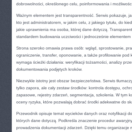
dobrowolności, określonego celu, poinformowania i możliwośc
Ważnym elementem jest transparentność. Serwis pokazuje, ja
kto jest administratorem, w jakim celu, z jakiego tytułu, do k
jakie uprawnienia ma osoba, której dane dotyczą. Transparentn
standardem budowania uczciwości i jednocześnie elementem r
Strona szeroko omawia prawa osób: wgląd, sprostowanie, pr
ograniczenie, transfer, oponowanie, a także profilowanie pod 
wymaga ścieżki działania: weryfikacji tożsamości, analizy prz
dokumentowania podjętych kroków.
Niezwykle istotny jest obszar bezpieczeństwa. Serwis tłumacz
tylko zapora, ale cały zestaw środków: kontrola dostępu, ochro
zapasowe, rejestry zdarzeń, segmentacja, szkolenia. W tym ko
oceny ryzyka, które pozwalają dobrać środki adekwatne do ska
Przewodnik opisuje temat wycieków danych oraz notyfikacji d
których dane dotyczą. Podkreśla znaczenie procedur awaryjny
prowadzenia dokumentacji zdarzeń. Dzięki temu organizacje