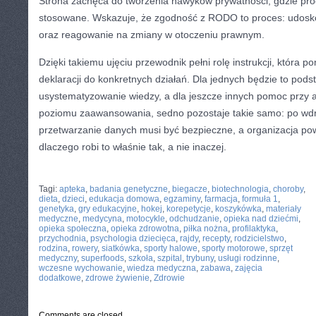
Strona zachęca do tworzenia nawyków prywatności, gdzie proc
stosowane. Wskazuje, że zgodność z RODO to proces: udosko
oraz reagowanie na zmiany w otoczeniu prawnym.
Dzięki takiemu ujęciu przewodnik pełni rolę instrukcji, która 
deklaracji do konkretnych działań. Dla jednych będzie to pods
usystematyzowanie wiedzy, a dla jeszcze innych pomoc przy a
poziomu zaawansowania, sedno pozostaje takie samo: po w
przetwarzanie danych musi być bezpieczne, a organizacja po
dlaczego robi to właśnie tak, a nie inaczej.
CATEGORIES:
TURYSTYKA, PODRÓŻE
Tagi:
apteka
,
badania genetyczne
,
biegacze
,
biotechnologia
,
choroby
,
dieta
,
dzieci
,
edukacja domowa
,
egzaminy
,
farmacja
,
formuła 1
,
genetyka
,
gry edukacyjne
,
hokej
,
korepetycje
,
koszykówka
,
materiały
medyczne
,
medycyna
,
motocykle
,
odchudzanie
,
opieka nad dziećmi
,
opieka społeczna
,
opieka zdrowotna
,
piłka nożna
,
profilaktyka
,
przychodnia
,
psychologia dziecięca
,
rajdy
,
recepty
,
rodzicielstwo
,
rodzina
,
rowery
,
siatkówka
,
sporty halowe
,
sporty motorowe
,
sprzęt
medyczny
,
superfoods
,
szkoła
,
szpital
,
trybuny
,
usługi rodzinne
,
wczesne wychowanie
,
wiedza medyczna
,
zabawa
,
zajęcia
dodatkowe
,
zdrowe żywienie
,
Zdrowie
Comments are closed.