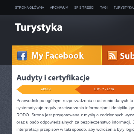
STRONA GŁÓWNA
ARCHIWUM
SPIS TREŚCI
TAGI
TURYSTYKA
ADMIN
LUT - 7 - 2026
Przewodnik po ogólnym rozporządzeniu o ochronie danych to 
systematyzuje reguły przetwarzania informacjami identyfikują
RODO. Strona jest przygotowana z myślą o codziennych wyzw
oraz u osób odpowiedzialnych za bezpieczeństwo informacji. Je
interpretacji przepisów w taki sposób, aby wdrożenia były logi