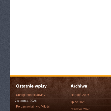
Sprzęt rehabilitacyjny
sierpień 2026
7 sierpnia, 2026
lipiec 2026
Porozmawiajmy o Miłości
czerwiec 2026