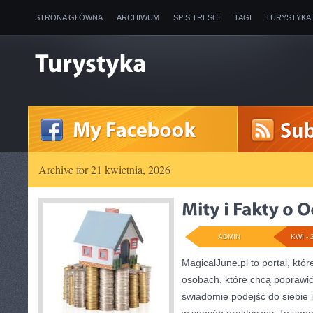
STRONA GŁÓWNA
ARCHIWUM
SPIS TREŚCI
TAGI
TURYSTYKA
Archive for 21 kwietnia, 2026
ADMIN
KWI - 
MagicalJune.pl to portal, któ
osobach, które chcą poprawi
świadomie podejść do siebie i