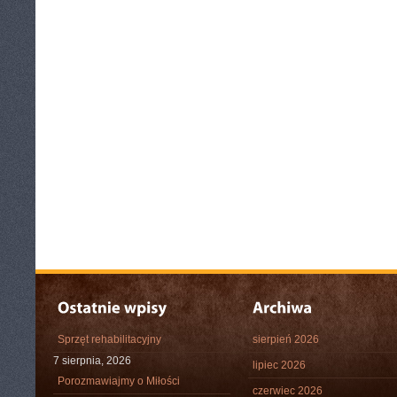
Sprzęt rehabilitacyjny
sierpień 2026
7 sierpnia, 2026
lipiec 2026
Porozmawiajmy o Miłości
czerwiec 2026