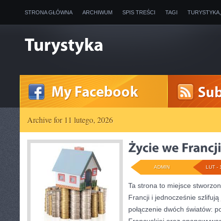
STRONA GŁÓWNA
ARCHIWUM
SPIS TREŚCI
TAGI
TURYSTYKA
Archive for 11 lutego, 2026
ADMIN
LUT - 
Ta strona to miejsce stworzon
Francji i jednocześnie szlifują
połączenie dwóch światów: p