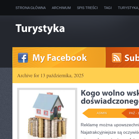
STRONA GŁÓWNA
ARCHIWUM
SPIS TREŚCI
TAGI
TURYSTYKA
Archive for 13 października, 2025
ADMIN
PAŹ - 
Reklamę można upowszechnia
Najatrakcyjniejsze są oczyw