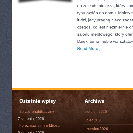
do zakładu stolarza, który zn
typu ozdób do domu. Maksym
ludzi, jacy pragną nieco zaos
czegoś, co jest niezmiernie dr
salonu meblowego, który ofer
Dzięki temu meble warsztatow
Read More ]
Sprzęt rehabilitacyjny
sierpień 2026
7 sierpnia, 2026
lipiec 2026
Porozmawiajmy o Miłości
czerwiec 2026
6 sierpnia, 2026