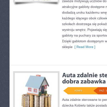
zawsze motywują uczniów do
atrakcyjne gabloty dostępne 
dodadzą uroku każdemu wnęt
każdego idącego obok człowi
szkołach dostrzega się pokaź
wystroju wnętrz. Pojawiają si
gabloty na puchary za sporto
Dzięki gablotom dostępnym 
sklepie
[ Read More ]
ADMIN
PAŹ - 
Auta zdalnie sterowane to pe
dziecka Kobiety także posiad