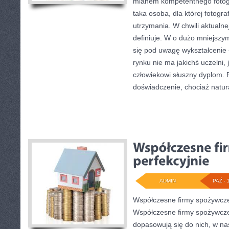
mianem kompetentnego fotogr
taka osoba, dla której fotogra
utrzymania. W chwili aktualnej
definiuje. W o dużo mniejszym
się pod uwagę wykształcenie 
rynku nie ma jakichś uczelni,
człowiekowi słuszny dyplom. P
doświadczenie, chociaż natur
ADMIN
PAŹ - 
Współczesne firmy spożywcz
Współczesne firmy spożywcze 
dopasowują się do nich, w na