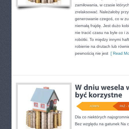
zamiłowania, w czasie któryc
zrelaksować. Należałoby prz
generowanie czegoś, co w z
niemałą frajdę. Jest dużo kob
nie tracić czasu na byle co i 
robótki. To między innymi haf
robienie na drutach lub równ
pewnością nie jest
[ Read Mo
ADMIN
PAŹ - 
Dla co niektórych najogromni
Bez względu na gatunek Na ca