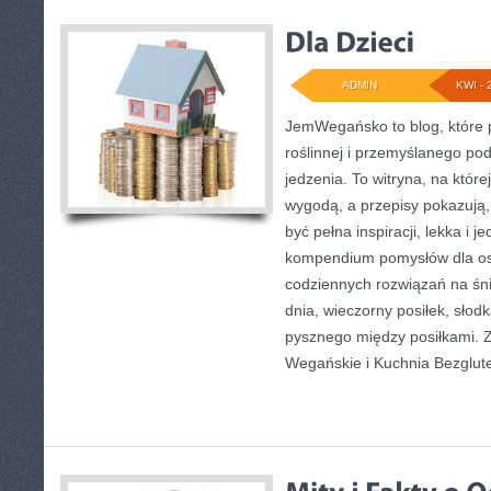
ADMIN
KWI - 
JemWegańsko to blog, które p
roślinnej i przemyślanego po
jedzenia. To witryna, na które
wygodą, a przepisy pokazują,
być pełna inspiracji, lekka i 
kompendium pomysłów dla os
codziennych rozwiązań na śni
dnia, wieczorny posiłek, słod
pysznego między posiłkami. 
Wegańskie i Kuchnia Bezglut