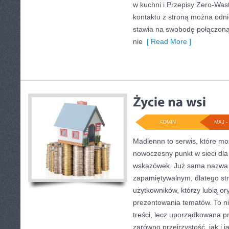
w kuchni i Przepisy Zero-Was
kontaktu z stroną można odnie
stawia na swobodę połączoną
nie
[ Read More ]
ADMIN
MAJ - 
Madlennn to serwis, które mo
nowoczesny punkt w sieci dla
wskazówek. Już sama nazwa 
zapamiętywalnym, dlatego st
użytkowników, którzy lubią or
prezentowania tematów. To ni
treści, lecz uporządkowana p
zarówno przejrzystość, jak i 