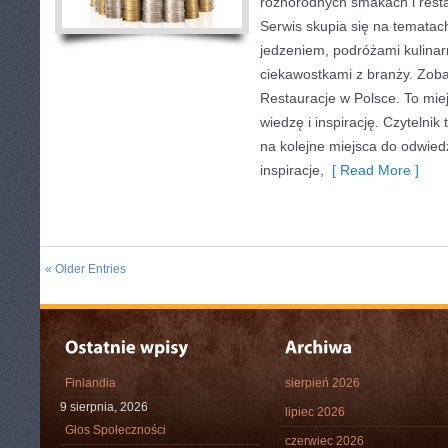
różnorodnych smakach i resta
Serwis skupia się na tematac
jedzeniem, podróżami kulinarn
ciekawostkami z branży. Zobac
Restauracje w Polsce. To miej
wiedzę i inspirację. Czytelnik 
na kolejne miejsca do odwied
inspiracje,
[ Read More ]
« Older Entries
Finlandia
sierpień 2026
9 sierpnia, 2026
lipiec 2026
Głos Społeczności
czerwiec 2026