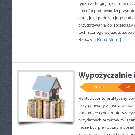
rynku z drugiej ręki. To miejs
znaleźć podpowiedzi przyda
auta, jak i podczas jego cod
przygotowania do sprzedaży 
technicznego pojazdu. Zobacz
Rzeczy
[ Read More ]
ADMIN
MAJ - 
Rentdabcar to praktyczny ser
przygotowany z myślą o osoba
zrozumieć rynek motoryzacyjn
przydatnych tematów związan
może być praktycznym porad
kierowców, jak i dla tych, któ