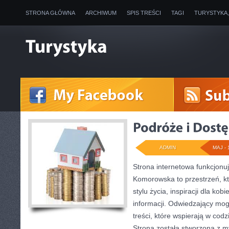
STRONA GŁÓWNA
ARCHIWUM
SPIS TREŚCI
TAGI
TURYSTYKA
ADMIN
MAJ - 
Strona internetowa funkcjon
Komorowska to przestrzeń, kt
stylu życia, inspiracji dla kob
informacji. Odwiedzający mog
treści, które wspierają w co
Strona została stworzona z m