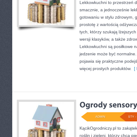
Lekkowkuchni to przestrzeń dl
smacznie, a jednocześnie lekk
gotowaniu w stylu zdrowym, g
prostotę z wartością odżywcz
tych, którzy szukają lżejszyc
wersji klasyków, a także zdr
Lekkowkuchni są posiłkowe n
jedzenie może być normalne.
pojawia się praktyczne podejś
więcej prostych produktów.
[ 
ADMIN
STY - 
KącikOgrodniczy.pl to zakąte
roślin i zieleni, którzy chcą 