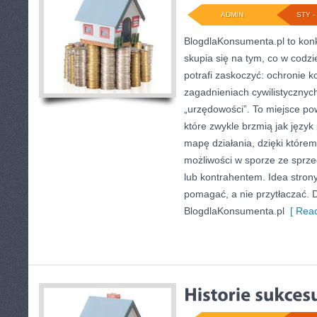
ADMIN
STY - 
BlogdlaKonsumenta.pl to konkr
skupia się na tym, co w codzi
potrafi zaskoczyć: ochronie 
zagadnieniach cywilistyczny
„urzędowości”. To miejsce pow
które zwykle brzmią jak język
mapę działania, dzięki które
możliwości w sporze ze sprz
lub kontrahentem. Idea stron
pomagać, a nie przytłaczać. D
BlogdlaKonsumenta.pl
[ Read