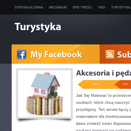
STRONA GŁÓWNA
ARCHIWUM
SPIS TREŚCI
TAGI
TURYSTYKA
ADMIN
STY - 
Jak Się Malować to przestrze
osobach, które chcą nauczyć
przystępny. Ten serwis łączy 
materiałami dla średniozaaw
łatwo znaleźć treści dopasowa
szukasz inspiracji na codzienn