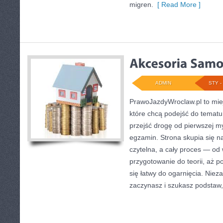
migren.
[ Read More ]
ADMIN
STY - 
PrawoJazdyWroclaw.pl to mie
które chcą podejść do tematu
przejść drogę od pierwszej my
egzamin. Strona skupia się n
czytelna, a cały proces — od
przygotowanie do teorii, aż p
się łatwy do ogarnięcia. Niez
zaczynasz i szukasz podstaw,