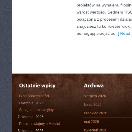
projektów na wynajem, flippi
wzrost wartości. Sednem RSGN
połączona z procesem działan
znajdziesz tu konkretne kroki,
pomagają przejść od
[ Read 
Głos Społeczności
sierpień 2026
8 sierpnia, 2026
lipiec 2026
Sprzęt rehabilitacyjny
czerwiec 2026
7 sierpnia, 2026
maj 2026
Porozmawiajmy o Miłości
kwiecień 2026
6 sierpnia, 2026