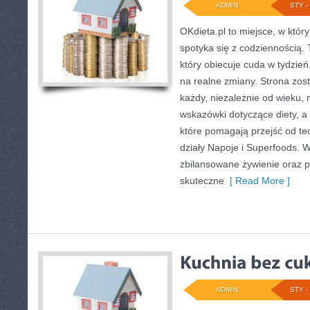
ADMIN
STY - 
OKdieta.pl to miejsce, w któ
spotyka się z codziennością. T
który obiecuje cuda w tydzień
na realne zmiany. Strona zos
każdy, niezależnie od wieku, 
wskazówki dotyczące diety, a t
które pomagają przejść od teo
działy Napoje i Superfoods. W
zbilansowane żywienie oraz p
skuteczne
[ Read More ]
ADMIN
STY - 