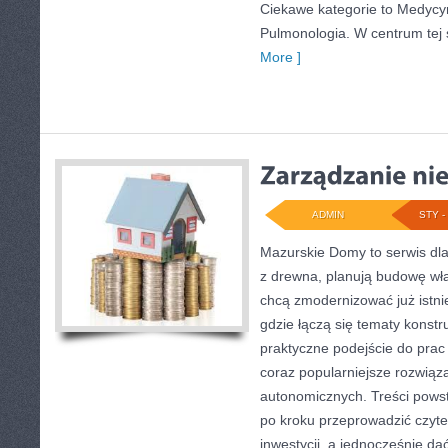
Ciekawe kategorie to Medycyn
Pulmonologia. W centrum tej st
More ]
ADMIN
STY - 
Mazurskie Domy to serwis dl
z drewna, planują budowę wła
chcą zmodernizować już istnie
gdzie łączą się tematy konstr
praktyczne podejście do pra
coraz popularniejsze rozwiąz
autonomicznych. Treści powst
po kroku przeprowadzić czyte
inwestycji, a jednocześnie dać