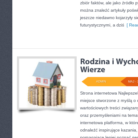
zbiór faktów, ale jako źródło 
można znaleźć artykuły pośw
jeszcze niedawno kojarzyły si
futurystycznymi, a dziś
[ Read
ADMIN
MAJ - 
Strona internetowa Najlepsze
miejsce stworzone z myślą o 
wartościowych treści związany
oraz przemyśleniami na temat
internetowa platforma, w któ
odnaleźć inspirujące kazania,
pomagające lepiej poznać se