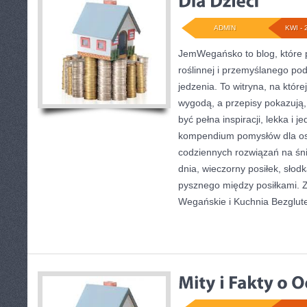
ADMIN
KWI - 
JemWegańsko to blog, które p
roślinnej i przemyślanego po
jedzenia. To witryna, na które
wygodą, a przepisy pokazują,
być pełna inspiracji, lekka i 
kompendium pomysłów dla os
codziennych rozwiązań na śni
dnia, wieczorny posiłek, słod
pysznego między posiłkami. 
Wegańskie i Kuchnia Bezglut