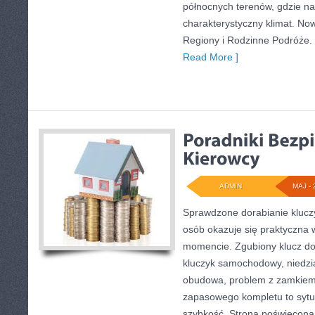
północnych terenów, gdzie na
charakterystyczny klimat. Now
Regiony i Rodzinne Podróże. T
Read More ]
ADMIN
MAJ - 
Sprawdzone dorabianie kluczy 
osób okazuje się praktyczna
momencie. Zgubiony klucz do
kluczyk samochodowy, niedział
obudowa, problem z zamkiem
zapasowego kompletu to sytuac
szybkość. Strona poświęcona 