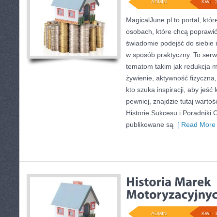
ADMIN
KWI - 
MagicalJune.pl to portal, któ
osobach, które chcą poprawi
świadomie podejść do siebie i
w sposób praktyczny. To ser
tematom takim jak redukcja m
żywienie, aktywność fizyczna,
kto szuka inspiracji, aby jeść l
pewniej, znajdzie tutaj warto
Historie Sukcesu i Poradniki 
publikowane są
[ Read More 
ADMIN
KWI - 