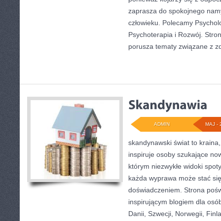
zaprasza do spokojnego namys
człowieku. Polecamy Psycholo
Psychoterapia i Rozwój. Stron
porusza tematy związane z 
ADMIN
MAJ - 
skandynawski świat to kraina,
inspiruje osoby szukające no
którym niezwykłe widoki spot
każda wyprawa może stać si
doświadczeniem. Strona poświ
inspirującym blogiem dla osó
Danii, Szwecji, Norwegii, Finla