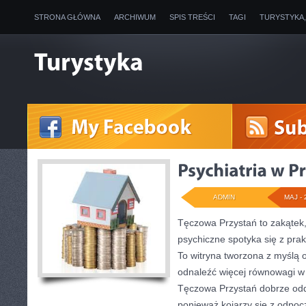
STRONA GŁÓWNA
ARCHIWUM
SPIS TREŚCI
TAGI
TURYSTYKA
ADMIN
MAJ - 
Tęczowa Przystań to zakątek
psychiczne spotyka się z pr
To witryna tworzona z myślą 
odnaleźć więcej równowagi w
Tęczowa Przystań dobrze odda
ponieważ kojarzy się z odpoc