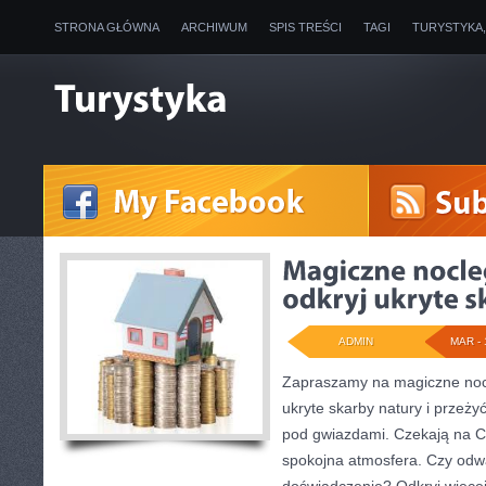
STRONA GŁÓWNA
ARCHIWUM
SPIS TREŚCI
TAGI
TURYSTYKA
ADMIN
MAR - 
Zapraszamy na magiczne nocl
ukryte skarby natury i przeż
pod gwiazdami. Czekają na Ci
spokojna atmosfera. Czy odw