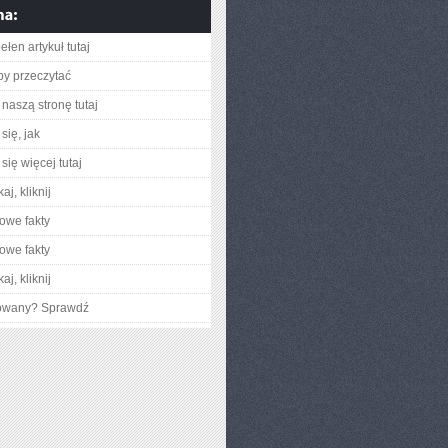
łen artykuł tutaj
aby przeczytać
naszą stronę tutaj
się, jak
się więcej tutaj
aj, kliknij
owe fakty
owe fakty
aj, kliknij
gowany? Sprawdź