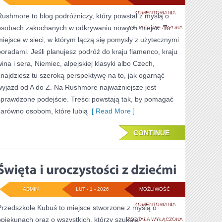
HOLANDIA
KOMENTOWANIA
Rushmore to blog podróżniczy, który powstał z myślą o
osobach zakochanych w odkrywaniu nowych miejsc. To
ZOSTAŁA WYŁĄCZONA
miejsce w sieci, w którym łączą się pomysły z użytecznymi
poradami. Jeśli planujesz podróż do kraju flamenco, kraju
wina i sera, Niemiec, alpejskiej klasyki albo Czech,
znajdziesz tu szeroką perspektywę na to, jak ogarnąć
wyjazd od A do Z. Na Rushmore najważniejsze jest
sprawdzone podejście. Treści powstają tak, by pomagać
zarówno osobom, które lubią
[ Read More ]
CONTINUE
ADMIN
LUT - 1 - 2026
MOŻLIWOŚĆ
ŚWIĘTA
KOMENTOWANIA
Przedszkole Kubuś to miejsce stworzone z myślą o
opiekunach oraz o wszystkich, którzy szukają
I
ZOSTAŁA WYŁĄCZONA