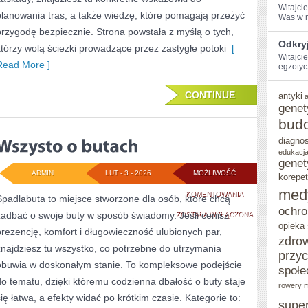
Witajci
planowania tras, a także wiedzę, które pomagają przeżyć
Was w ⁤m
przygodę bezpiecznie. Strona powstała z myślą o tych,
Odkry
którzy wolą ścieżki prowadzące przez zastygłe potoki
[
Witajcie
Read More ]
egzotyc
CONTINUE
antyki
genet
bud
diagno
edukacja
genet
ADMIN
LUT - 3 - 2026
MOŻLIWOŚĆ
korepet
med
WSZYSTO
KOMENTOWANIA
Spadlabuta to miejsce stworzone dla osób, które chcą
ochro
zadbać o swoje buty w sposób świadomy. Jeśli cenisz
O
ZOSTAŁA WYŁĄCZONA
opieka
prezencję, komfort i długowieczność ulubionych par,
BUTACH
zdro
znajdziesz tu wszystko, co potrzebne do utrzymania
przy
obuwia w doskonałym stanie. To kompleksowe podejście
społe
do tematu, dzięki któremu codzienna dbałość o buty staje
rowery m
się łatwa, a efekty widać po krótkim czasie. Kategorie to:
supe