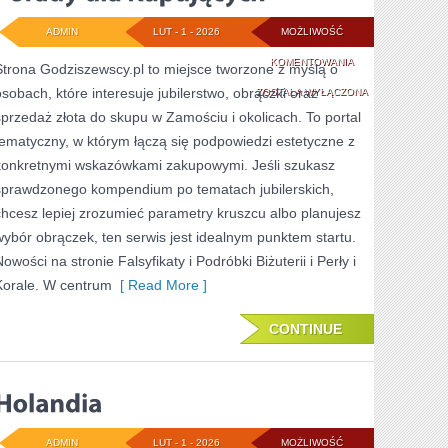
ADMIN
LUT - 1 - 2026
MOŻLIWOŚĆ
PORADY
KOMENTOWANIA
Strona Godziszewscy.pl to miejsce tworzone z myślą o
osobach, które interesuje jubilerstwo, obrączki oraz
DLA
ZOSTAŁA WYŁĄCZONA
sprzedaż złota do skupu w Zamościu i okolicach. To portal
KUPUJĄCYCH
tematyczny, w którym łączą się podpowiedzi estetyczne z
konkretnymi wskazówkami zakupowymi. Jeśli szukasz
sprawdzonego kompendium po tematach jubilerskich,
chcesz lepiej zrozumieć parametry kruszcu albo planujesz
wybór obrączek, ten serwis jest idealnym punktem startu.
owości na stronie Falsyfikaty i Podróbki Biżuterii i Perły i
Korale. W centrum
[ Read More ]
CONTINUE
ADMIN
LUT - 1 - 2026
MOŻLIWOŚĆ