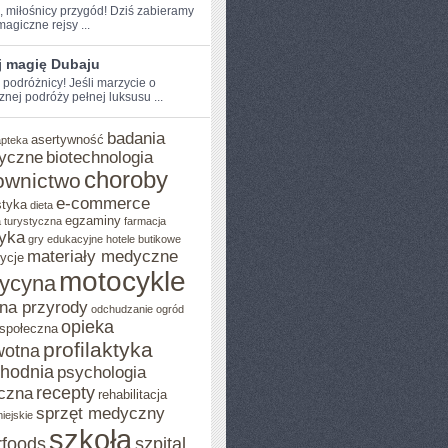
e, miłośnicy przygód! Dziś zabieramy
agiczne rejsy⁤ ...
j magię Dubaju
 podróżnicy! Jeśli​ marzycie o
znej podróży pełnej luksusu ...
badania
asertywność
apteka
yczne
biotechnologia
choroby
ownictwo
e-commerce
styka
dieta
egzaminy
 turystyczna
farmacja
yka
gry edukacyjne
hotele butikowe
materiały medyczne
ycje
motocykle
ycyna
na przyrody
odchudzanie
ogród
opieka
 społeczna
profilaktyka
wotna
chodnia
psychologia
recepty
czna
rehabilitacja
sprzęt medyczny
iejskie
szkoła
rfoods
szpital