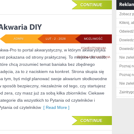
CONTINUE
Zobacz pe
Kliknij, 
Odwiedź 
ADMIN
LUT - 2 - 2026
MOŻLIWOŚĆ
Dowiedz 
AKWARIA
KOMENTOWANIA
Dowiedz 
Akwa-Pro to portal akwarystyczny, w którym akwarystyka
jest pokazana od strony praktycznej. To miejsce dla osób,
DIY
ZOSTAŁA WYŁĄCZONA
Nie zwlek
które chcą zrozumieć temat baniaka bez zbędnego
Poznaj n
zadęcia, za to z naciskiem na konkret. Strona skupia się
Poznaj n
na tym, byś mógł planować swoje akwarium słodkowodne
Nie zwlek
w sposób bezpieczny, niezależnie od tego, czy startujesz
Zaintry
od zera, czy masz już za sobą kilka zbiorników. Ciekawe
kategorie dla wszystkich to Pytania od czytelników i
Pytania od czytelników
[ Read More ]
CONTINUE