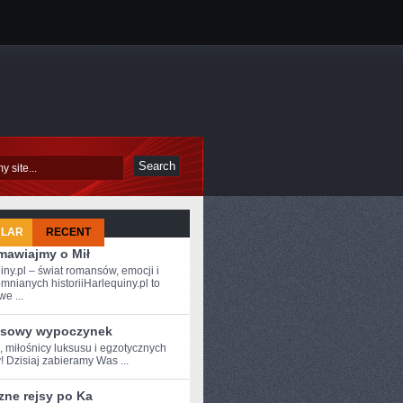
ULAR
RECENT
mawiajmy o Mił
iny.pl – świat romansów, emocji i
mnianych historiiHarlequiny.pl to
e ...
sowy wypoczynek
,‍ miłośnicy luksusu i egzotycznych
! Dzisiaj zabieramy Was ...
zne rejsy po Ka