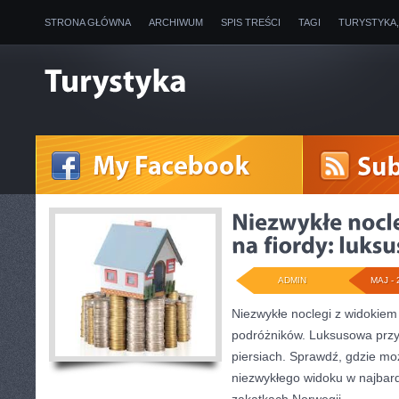
STRONA GŁÓWNA
ARCHIWUM
SPIS TREŚCI
TAGI
TURYSTYKA
ADMIN
MAJ - 
Niezwykłe noclegi z widokiem 
podróżników. Luksusowa przy
piersiach. Sprawdź, gdzie m
niezwykłego widoku w najbar