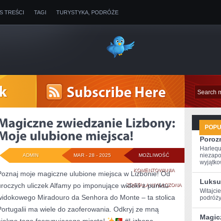
IS TREŚCI
TAGI
TURYSTYKA, PODRÓŻE
POP
Poroz
Harlequ
niezapo
ADMIN
MAR - 28 - 2025
MOŻLIWOŚĆ
wyjątkow
MAGICZNE
KOMENTOWANIA
Poznaj moje magiczne ulubione miejsca w Lizbonie! Od
Luksu
uroczych uliczek Alfamy po imponujące widoki z punktu
ZWIEDZANIE
ZOSTAŁA WYŁĄCZONA
Witajcie
widokowego Miradouro da Senhora do Monte – ta stolica
podróży
LIZBONY:
Portugalii ma wiele do zaoferowania. Odkryj ze mną
MOJE
Magic