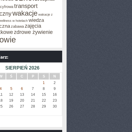
transport
 cyfrowa
wakacje
iczny
wakacje z
wiedza
wellness w hotelach
zajęcia
czna
zabawa
tkowe
zdrowe żywienie
owie
SIERPIEŃ 2026
W
Ś
C
P
S
N
1
2
4
5
6
7
8
9
11
12
13
14
15
16
18
19
20
21
22
23
25
26
27
28
29
30