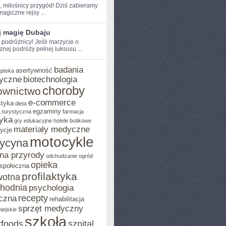
e, miłośnicy przygód! Dziś zabieramy
agiczne rejsy⁤ ...
j magię Dubaju
 podróżnicy! Jeśli​ marzycie o
znej podróży pełnej luksusu ...
badania
asertywność
apteka
yczne
biotechnologia
choroby
ownictwo
e-commerce
styka
dieta
egzaminy
 turystyczna
farmacja
yka
gry edukacyjne
hotele butikowe
materiały medyczne
ycje
motocykle
ycyna
na przyrody
odchudzanie
ogród
opieka
 społeczna
profilaktyka
wotna
chodnia
psychologia
recepty
czna
rehabilitacja
sprzęt medyczny
iejskie
szkoła
rfoods
szpital