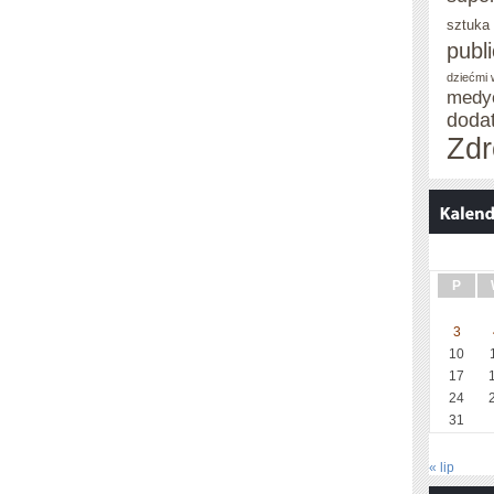
sztuka
publ
dziećmi
medy
doda
Zdr
P
3
10
17
24
31
« lip