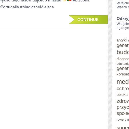
piękno tego fascynującego miasta!
#Lizbona
Witajci
ULUBIONE
#Portugalia #MagiczneMiejsca
Was w ⁤m
MIEJSCA!
Odkry
CONTINUE
Witajcie
egzotyc
antyki
genet
bud
diagno
edukacja
genet
korepet
med
ochro
opieka
zdro
przy
społe
rowery m
supe