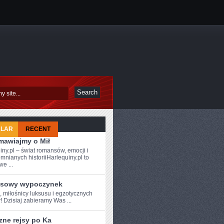
ULAR
RECENT
mawiajmy o Mił
iny.pl – świat romansów, emocji i
mnianych historiiHarlequiny.pl to
e ...
sowy wypoczynek
,‍ miłośnicy luksusu i egzotycznych
! Dzisiaj zabieramy Was ...
zne rejsy po Ka