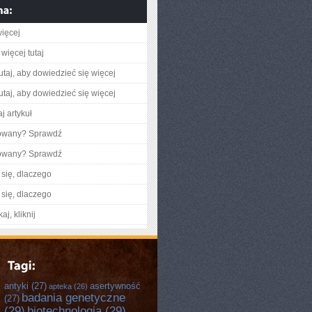
ięcej
więcej tutaj
utaj, aby dowiedzieć się więcej
utaj, aby dowiedzieć się więcej
j artykuł
gowany? Sprawdź
gowany? Sprawdź
się, dlaczego
się, dlaczego
aj, kliknij
antyki
(27)
asertywność
apteka
(26)
badania genetyczne
(27)
(29)
biotechnologia
(29)