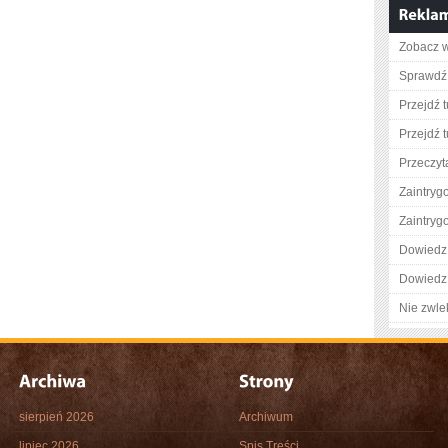
Zobacz w
Sprawdź 
Przejdź t
Przejdź t
Przeczyta
Zaintry
Zaintry
Dowiedz 
Dowiedz 
Nie zwlek
sierpień 2026
Archiwum
lipiec 2026
Spis Treści