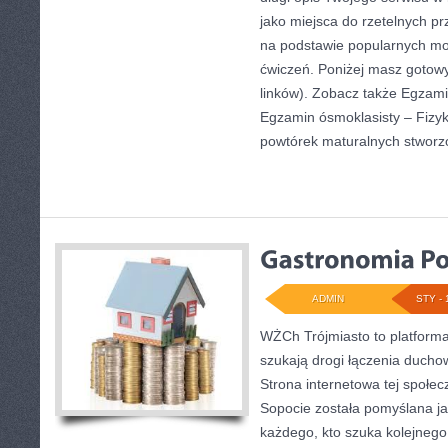
jako miejsca do rzetelnych p
na podstawie popularnych mo
ćwiczeń. Poniżej masz gotow
linków). Zobacz także Egzami
Egzamin ósmoklasisty – Fizyk
powtórek maturalnych stworz
ADMIN
STY - 
WŻCh Trójmiasto to platforma 
szukają drogi łączenia ducho
Strona internetowa tej społe
Sopocie została pomyślana ja
każdego, kto szuka kolejnego 