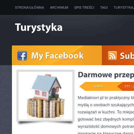
STRONA GŁÓWNA
ARCHIWUM
SPIS TREŚCI
TAGI
TURYSTYKA
ADMIN
STY - 
Mediaknorr.pl to praktyczny bl
myślą o osobach szukającyc
rozwiązań w kuchni. To miejsc
gotować bez zbędnych komplik
wyrazistość domowych potraw.
inspiracje na klasyczne dani