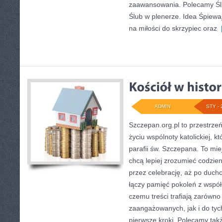
zaawansowania. Polecamy Ślu
Ślub w plenerze. Idea Śpiewa
na miłości do skrzypiec oraz
[
ADMIN
STY - 
Szczepan.org.pl to przestrze
życiu wspólnoty katolickiej, k
parafii św. Szczepana. To mie
chcą lepiej zrozumieć codzien
przez celebrację, aż po duch
łączy pamięć pokoleń z współ
czemu treści trafiają zarówn
zaangażowanych, jak i do tych
pierwsze kroki. Polecamy tak