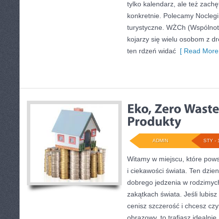
tylko kalendarz, ale też zach
konkretnie. Polecamy Noclegi i
turystyczne. WŻCh (Wspólnot
kojarzy się wielu osobom z d
ten rdzeń widać
[ Read More 
ADMIN
STY - 
Witamy w miejscu, które pows
i ciekawości świata. Ten dzi
dobrego jedzenia w rodzimyc
zakątkach świata. Jeśli lubi
cenisz szczerość i chcesz cz
obrazowy, to trafiasz idealnie