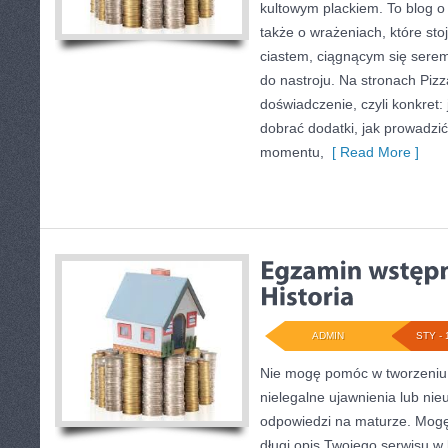
kultowym plackiem. To blog o 
także o wrażeniach, które st
ciastem, ciągnącym się sere
do nastroju. Na stronach Pizza
doświadczenie, czyli konkret:
dobrać dodatki, jak prowadzić
momentu,
[ Read More ]
ADMIN
STY - 
Nie mogę pomóc w tworzeniu t
nielegalne ujawnienia lub ni
odpowiedzi na maturze. Mogę
długi opis Twojego serwisu w b