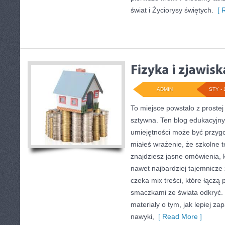
świat i Życiorysy świętych.
[ R
ADMIN
STY - 
To miejsce powstało z prostej
sztywna. Ten blog edukacyjn
umiejętności może być przygo
miałeś wrażenie, że szkolne 
znajdziesz jasne omówienia,
nawet najbardziej tajemnicze 
czeka mix treści, które łączą 
smaczkami ze świata odkryć. Z
materiały o tym, jak lepiej za
nawyki,
[ Read More ]