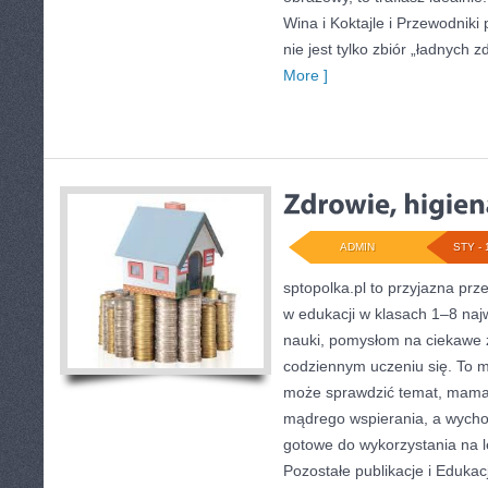
Wina i Koktajle i Przewodniki 
nie jest tylko zbiór „ładnych z
More ]
ADMIN
STY - 
sptopolka.pl to przyjazna pr
w edukacji w klasach 1–8 naj
nauki, pomysłom na ciekawe 
codziennym uczeniu się. To m
może sprawdzić temat, mama i
mądrego wspierania, a wycho
gotowe do wykorzystania na le
Pozostałe publikacje i Eduka