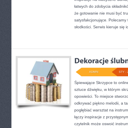
łatwych do zdobycia składnik
że gotowanie nie musi być tru
satysfakcjonujące. Polecamy t
słodkości. Serwis kieruje się i
ADMIN
STY - 
Śpiewające Skrzypce to onlin
sztuce dźwięku, w którym skr
opowieści. To miejsce stworz
odkrywać piękno melodii, a ta
pogłębiać warsztat na instr
łączy inspiracje z przystępny
czytelnik może oswoić instru