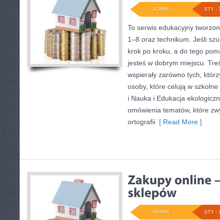
ADMIN
STY - 
To serwis edukacyjny tworzony
1–8 oraz technikum. Jeśli szu
krok po kroku, a do tego po
jesteś w dobrym miejscu. Tre
wspierały zarówno tych, którz
osoby, które celują w szkoln
i Nauka i Edukacja ekologiczn
omówienia tematów, które zwy
ortografii
[ Read More ]
ADMIN
STY - 