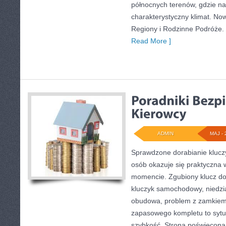
północnych terenów, gdzie na
charakterystyczny klimat. Now
Regiony i Rodzinne Podróże. T
Read More ]
ADMIN
MAJ - 
Sprawdzone dorabianie kluczy 
osób okazuje się praktyczna
momencie. Zgubiony klucz do
kluczyk samochodowy, niedział
obudowa, problem z zamkiem
zapasowego kompletu to sytuac
szybkość. Strona poświęcona 