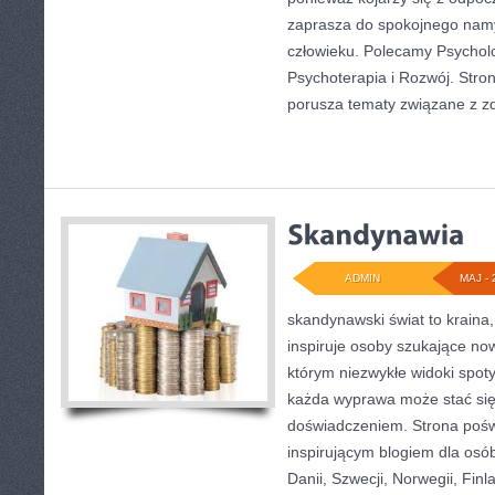
zaprasza do spokojnego namys
człowieku. Polecamy Psycholo
Psychoterapia i Rozwój. Stron
porusza tematy związane z 
ADMIN
MAJ - 
skandynawski świat to kraina,
inspiruje osoby szukające no
którym niezwykłe widoki spot
każda wyprawa może stać si
doświadczeniem. Strona poświ
inspirującym blogiem dla osó
Danii, Szwecji, Norwegii, Finla