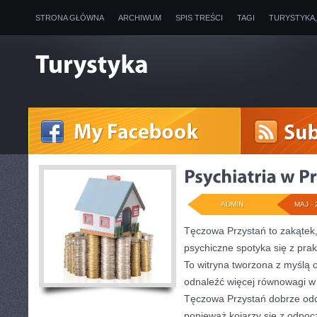
STRONA GŁÓWNA
ARCHIWUM
SPIS TREŚCI
TAGI
TURYSTYKA
ADMIN
MAJ - 
Tęczowa Przystań to zakątek
psychiczne spotyka się z pr
To witryna tworzona z myślą 
odnaleźć więcej równowagi w
Tęczowa Przystań dobrze odda
ponieważ kojarzy się z odpoc