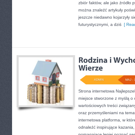
zbiór faktów, ale jako źródło 
można znaleźć artykuły pośw
jeszcze niedawno kojarzyły si
futurystycznymi, a dziś
[ Read
ADMIN
MAJ - 
Strona internetowa Najlepsze
miejsce stworzone z myślą o 
wartościowych treści związany
oraz przemyśleniami na temat
internetowa platforma, w któ
odnaleźć inspirujące kazania,
pomagające lepiej poznać se